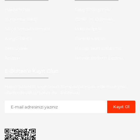
Hakkımızda
Satış Sözleşmesi
Kurumsal Satış
Gizlilik ve Güvenlik
Sıkça Sorulan Sorular
İade ve İptal
Kargo Takibi
Garanti Şartları
Yeni Üyelik
Hesap Numaralarımız
İletişim
Havale Bildirim Formu
E-Bülten'e Kayıt Olun
Haber listemize kayıt olarak kampanyalardan, indirim ve yeni
ürünlerden ilk siz haberdar olabilirsiniz.
Kayıt Ol