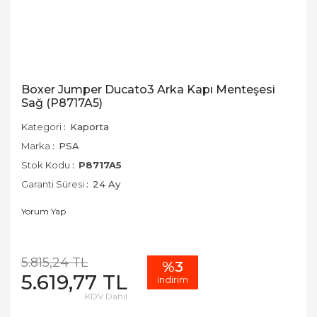
Boxer Jumper Ducato3 Arka Kapı Menteşesi
Sağ (P8717A5)
Kategori
Kaporta
Marka
PSA
Stok Kodu
P8717A5
Garanti Süresi
24 Ay
Yorum Yap
5.815,24 TL
%3
5.619,77 TL
indirim
KDV Dahil