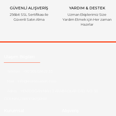
GÜVENLİ ALIŞVERİŞ
YARDIM & DESTEK
256bit SSL Sertifikası ile
Uzman Ekiplerimiz Size
Güvenli Satın Alma
Yardım Etmek için Her zaman
Hazırlar
Ulaşım Bilgileri
Telefon :
+90 505 026 22 33
Mail :
info@eotomarket.com
Adres :
YENİDOĞAN MAH. 2.ARABACILAR CAD. NO: 50
ODUNPAZARI/ ESKİŞEHİR
Kurumsal
Alışveriş