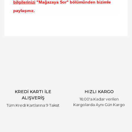
bilgilerinizi
"Mağazaya Sor" bölümünden bizimle
paylaşınız.
Bu ürünün fiyat bilgisi, resim, ürün açıklamalarında
ve diğer konularda yetersiz gördüğünüz noktaları
Bu ürüne ilk yorumu siz yapın!
öneri formunu kullanarak tarafımıza iletebilirsiniz.
Görüş ve önerileriniz için teşekkür ederiz.
Yorum Yaz
Ürün resmi kalitesiz, bozuk veya görüntülenemiyor.
Ürün açıklamasında eksik bilgiler bulunuyor.
Ürün bilgilerinde hatalar bulunuyor.
Ürün fiyatı diğer sitelerden daha pahalı.
KREDİ KARTI İLE
HIZLI KARGO
Bu ürüne benzer farklı alternatifler olmalı.
ALIŞVERİŞ
16:00'a Kadar verilen
Kargolarda Aynı Gün Kargo
Tüm Kredi Kartlarına 9 Taksit
Gönder