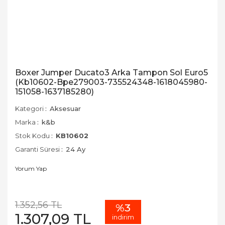
Boxer Jumper Ducato3 Arka Tampon Sol Euro5
(Kb10602-Bpe279003-735524348-1618045980-
151058-1637185280)
Kategori
Aksesuar
Marka
k&b
Stok Kodu
KB10602
Garanti Süresi
24 Ay
Yorum Yap
1.352,56 TL
%3
1.307,09 TL
indirim