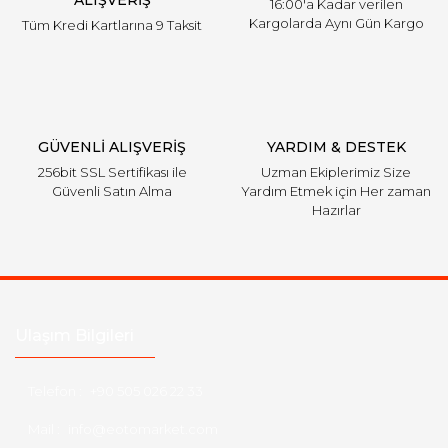
16:00'a Kadar verilen
Kargolarda Aynı Gün Kargo
Tüm Kredi Kartlarına 9 Taksit
Gönder
GÜVENLİ ALIŞVERİŞ
YARDIM & DESTEK
256bit SSL Sertifikası ile
Uzman Ekiplerimiz Size
Güvenli Satın Alma
Yardım Etmek için Her zaman
Hazırlar
Ulaşım Bilgileri
Telefon :
+90 505 026 22 33
Mail :
info@eotomarket.com