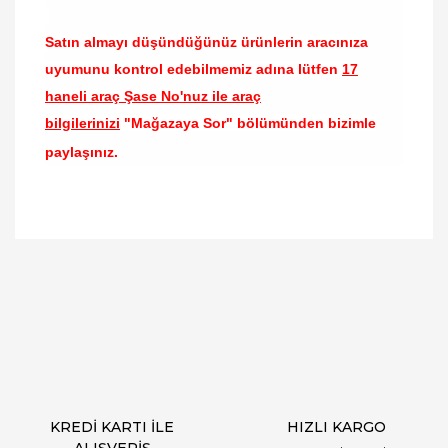
Satın almayı düşündüğünüz ürünlerin aracınıza
uyumunu kontrol edebilmemiz adına lütfen
17
haneli araç Şase No'nuz ile araç
bilgilerinizi
"Mağazaya Sor" bölümünden bizimle
paylaşınız.
Bu ürünün fiyat bilgisi, resim, ürün açıklamalarında
ve diğer konularda yetersiz gördüğünüz noktaları
Bu ürüne ilk yorumu siz yapın!
öneri formunu kullanarak tarafımıza iletebilirsiniz.
Görüş ve önerileriniz için teşekkür ederiz.
Yorum Yaz
Ürün resmi kalitesiz, bozuk veya görüntülenemiyor.
Ürün açıklamasında eksik bilgiler bulunuyor.
Ürün bilgilerinde hatalar bulunuyor.
Ürün fiyatı diğer sitelerden daha pahalı.
KREDİ KARTI İLE
HIZLI KARGO
Bu ürüne benzer farklı alternatifler olmalı.
ALIŞVERİŞ