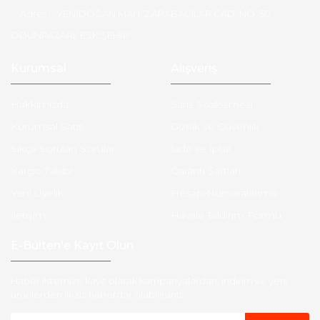
Adres :
YENİDOĞAN MAH. 2.ARABACILAR CAD. NO: 50
ODUNPAZARI/ ESKİŞEHİR
Kurumsal
Alışveriş
Hakkımızda
Satış Sözleşmesi
Kurumsal Satış
Gizlilik ve Güvenlik
Sıkça Sorulan Sorular
İade ve İptal
Kargo Takibi
Garanti Şartları
Yeni Üyelik
Hesap Numaralarımız
İletişim
Havale Bildirim Formu
E-Bülten'e Kayıt Olun
Haber listemize kayıt olarak kampanyalardan, indirim ve yeni
ürünlerden ilk siz haberdar olabilirsiniz.