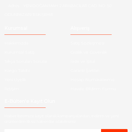
Adres :
YENİDOĞAN MAH. 2.ARABACILAR CAD. NO: 50
ODUNPAZARI/ ESKİŞEHİR
Kurumsal
Alışveriş
Hakkımızda
Satış Sözleşmesi
Kurumsal Satış
Gizlilik ve Güvenlik
Sıkça Sorulan Sorular
İade ve İptal
Kargo Takibi
Garanti Şartları
Yeni Üyelik
Hesap Numaralarımız
İletişim
Havale Bildirim Formu
E-Bülten'e Kayıt Olun
Haber listemize kayıt olarak kampanyalardan, indirim ve yeni
ürünlerden ilk siz haberdar olabilirsiniz.