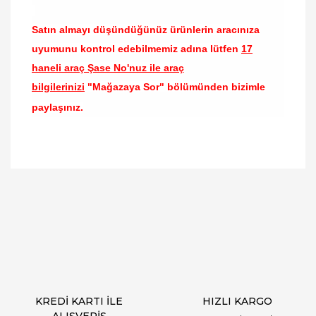
Satın almayı düşündüğünüz ürünlerin aracınıza
uyumunu kontrol edebilmemiz adına lütfen
17
haneli araç Şase No'nuz ile araç
bilgilerinizi
"Mağazaya Sor" bölümünden bizimle
paylaşınız.
Bu ürünün fiyat bilgisi, resim, ürün açıklamalarında
ve diğer konularda yetersiz gördüğünüz noktaları
Bu ürüne ilk yorumu siz yapın!
öneri formunu kullanarak tarafımıza iletebilirsiniz.
Görüş ve önerileriniz için teşekkür ederiz.
Yorum Yaz
Ürün resmi kalitesiz, bozuk veya görüntülenemiyor.
Ürün açıklamasında eksik bilgiler bulunuyor.
Ürün bilgilerinde hatalar bulunuyor.
Ürün fiyatı diğer sitelerden daha pahalı.
KREDİ KARTI İLE
HIZLI KARGO
Bu ürüne benzer farklı alternatifler olmalı.
ALIŞVERİŞ