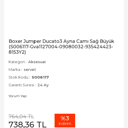
Boxer Jumper Ducato3 Ayna Camı Sağ Büyük
(S006117-Gva1127004-09080032-935424423-
8153Y2)
Kategori
Aksesuar
Marka
servet
Stok Kodu
S006117
Garanti Süresi
24 Ay
Yorum Yap
764,04 TL
%3
738,36 TL
indirim