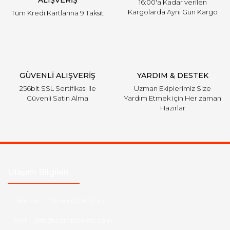
16:00'a Kadar verilen
Kargolarda Aynı Gün Kargo
Tüm Kredi Kartlarına 9 Taksit
Gönder
GÜVENLİ ALIŞVERİŞ
YARDIM & DESTEK
256bit SSL Sertifikası ile
Uzman Ekiplerimiz Size
Güvenli Satın Alma
Yardım Etmek için Her zaman
Hazırlar
Ulaşım Bilgileri
Telefon :
+90 505 026 22 33
Mail :
info@eotomarket.com