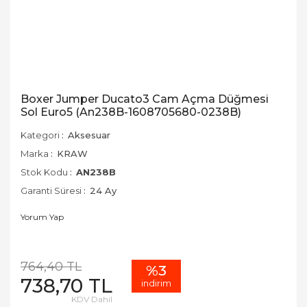
Boxer Jumper Ducato3 Cam Açma Düğmesi
Sol Euro5 (An238B-1608705680-0238B)
Kategori
Aksesuar
Marka
KRAW
Stok Kodu
AN238B
Garanti Süresi
24 Ay
Yorum Yap
764,40 TL
%3
738,70 TL
indirim
KDV Dahil