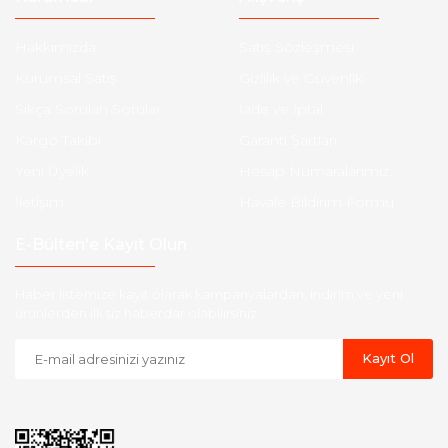
Hakkımızda
Satış Sözleşmesi
Kurumsal Satış
Gizlilik ve Güvenlik
Sıkça Sorulan Sorular
İade ve İptal
Kargo Takibi
Garanti Şartları
Yeni Üyelik
Hesap Numaralarımız
İletişim
Havale Bildirim Formu
E-Bülten'e Kayıt Olun
Haber listemize kayıt olarak kampanyalardan, indirim ve yeni
ürünlerden ilk siz haberdar olabilirsiniz.
Kayıt Ol