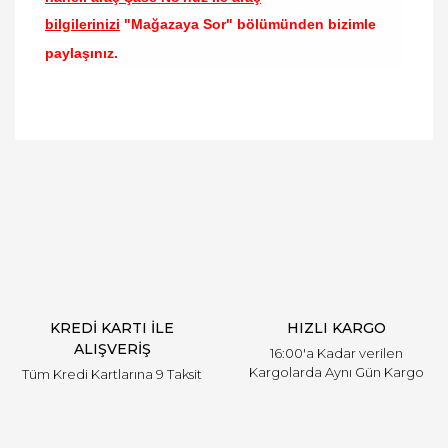
bilgilerinizi
"Mağazaya Sor" bölümünden bizimle
paylaşınız.
Bu ürünün fiyat bilgisi, resim, ürün açıklamalarında
ve diğer konularda yetersiz gördüğünüz noktaları
Bu ürüne ilk yorumu siz yapın!
öneri formunu kullanarak tarafımıza iletebilirsiniz.
Görüş ve önerileriniz için teşekkür ederiz.
Yorum Yaz
Ürün resmi kalitesiz, bozuk veya görüntülenemiyor.
Ürün açıklamasında eksik bilgiler bulunuyor.
Ürün bilgilerinde hatalar bulunuyor.
Ürün fiyatı diğer sitelerden daha pahalı.
KREDİ KARTI İLE
HIZLI KARGO
Bu ürüne benzer farklı alternatifler olmalı.
ALIŞVERİŞ
16:00'a Kadar verilen
Kargolarda Aynı Gün Kargo
Tüm Kredi Kartlarına 9 Taksit