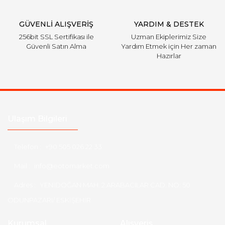
Gönder
GÜVENLİ ALIŞVERİŞ
YARDIM & DESTEK
256bit SSL Sertifikası ile
Uzman Ekiplerimiz Size
Güvenli Satın Alma
Yardım Etmek için Her zaman
Hazırlar
Ulaşım Bilgileri
Telefon :
+90 505 026 22 33
Mail :
info@eotomarket.com
Adres :
YENİDOĞAN MAH. 2.ARABACILAR CAD. NO: 50
ODUNPAZARI/ ESKİŞEHİR
Kurumsal
Alışveriş