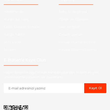
Hakkımızda
Satış Sözleşmesi
Kurumsal Satış
Gizlilik ve Güvenlik
Sıkça Sorulan Sorular
İade ve İptal
Kargo Takibi
Garanti Şartları
Yeni Üyelik
Hesap Numaralarımız
İletişim
Havale Bildirim Formu
E-Bülten'e Kayıt Olun
Haber listemize kayıt olarak kampanyalardan, indirim ve yeni
ürünlerden ilk siz haberdar olabilirsiniz.
Kayıt Ol