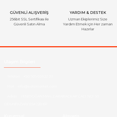
Gönder
GÜVENLİ ALIŞVERİŞ
YARDIM & DESTEK
256bit SSL Sertifikası ile
Uzman Ekiplerimiz Size
Güvenli Satın Alma
Yardım Etmek için Her zaman
Hazırlar
Ulaşım Bilgileri
Telefon :
+90 505 026 22 33
Mail :
info@eotomarket.com
Adres :
YENİDOĞAN MAH. 2.ARABACILAR CAD. NO: 50
ODUNPAZARI/ ESKİŞEHİR
Kurumsal
Alışveriş