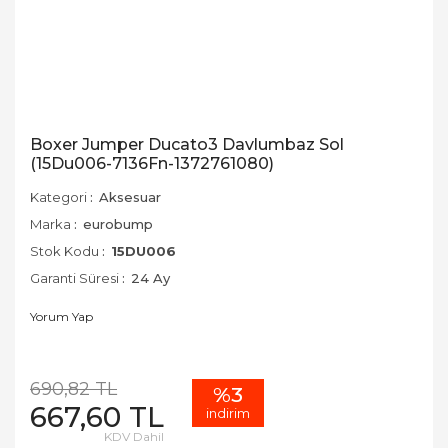
Boxer Jumper Ducato3 Davlumbaz Sol
(15Du006-7136Fn-1372761080)
Kategori
Aksesuar
Marka
eurobump
Stok Kodu
15DU006
Garanti Süresi
24 Ay
Yorum Yap
690,82 TL
%3
667,60 TL
indirim
KDV Dahil