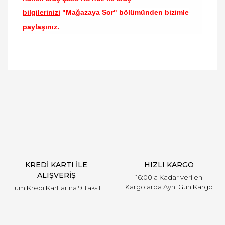
bilgilerinizi
"Mağazaya Sor" bölümünden bizimle
paylaşınız.
Bu ürünün fiyat bilgisi, resim, ürün açıklamalarında
ve diğer konularda yetersiz gördüğünüz noktaları
Bu ürüne ilk yorumu siz yapın!
öneri formunu kullanarak tarafımıza iletebilirsiniz.
Görüş ve önerileriniz için teşekkür ederiz.
Yorum Yaz
Ürün resmi kalitesiz, bozuk veya görüntülenemiyor.
Ürün açıklamasında eksik bilgiler bulunuyor.
Ürün bilgilerinde hatalar bulunuyor.
Ürün fiyatı diğer sitelerden daha pahalı.
KREDİ KARTI İLE
HIZLI KARGO
Bu ürüne benzer farklı alternatifler olmalı.
ALIŞVERİŞ
16:00'a Kadar verilen
Kargolarda Aynı Gün Kargo
Tüm Kredi Kartlarına 9 Taksit