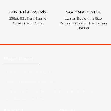
Gönder
GÜVENLİ ALIŞVERİŞ
YARDIM & DESTEK
256bit SSL Sertifikası ile
Uzman Ekiplerimiz Size
Güvenli Satın Alma
Yardım Etmek için Her zaman
Hazırlar
Ulaşım Bilgileri
Telefon :
+90 505 026 22 33
Mail :
info@eotomarket.com
Adres :
YENİDOĞAN MAH. 2.ARABACILAR CAD. NO: 50
ODUNPAZARI/ ESKİŞEHİR
Kurumsal
Alışveriş