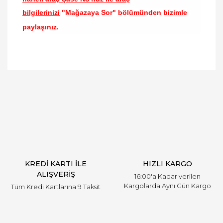
bilgilerinizi
"Mağazaya Sor" bölümünden bizimle
paylaşınız.
Bu ürünün fiyat bilgisi, resim, ürün açıklamalarında
ve diğer konularda yetersiz gördüğünüz noktaları
Bu ürüne ilk yorumu siz yapın!
öneri formunu kullanarak tarafımıza iletebilirsiniz.
Görüş ve önerileriniz için teşekkür ederiz.
Yorum Yaz
Ürün resmi kalitesiz, bozuk veya görüntülenemiyor.
Ürün açıklamasında eksik bilgiler bulunuyor.
Ürün bilgilerinde hatalar bulunuyor.
Ürün fiyatı diğer sitelerden daha pahalı.
KREDİ KARTI İLE
HIZLI KARGO
Bu ürüne benzer farklı alternatifler olmalı.
ALIŞVERİŞ
16:00'a Kadar verilen
Kargolarda Aynı Gün Kargo
Tüm Kredi Kartlarına 9 Taksit