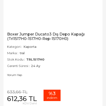
Boxer Jumper Ducato3 Dış Depo Kapağı
(Trl1517H0-1517H0-Rep-15170H0)
Kategori
Kaporta
Marka
tral
Stok Kodu
TRL1517H0
Garanti Süresi
24 Ay
Yorum Yap
633,66 TL
%3
612,36 TL
indirim
KDV Dahil