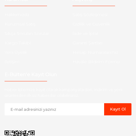
Hakkımızda
Satış Sözleşmesi
Kurumsal Satış
Gizlilik ve Güvenlik
Sıkça Sorulan Sorular
İade ve İptal
Kargo Takibi
Garanti Şartları
Yeni Üyelik
Hesap Numaralarımız
İletişim
Havale Bildirim Formu
E-Bülten'e Kayıt Olun
Haber listemize kayıt olarak kampanyalardan, indirim ve yeni
ürünlerden ilk siz haberdar olabilirsiniz.
Kayıt Ol