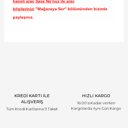
haneli araç Şase No'nuz ile araç
bilgilerinizi
"Mağazaya Sor" bölümünden bizimle
paylaşınız.
Bu ürünün fiyat bilgisi, resim, ürün açıklamalarında
ve diğer konularda yetersiz gördüğünüz noktaları
Bu ürüne ilk yorumu siz yapın!
öneri formunu kullanarak tarafımıza iletebilirsiniz.
Görüş ve önerileriniz için teşekkür ederiz.
Yorum Yaz
Ürün resmi kalitesiz, bozuk veya görüntülenemiyor.
Ürün açıklamasında eksik bilgiler bulunuyor.
Ürün bilgilerinde hatalar bulunuyor.
Ürün fiyatı diğer sitelerden daha pahalı.
KREDİ KARTI İLE
HIZLI KARGO
Bu ürüne benzer farklı alternatifler olmalı.
ALIŞVERİŞ
16:00'a Kadar verilen
Kargolarda Aynı Gün Kargo
Tüm Kredi Kartlarına 9 Taksit