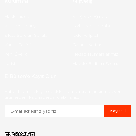
Kurumsal
Alışveriş
Hakkımızda
Satış Sözleşmesi
Kurumsal Satış
Gizlilik ve Güvenlik
Sıkça Sorulan Sorular
İade ve İptal
Kargo Takibi
Garanti Şartları
Yeni Üyelik
Hesap Numaralarımız
İletişim
Havale Bildirim Formu
E-Bülten'e Kayıt Olun
Haber listemize kayıt olarak kampanyalardan, indirim ve yeni
ürünlerden ilk siz haberdar olabilirsiniz.
Kayıt Ol