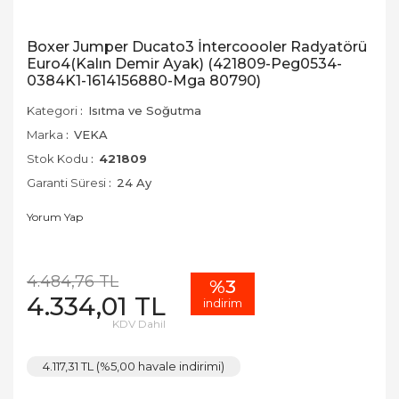
Boxer Jumper Ducato3 İntercoooler Radyatörü
Euro4(Kalın Demir Ayak) (421809-Peg0534-
0384K1-1614156880-Mga 80790)
Kategori
Isıtma ve Soğutma
Marka
VEKA
Stok Kodu
421809
Garanti Süresi
24 Ay
Yorum Yap
4.484,76 TL
%3
4.334,01 TL
indirim
KDV Dahil
4.117,31 TL (%5,00 havale indirimi)