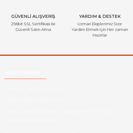
Gönder
GÜVENLİ ALIŞVERİŞ
YARDIM & DESTEK
256bit SSL Sertifikası ile
Uzman Ekiplerimiz Size
Güvenli Satın Alma
Yardım Etmek için Her zaman
Hazırlar
Ulaşım Bilgileri
Telefon :
+90 505 026 22 33
Mail :
info@eotomarket.com
Adres :
YENİDOĞAN MAH. 2.ARABACILAR CAD. NO: 50
ODUNPAZARI/ ESKİŞEHİR