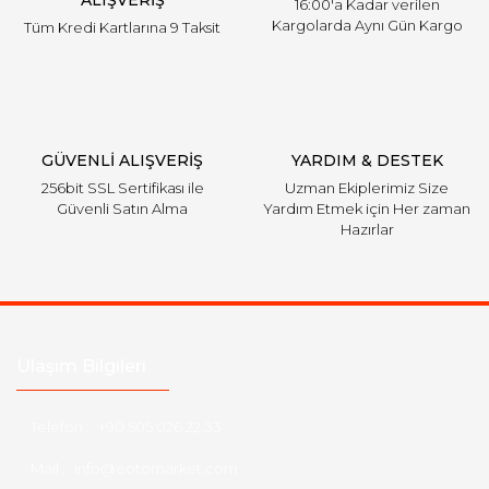
16:00'a Kadar verilen
Kargolarda Aynı Gün Kargo
Tüm Kredi Kartlarına 9 Taksit
Gönder
GÜVENLİ ALIŞVERİŞ
YARDIM & DESTEK
256bit SSL Sertifikası ile
Uzman Ekiplerimiz Size
Güvenli Satın Alma
Yardım Etmek için Her zaman
Hazırlar
Ulaşım Bilgileri
Telefon :
+90 505 026 22 33
Mail :
info@eotomarket.com