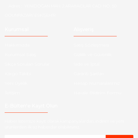
Adres :
YENİDOĞAN MAH. 2.ARABACILAR CAD. NO: 50
ODUNPAZARI/ ESKİŞEHİR
Kurumsal
Alışveriş
Hakkımızda
Satış Sözleşmesi
Kurumsal Satış
Gizlilik ve Güvenlik
Sıkça Sorulan Sorular
İade ve İptal
Kargo Takibi
Garanti Şartları
Yeni Üyelik
Hesap Numaralarımız
İletişim
Havale Bildirim Formu
E-Bülten'e Kayıt Olun
Haber listemize kayıt olarak kampanyalardan, indirim ve yeni
ürünlerden ilk siz haberdar olabilirsiniz.