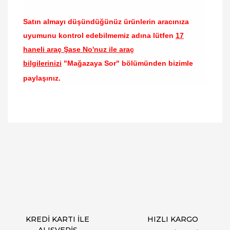
Satın almayı düşündüğünüz ürünlerin aracınıza
uyumunu kontrol edebilmemiz adına lütfen
17
haneli araç Şase No'nuz ile araç
bilgilerinizi
"Mağazaya Sor" bölümünden bizimle
paylaşınız.
Bu ürünün fiyat bilgisi, resim, ürün açıklamalarında
ve diğer konularda yetersiz gördüğünüz noktaları
Bu ürüne ilk yorumu siz yapın!
öneri formunu kullanarak tarafımıza iletebilirsiniz.
Görüş ve önerileriniz için teşekkür ederiz.
Yorum Yaz
Ürün resmi kalitesiz, bozuk veya görüntülenemiyor.
Ürün açıklamasında eksik bilgiler bulunuyor.
Ürün bilgilerinde hatalar bulunuyor.
Ürün fiyatı diğer sitelerden daha pahalı.
KREDİ KARTI İLE
HIZLI KARGO
Bu ürüne benzer farklı alternatifler olmalı.
ALIŞVERİŞ