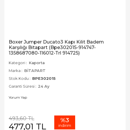
Boxer Jumper Ducato3 Kapı Kilit Badem
Karşılığı Bitapart (Bpe302015-914747-
1358687080-116012-Trl 914725)
Kategori
Kaporta
Marka
BİTAPART
Stok Kodu
BPE302015
Garanti Süresi
24 Ay
Yorum Yap
493,60 TL
%3
477,01 TL
indirim