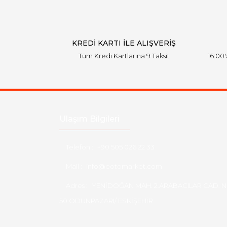
Ürün bilgilerinde hatalar bulunuyor.
Ürün fiyatı diğer sitelerden daha pahalı.
Bu ürüne benzer farklı alternatifler olmalı.
KREDİ KARTI İLE ALIŞVERİŞ
Tüm Kredi Kartlarına 9 Taksit
16:00
Ulaşım Bilgileri
Telefon :
+90 505 026 22 33
Mail :
info@eotomarket.com
Adres :
YENİDOĞAN MAH. 2.ARABACILAR CAD. N
50 ODUNPAZARI/ ESKİŞEHİR