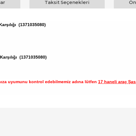
ar
Taksit Seçenekleri
Ön
Karşılığı (1371035080)
Karşılığı (1371035080)
nıza uyumunu kontrol edebilmemiz adına lütfen
17 haneli araç Şase
arında ve diğer konularda yetersiz gördüğünüz noktaları öneri formunu ku
Bu ürüne ilk yorumu siz yapın!
emiyor.
Yorum Yaz