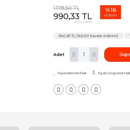
1.178,50 TL
%16
990,33 TL
indirim
KDV Dahil
940,81 TL (%5,00 havale indirimi)
Sepe
Adet
Fiyatı Düşünce Hab