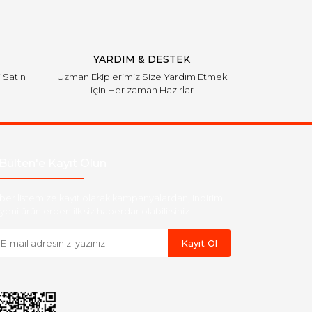
YARDIM & DESTEK
i Satın
Uzman Ekiplerimiz Size Yardım Etmek
için Her zaman Hazırlar
Bülten'e Kayıt Olun
ber listemize kayıt olarak kampanyalardan, indirim
yeni ürünlerden ilk siz haberdar olabilirsiniz.
Kayıt Ol