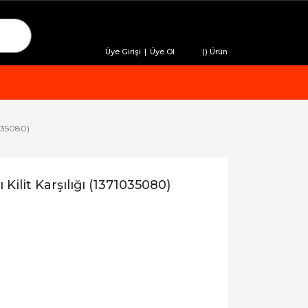
Üye Girişi
|
Üye Ol
(
) Ürün
1035080)
ilit Karşılığı (1371035080)