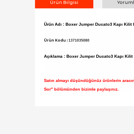
Ürün Bilgisi
Yoruml
Ürün Adı : Boxer Jumper Ducato3 Kapı Kilit 
Ürün Kodu :
1371035080
Açıklama : Boxer Jumper Ducato3 Kapı Kilit 
Satın almayı düşündüğünüz ürünlerin aracı
Sor" bölümünden bizimle paylaşınız.
Bu ürünün fiyat bilgisi, resim, ürün açıklamal
Görüş ve önerileriniz için teşekkür ederiz.
Ürün resmi kalitesiz, bozuk veya görüntülen
Ürün açıklamasında eksik bilgiler bulunuyor.