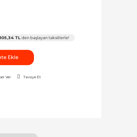
105,34 TL
den başlayan taksitlerle!
te Ekle
er Ver
Tavsiye Et