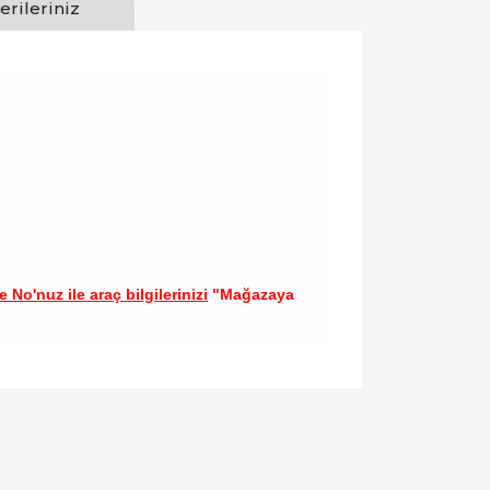
erileriniz
 No'nuz ile araç bilgilerinizi
"Mağazaya
llanarak tarafımıza iletebilirsiniz.