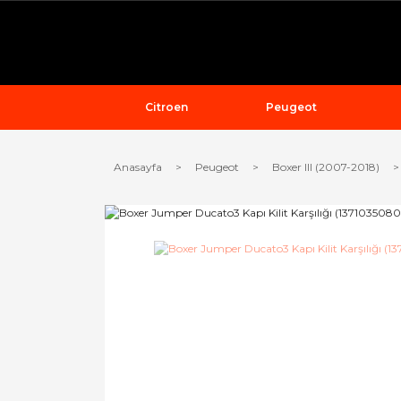
Citroen
Peugeot
Anasayfa
Peugeot
Boxer III (2007-2018)