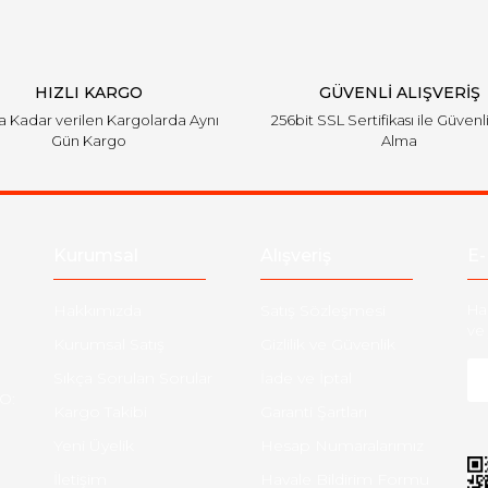
HIZLI KARGO
GÜVENLİ ALIŞVERİŞ
'a Kadar verilen Kargolarda Aynı
256bit SSL Sertifikası ile Güvenl
Gün Kargo
Alma
Gönder
Kurumsal
Alışveriş
E-
Hakkımızda
Satış Sözleşmesi
Ha
ve 
Kurumsal Satış
Gizlilik ve Güvenlik
Sıkça Sorulan Sorular
İade ve İptal
O:
Kargo Takibi
Garanti Şartları
Yeni Üyelik
Hesap Numaralarımız
İletişim
Havale Bildirim Formu