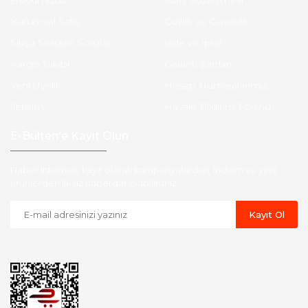
Hakkımızda
Satış Sözleşmesi
Kurumsal Satış
Gizlilik ve Güvenlik
Sıkça Sorulan Sorular
İade ve İptal
Kargo Takibi
Garanti Şartları
Yeni Üyelik
Hesap Numaralarımız
İletişim
Havale Bildirim Formu
E-Bülten'e Kayıt Olun
Haber listemize kayıt olarak kampanyalardan, indirim ve yeni
ürünlerden ilk siz haberdar olabilirsiniz.
Kayıt Ol