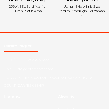
GÜVENLİ ALIŞVERİŞ
YARDIM & DESTEK
256bit SSL Sertifikası ile
Uzman Ekiplerimiz Size
Güvenli Satın Alma
Yardım Etmek için Her zaman
Hazırlar
Ulaşım Bilgileri
Telefon :
+90 505 026 22 33
Mail :
info@eotomarket.com
Adres :
YENİDOĞAN MAH. 2.ARABACILAR CAD. NO: 50
ODUNPAZARI/ ESKİŞEHİR
Kurumsal
Alışveriş