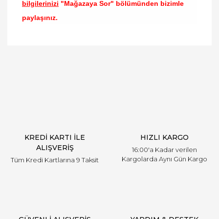
bilgilerinizi
"Mağazaya Sor" bölümünden bizimle
paylaşınız.
Bu ürünün fiyat bilgisi, resim, ürün açıklamalarında
ve diğer konularda yetersiz gördüğünüz noktaları
Bu ürüne ilk yorumu siz yapın!
öneri formunu kullanarak tarafımıza iletebilirsiniz.
Görüş ve önerileriniz için teşekkür ederiz.
Yorum Yaz
Ürün resmi kalitesiz, bozuk veya görüntülenemiyor.
Ürün açıklamasında eksik bilgiler bulunuyor.
Ürün bilgilerinde hatalar bulunuyor.
Ürün fiyatı diğer sitelerden daha pahalı.
KREDİ KARTI İLE
HIZLI KARGO
Bu ürüne benzer farklı alternatifler olmalı.
ALIŞVERİŞ
16:00'a Kadar verilen
Kargolarda Aynı Gün Kargo
Tüm Kredi Kartlarına 9 Taksit
Gönder