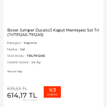
Boxer Jumper Ducato3 Kaput Menteşesi Sol Trl
(Trl7912A5-7912A5)
Kategori
Kaporta
Marka
tral
Stok Kodu
TRL7912A5
Garanti Süresi
24 Ay
Yorum Yap
635,53 TL
%3
614,17 TL
indirim
KDV Dahil