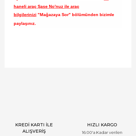
haneli araç Şase No'nuz ile araç
bilgilerinizi
"Mağazaya Sor" bölümünden bizimle
paylaşınız.
Bu ürünün fiyat bilgisi, resim, ürün açıklamalarında
ve diğer konularda yetersiz gördüğünüz noktaları
Bu ürüne ilk yorumu siz yapın!
öneri formunu kullanarak tarafımıza iletebilirsiniz.
Görüş ve önerileriniz için teşekkür ederiz.
Yorum Yaz
Ürün resmi kalitesiz, bozuk veya görüntülenemiyor.
Ürün açıklamasında eksik bilgiler bulunuyor.
Ürün bilgilerinde hatalar bulunuyor.
Ürün fiyatı diğer sitelerden daha pahalı.
KREDİ KARTI İLE
HIZLI KARGO
Bu ürüne benzer farklı alternatifler olmalı.
ALIŞVERİŞ
16:00'a Kadar verilen