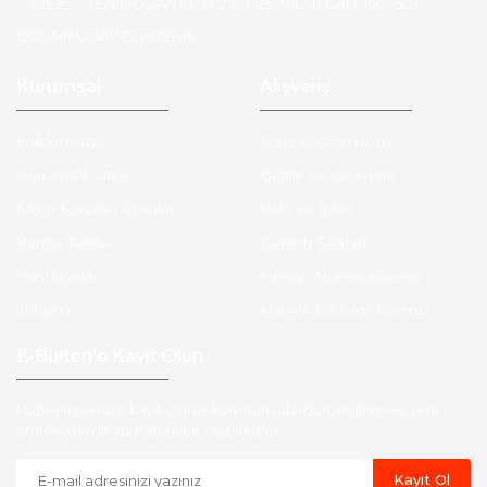
Adres :
YENİDOĞAN MAH. 2.ARABACILAR CAD. NO: 50
ODUNPAZARI/ ESKİŞEHİR
Kurumsal
Alışveriş
Hakkımızda
Satış Sözleşmesi
Kurumsal Satış
Gizlilik ve Güvenlik
Sıkça Sorulan Sorular
İade ve İptal
Kargo Takibi
Garanti Şartları
Yeni Üyelik
Hesap Numaralarımız
İletişim
Havale Bildirim Formu
E-Bülten'e Kayıt Olun
Haber listemize kayıt olarak kampanyalardan, indirim ve yeni
ürünlerden ilk siz haberdar olabilirsiniz.
Kayıt Ol