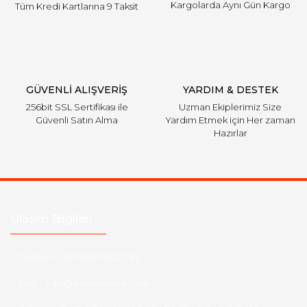
Kargolarda Aynı Gün Kargo
Tüm Kredi Kartlarına 9 Taksit
Gönder
GÜVENLİ ALIŞVERİŞ
YARDIM & DESTEK
256bit SSL Sertifikası ile
Uzman Ekiplerimiz Size
Güvenli Satın Alma
Yardım Etmek için Her zaman
Hazırlar
Ulaşım Bilgileri
Telefon :
+90 505 026 22 33
Mail :
info@eotomarket.com