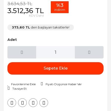
3.634,53 TL
%3
3.512,36 TL
indirim
KDV Dahil
373,60 TL
den başlayan taksitlerle!
Adet
Sepete Ekle
Fiyatı Düşünce Haber Ver
Tavsiye Et