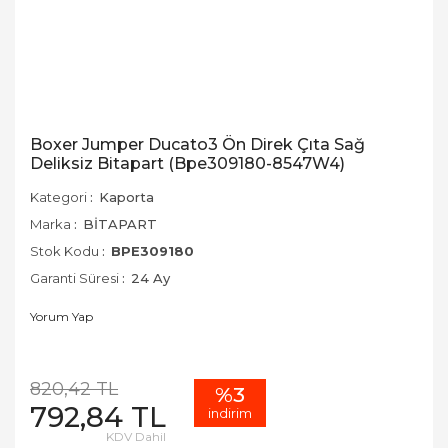
Boxer Jumper Ducato3 Ön Direk Çıta Sağ
Deliksiz Bitapart (Bpe309180-8547W4)
Kategori
Kaporta
Marka
BİTAPART
Stok Kodu
BPE309180
Garanti Süresi
24 Ay
Yorum Yap
820,42 TL
%3
792,84 TL
indirim
KDV Dahil