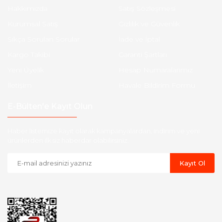
Hakkımızda
Satış Sözleşmesi
Kurumsal Satış
Gizlilik ve Güvenlik
Sıkça Sorulan Sorular
İade ve İptal
Kargo Takibi
Garanti Şartları
Yeni Üyelik
Hesap Numaralarımız
İletişim
Havale Bildirim Formu
E-Bülten'e Kayıt Olun
Haber listemize kayıt olarak kampanyalardan, indirim ve yeni
ürünlerden ilk siz haberdar olabilirsiniz.
Kayıt Ol