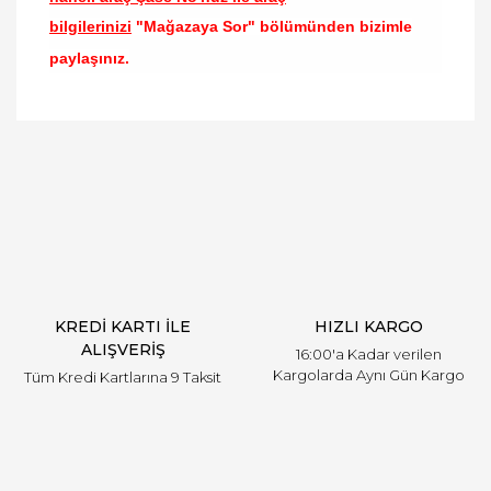
bilgilerinizi
"Mağazaya Sor" bölümünden bizimle
paylaşınız.
Bu ürünün fiyat bilgisi, resim, ürün açıklamalarında
ve diğer konularda yetersiz gördüğünüz noktaları
Bu ürüne ilk yorumu siz yapın!
öneri formunu kullanarak tarafımıza iletebilirsiniz.
Görüş ve önerileriniz için teşekkür ederiz.
Yorum Yaz
Ürün resmi kalitesiz, bozuk veya görüntülenemiyor.
Ürün açıklamasında eksik bilgiler bulunuyor.
Ürün bilgilerinde hatalar bulunuyor.
Ürün fiyatı diğer sitelerden daha pahalı.
KREDİ KARTI İLE
HIZLI KARGO
Bu ürüne benzer farklı alternatifler olmalı.
ALIŞVERİŞ
16:00'a Kadar verilen
Kargolarda Aynı Gün Kargo
Tüm Kredi Kartlarına 9 Taksit
Gönder