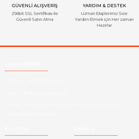
GÜVENLİ ALIŞVERİŞ
YARDIM & DESTEK
256bit SSL Sertifikası ile
Uzman Ekiplerimiz Size
Güvenli Satın Alma
Yardım Etmek için Her zaman
Hazırlar
Ulaşım Bilgileri
Telefon :
+90 505 026 22 33
Mail :
info@eotomarket.com
Adres :
YENİDOĞAN MAH. 2.ARABACILAR CAD. NO: 50
ODUNPAZARI/ ESKİŞEHİR
Kurumsal
Alışveriş