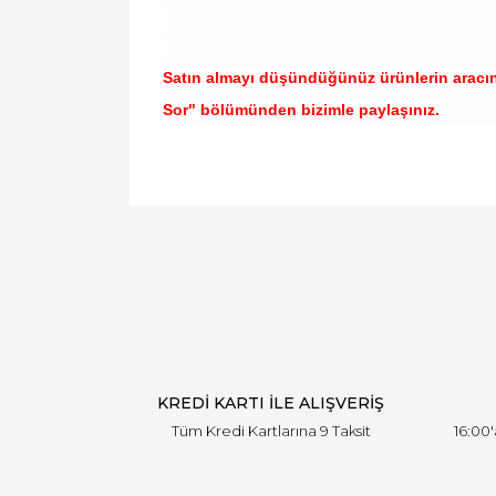
Satın almayı düşündüğünüz ürünlerin aracı
Sor" bölümünden bizimle paylaşınız.
Bu ürünün fiyat bilgisi, resim, ürün açıklamal
Görüş ve önerileriniz için teşekkür ederiz.
Ürün resmi kalitesiz, bozuk veya görüntülen
Ürün açıklamasında eksik bilgiler bulunuyor.
Ürün bilgilerinde hatalar bulunuyor.
Ürün fiyatı diğer sitelerden daha pahalı.
Bu ürüne benzer farklı alternatifler olmalı.
KREDİ KARTI İLE ALIŞVERİŞ
Tüm Kredi Kartlarına 9 Taksit
16:00