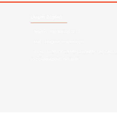
Ulaşım Bilgileri
Telefon :
+90 505 026 22 33
Mail :
info@eotomarket.com
Adres :
YENİDOĞAN MAH. 2.ARABACILAR CAD. N
50 ODUNPAZARI/ ESKİŞEHİR