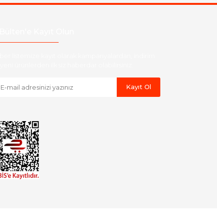
Bülten'e Kayıt Olun
ber listemize kayıt olarak kampanyalardan, indirim
yeni ürünlerden ilk siz haberdar olabilirsiniz.
Kayıt Ol