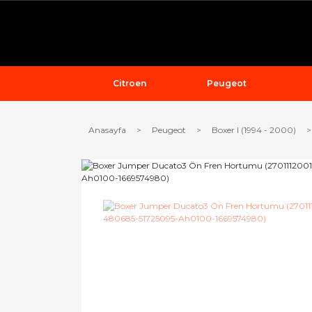
Citroen
Peugeot
Anasayfa
Peugeot
Boxer I (1994 - 2000)