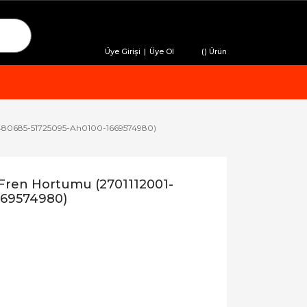
Üye Girişi
|
Üye Ol
(
) Ürün
-480685-51725095-Ah0100-1669574980)
ren Hortumu (2701112001-
669574980)