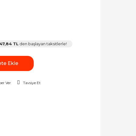
47,84 TL
den başlayan taksitlerle!
te Ekle
er Ver
Tavsiye Et