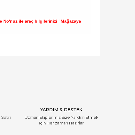
 No'nuz ile araç bilgilerinizi
"Mağazaya
llanarak tarafımıza iletebilirsiniz.
YARDIM & DESTEK
i Satın
Uzman Ekiplerimiz Size Yardım Etmek
için Her zaman Hazırlar