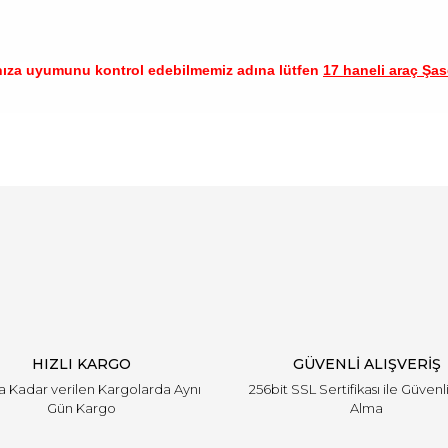
nıza uyumunu kontrol edebilmemiz adına lütfen
17 haneli araç Şase
arında ve diğer konularda yetersiz gördüğünüz noktaları öneri formunu ku
Bu ürüne ilk yorumu siz yapın!
emiyor.
Yorum Yaz
HIZLI KARGO
GÜVENLİ ALIŞVERİŞ
'a Kadar verilen Kargolarda Aynı
256bit SSL Sertifikası ile Güvenl
Gün Kargo
Alma