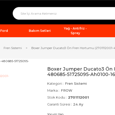
Yağ - Antifriz -
Ford
Bakım Setleri
Sprey
Fren Sistemi
Boxer Jumper Ducato3 Ön Fren Hortumu (2701112001
Boxer Jumper Ducato3 Ön F
480685-51725095-Ah0100-1
Kategori
Fren Sistemi
Marka
FROW
Stok Kodu
2701112001
Garanti Süresi
24 Ay
Yorum Yap