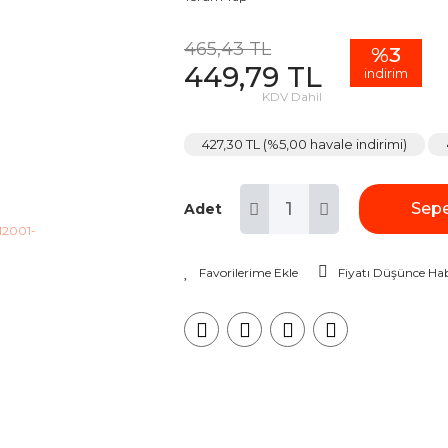
465,43 TL
%3
449,79 TL
indirim
KDV Dahil
427,30 TL (%5,00 havale indirimi)
Sepe
Adet
Fiyatı Düşünce Hab