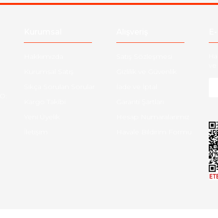
Gönder
Kurumsal
Alışveriş
E-
Hakkımızda
Satış Sözleşmesi
Ha
ve 
Kurumsal Satış
Gizlilik ve Güvenlik
Sıkça Sorulan Sorular
İade ve İptal
O:
Kargo Takibi
Garanti Şartları
Yeni Üyelik
Hesap Numaralarımız
İletişim
Havale Bildirim Formu