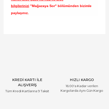
bilgilerinizi
"Mağazaya Sor" bölümünden bizimle
paylaşınız.
Bu ürünün fiyat bilgisi, resim, ürün açıklamalarında
ve diğer konularda yetersiz gördüğünüz noktaları
Bu ürüne ilk yorumu siz yapın!
öneri formunu kullanarak tarafımıza iletebilirsiniz.
Görüş ve önerileriniz için teşekkür ederiz.
Yorum Yaz
Ürün resmi kalitesiz, bozuk veya görüntülenemiyor.
Ürün açıklamasında eksik bilgiler bulunuyor.
Ürün bilgilerinde hatalar bulunuyor.
Ürün fiyatı diğer sitelerden daha pahalı.
KREDİ KARTI İLE
HIZLI KARGO
Bu ürüne benzer farklı alternatifler olmalı.
ALIŞVERİŞ
16:00'a Kadar verilen
Kargolarda Aynı Gün Kargo
Tüm Kredi Kartlarına 9 Taksit