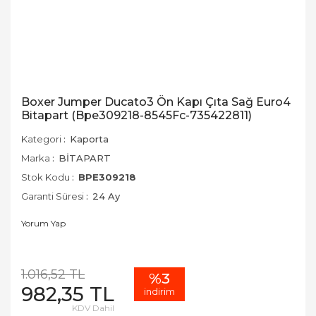
Boxer Jumper Ducato3 Ön Kapı Çıta Sağ Euro4
Bitapart (Bpe309218-8545Fc-735422811)
Kategori
Kaporta
Marka
BİTAPART
Stok Kodu
BPE309218
Garanti Süresi
24 Ay
Yorum Yap
1.016,52 TL
%3
982,35 TL
indirim
KDV Dahil