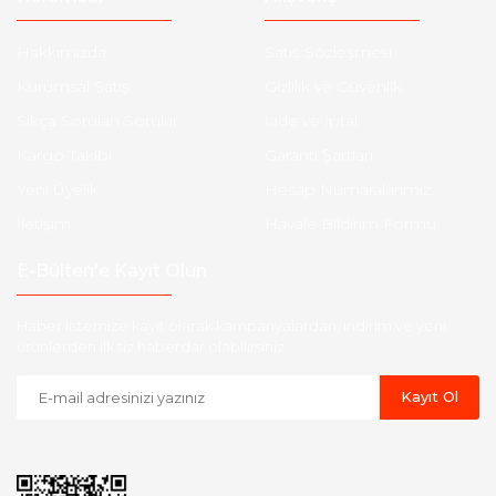
Hakkımızda
Satış Sözleşmesi
Kurumsal Satış
Gizlilik ve Güvenlik
Sıkça Sorulan Sorular
İade ve İptal
Kargo Takibi
Garanti Şartları
Yeni Üyelik
Hesap Numaralarımız
İletişim
Havale Bildirim Formu
E-Bülten'e Kayıt Olun
Haber listemize kayıt olarak kampanyalardan, indirim ve yeni
ürünlerden ilk siz haberdar olabilirsiniz.
Kayıt Ol