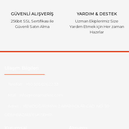
Gönder
GÜVENLİ ALIŞVERİŞ
YARDIM & DESTEK
256bit SSL Sertifikası ile
Uzman Ekiplerimiz Size
Güvenli Satın Alma
Yardım Etmek için Her zaman
Hazırlar
Ulaşım Bilgileri
Telefon :
+90 505 026 22 33
Mail :
info@eotomarket.com
Adres :
YENİDOĞAN MAH. 2.ARABACILAR CAD. NO: 50
ODUNPAZARI/ ESKİŞEHİR
Kurumsal
Alışveriş