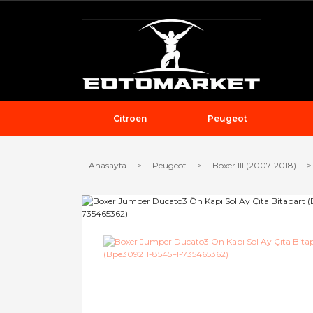
Citroen
Peugeot
Anasayfa
Peugeot
Boxer III (2007-2018)