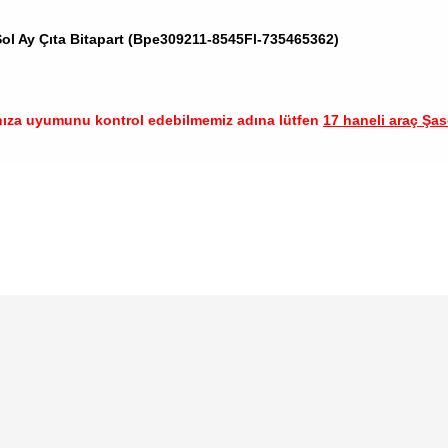
ol Ay Çıta Bitapart (Bpe309211-8545Fl-735465362)
nıza uyumunu kontrol edebilmemiz adına lütfen
17 haneli araç Şase
arında ve diğer konularda yetersiz gördüğünüz noktaları öneri formunu ku
Bu ürüne ilk yorumu siz yapın!
emiyor.
Yorum Yaz