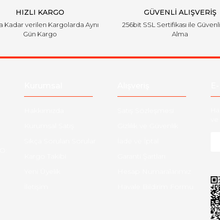
HIZLI KARGO
GÜVENLİ ALIŞVERİŞ
'a Kadar verilen Kargolarda Aynı
256bit SSL Sertifikası ile Güvenl
Gün Kargo
Alma
Gönder
Kurumsal
Alışveriş
E-
Hakkımızda
Satış Sözleşmesi
Ha
ve 
Kurumsal Satış
Gizlilik ve Güvenlik
Sıkça Sorulan Sorular
İade ve İptal
O:
Kargo Takibi
Garanti Şartları
Yeni Üyelik
Hesap Numaralarımız
İletişim
Havale Bildirim Formu