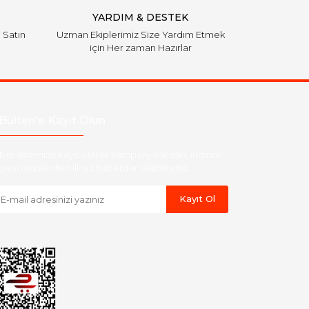
YARDIM & DESTEK
i Satın
Uzman Ekiplerimiz Size Yardım Etmek
için Her zaman Hazırlar
Bülten'e Kayıt Olun
ber listemize kayıt olarak kampanyalardan, indirim
yeni ürünlerden ilk siz haberdar olabilirsiniz.
Kayıt Ol