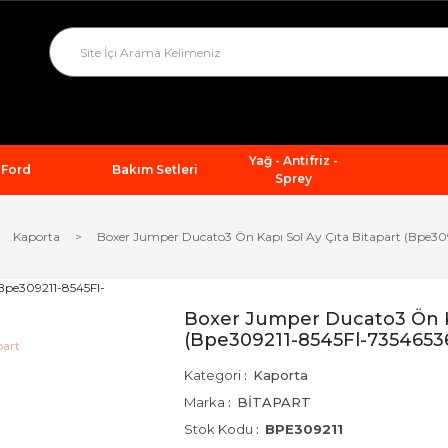
Yağ - Antifriz -
Ford
Bakım Setleri
Sprey
Kaporta
Boxer Jumper Ducato3 Ön Kapı Sol Ay Çıta Bitapart (Bpe30
Boxer Jumper Ducato3 Ön Ka
(Bpe309211-8545Fl-7354653
Kategori
Kaporta
Marka
BİTAPART
Stok Kodu
BPE309211