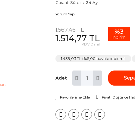
Garanti Süresi
24 Ay
Yorum Yap
1.567,46 TL
%3
1.514,77 TL
indirim
KDV Dahil
1.439,03 TL (%5,00 havale indirimi)
Sepe
Adet
Fiyatı Düşünce Hab