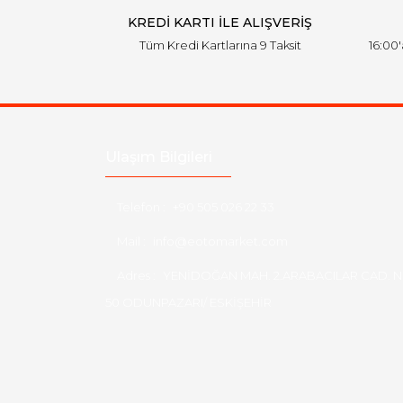
KREDİ KARTI İLE ALIŞVERİŞ
Tüm Kredi Kartlarına 9 Taksit
16:00
Ulaşım Bilgileri
Telefon :
+90 505 026 22 33
Mail :
info@eotomarket.com
Adres :
YENİDOĞAN MAH. 2.ARABACILAR CAD. N
50 ODUNPAZARI/ ESKİŞEHİR