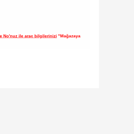
 No'nuz ile araç bilgilerinizi
"Mağazaya
llanarak tarafımıza iletebilirsiniz.