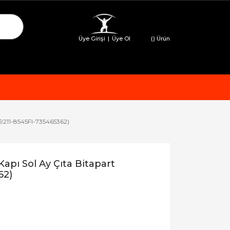
Üye Girişi
|
Üye Ol
(
) Ürün
9211-8545Fl-735465362)
pı Sol Ay Çıta Bitapart
62)