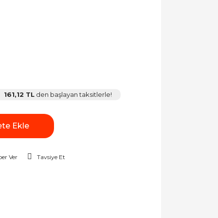
161,12 TL
den başlayan taksitlerle!
te Ekle
er Ver
Tavsiye Et