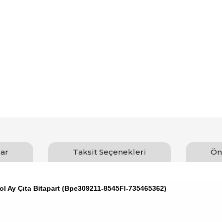
ar
Taksit Seçenekleri
Ön
l Ay Çıta Bitapart (Bpe309211-8545Fl-735465362)