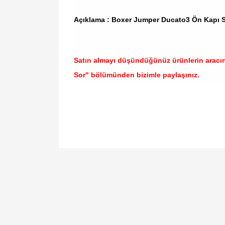
Açıklama : Boxer Jumper Ducato3 Ön Kapı S
Satın almayı düşündüğünüz ürünlerin aracı
Sor" bölümünden bizimle paylaşınız.
Bu ürünün fiyat bilgisi, resim, ürün açıklamal
Görüş ve önerileriniz için teşekkür ederiz.
Ürün resmi kalitesiz, bozuk veya görüntülen
Ürün açıklamasında eksik bilgiler bulunuyor.
Ürün bilgilerinde hatalar bulunuyor.
Ürün fiyatı diğer sitelerden daha pahalı.
Bu ürüne benzer farklı alternatifler olmalı.