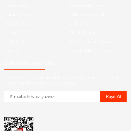
Hakkımızda
Satış Sözleşmesi
Kurumsal Satış
Gizlilik ve Güvenlik
Sıkça Sorulan Sorular
İade ve İptal
Kargo Takibi
Garanti Şartları
Yeni Üyelik
Hesap Numaralarımız
İletişim
Havale Bildirim Formu
E-Bülten'e Kayıt Olun
Haber listemize kayıt olarak kampanyalardan, indirim ve yeni
ürünlerden ilk siz haberdar olabilirsiniz.
Kayıt Ol