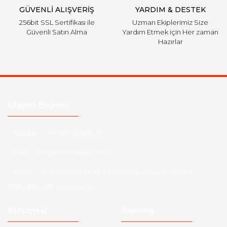
GÜVENLİ ALIŞVERİŞ
YARDIM & DESTEK
256bit SSL Sertifikası ile
Uzman Ekiplerimiz Size
Güvenli Satın Alma
Yardım Etmek için Her zaman
Hazırlar
Ulaşım Bilgileri
Telefon :
+90 505 026 22 33
Mail :
info@eotomarket.com
Adres :
YENİDOĞAN MAH. 2.ARABACILAR CAD. NO: 50
ODUNPAZARI/ ESKİŞEHİR
Kurumsal
Alışveriş