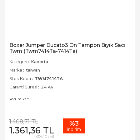
Boxer Jumper Ducato3 Ön Tampon Bıyık Sacı
Twm (Twm7414Ta-7414Ta)
Kategori
Kaporta
Marka
taıwan
Stok Kodu
TWM7414TA
Garanti Süresi
24 Ay
Yorum Yap
1.408,71 TL
%3
1.361,36 TL
indirim
KDV Dahil