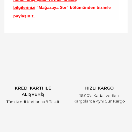
bilgilerinizi
"Mağazaya Sor" bölümünden bizimle
paylaşınız.
Bu ürünün fiyat bilgisi, resim, ürün açıklamalarında
ve diğer konularda yetersiz gördüğünüz noktaları
Bu ürüne ilk yorumu siz yapın!
öneri formunu kullanarak tarafımıza iletebilirsiniz.
Görüş ve önerileriniz için teşekkür ederiz.
Yorum Yaz
Ürün resmi kalitesiz, bozuk veya görüntülenemiyor.
Ürün açıklamasında eksik bilgiler bulunuyor.
Ürün bilgilerinde hatalar bulunuyor.
Ürün fiyatı diğer sitelerden daha pahalı.
KREDİ KARTI İLE
HIZLI KARGO
Bu ürüne benzer farklı alternatifler olmalı.
ALIŞVERİŞ
16:00'a Kadar verilen
Kargolarda Aynı Gün Kargo
Tüm Kredi Kartlarına 9 Taksit
Gönder