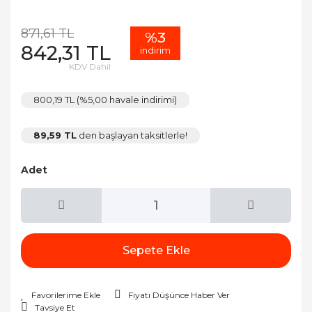
871,61 TL
%3
842,31 TL
indirim
KDV Dahil
800,19 TL (%5,00 havale indirimi)
89,59 TL
den başlayan taksitlerle!
Adet
Sepete Ekle
Fiyatı Düşünce Haber Ver
Tavsiye Et