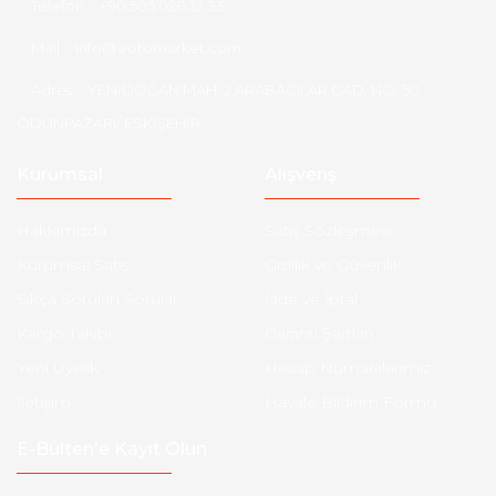
Telefon :
+90 505 026 22 33
Mail :
info@eotomarket.com
Adres :
YENİDOĞAN MAH. 2.ARABACILAR CAD. NO: 50
ODUNPAZARI/ ESKİŞEHİR
Kurumsal
Alışveriş
Hakkımızda
Satış Sözleşmesi
Kurumsal Satış
Gizlilik ve Güvenlik
Sıkça Sorulan Sorular
İade ve İptal
Kargo Takibi
Garanti Şartları
Yeni Üyelik
Hesap Numaralarımız
İletişim
Havale Bildirim Formu
E-Bülten'e Kayıt Olun