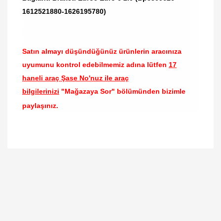
1612521880-1626195780)
Satın almayı düşündüğünüz ürünlerin aracınıza
uyumunu kontrol edebilmemiz adına lütfen
17
haneli araç Şase No'nuz ile araç
bilgilerinizi
"Mağazaya Sor" bölümünden bizimle
paylaşınız.
Bu ürünün fiyat bilgisi, resim, ürün açıklamalarında
ve diğer konularda yetersiz gördüğünüz noktaları
Bu ürüne ilk yorumu siz yapın!
öneri formunu kullanarak tarafımıza iletebilirsiniz.
Görüş ve önerileriniz için teşekkür ederiz.
Yorum Yaz
Ürün resmi kalitesiz, bozuk veya görüntülenemiyor.
Ürün açıklamasında eksik bilgiler bulunuyor.
Ürün bilgilerinde hatalar bulunuyor.