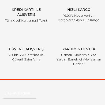
Ürün fiyatı diğer sitelerden daha pahalı.
KREDİ KARTI İLE
HIZLI KARGO
Bu ürüne benzer farklı alternatifler olmalı.
ALIŞVERİŞ
16:00'a Kadar verilen
Kargolarda Aynı Gün Kargo
Tüm Kredi Kartlarına 9 Taksit
Gönder
GÜVENLİ ALIŞVERİŞ
YARDIM & DESTEK
256bit SSL Sertifikası ile
Uzman Ekiplerimiz Size
Güvenli Satın Alma
Yardım Etmek için Her zaman
Hazırlar
Ulaşım Bilgileri