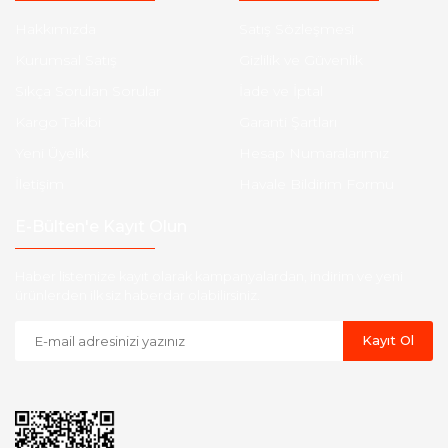
Hakkımızda
Satış Sözleşmesi
Kurumsal Satış
Gizlilik ve Güvenlik
Sıkça Sorulan Sorular
İade ve İptal
Kargo Takibi
Garanti Şartları
Yeni Üyelik
Hesap Numaralarımız
İletişim
Havale Bildirim Formu
E-Bülten'e Kayıt Olun
Haber listemize kayıt olarak kampanyalardan, indirim ve yeni
ürünlerden ilk siz haberdar olabilirsiniz.
Kayıt Ol