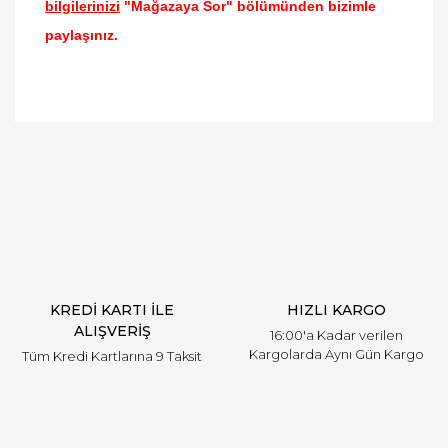
bilgilerinizi
"Mağazaya Sor" bölümünden bizimle
paylaşınız.
Bu ürünün fiyat bilgisi, resim, ürün açıklamalarında
ve diğer konularda yetersiz gördüğünüz noktaları
Bu ürüne ilk yorumu siz yapın!
öneri formunu kullanarak tarafımıza iletebilirsiniz.
Görüş ve önerileriniz için teşekkür ederiz.
Yorum Yaz
Ürün resmi kalitesiz, bozuk veya görüntülenemiyor.
Ürün açıklamasında eksik bilgiler bulunuyor.
Ürün bilgilerinde hatalar bulunuyor.
Ürün fiyatı diğer sitelerden daha pahalı.
KREDİ KARTI İLE
HIZLI KARGO
Bu ürüne benzer farklı alternatifler olmalı.
ALIŞVERİŞ
16:00'a Kadar verilen
Kargolarda Aynı Gün Kargo
Tüm Kredi Kartlarına 9 Taksit
Gönder