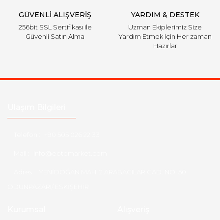
GÜVENLİ ALIŞVERİŞ
YARDIM & DESTEK
256bit SSL Sertifikası ile
Uzman Ekiplerimiz Size
Güvenli Satın Alma
Yardım Etmek için Her zaman
Hazırlar
Ulaşım Bilgileri
Telefon :
+90 505 026 22 33
Mail :
info@eotomarket.com
Adres :
YENİDOĞAN MAH. 2.ARABACILAR CAD. NO: 50
ODUNPAZARI/ ESKİŞEHİR
Kurumsal
Alışveriş