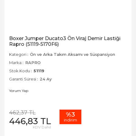
Boxer Jumper Ducato3 Ön Viraj Demir Lastiği
Rapro (51119-5170F6)
Kategori
Ön ve Arka Takım Aksamı ve Süspansiyon
Marka
RAPRO
Stok Kodu
51119
Garanti Süresi
24 Ay
Yorum Yap
462,37 TL
%3
446,83 TL
indirim
KDV Dahil