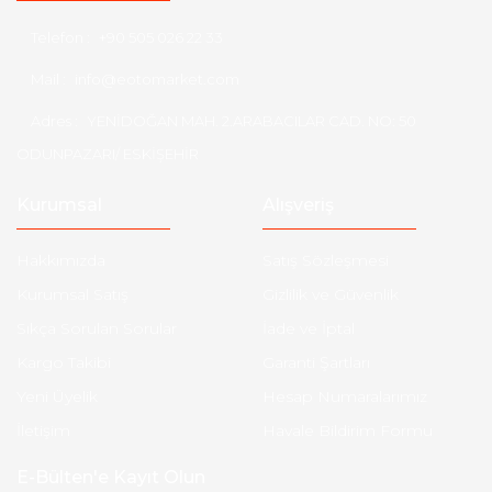
Telefon :
+90 505 026 22 33
Mail :
info@eotomarket.com
Adres :
YENİDOĞAN MAH. 2.ARABACILAR CAD. NO: 50
ODUNPAZARI/ ESKİŞEHİR
Kurumsal
Alışveriş
Hakkımızda
Satış Sözleşmesi
Kurumsal Satış
Gizlilik ve Güvenlik
Sıkça Sorulan Sorular
İade ve İptal
Kargo Takibi
Garanti Şartları
Yeni Üyelik
Hesap Numaralarımız
İletişim
Havale Bildirim Formu
E-Bülten'e Kayıt Olun