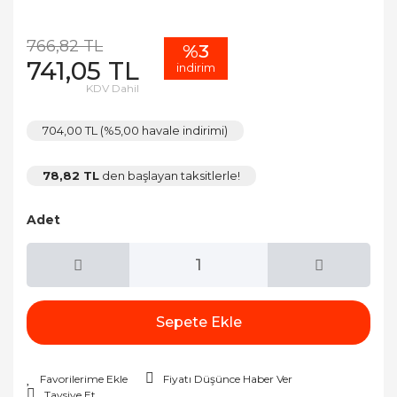
766,82 TL
%3
741,05 TL
indirim
KDV Dahil
704,00 TL (%5,00 havale indirimi)
78,82 TL
den başlayan taksitlerle!
Adet
Sepete Ekle
Fiyatı Düşünce Haber Ver
Tavsiye Et