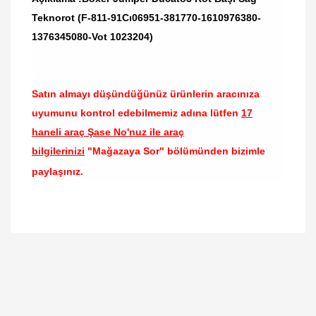
Teknorot (F-811-91Cı06951-381770-1610976380-
1376345080-Vot 1023204)
Satın almayı düşündüğünüz ürünlerin aracınıza
uyumunu kontrol edebilmemiz adına lütfen
17
haneli araç Şase No'nuz ile araç
bilgilerinizi
"Mağazaya Sor" bölümünden bizimle
paylaşınız.
Bu ürünün fiyat bilgisi, resim, ürün açıklamalarında
ve diğer konularda yetersiz gördüğünüz noktaları
Bu ürüne ilk yorumu siz yapın!
öneri formunu kullanarak tarafımıza iletebilirsiniz.
Görüş ve önerileriniz için teşekkür ederiz.
Yorum Yaz
Ürün resmi kalitesiz, bozuk veya görüntülenemiyor.
Ürün açıklamasında eksik bilgiler bulunuyor.