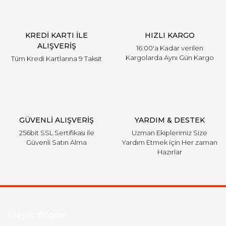
Ürün bilgilerinde hatalar bulunuyor.
Ürün fiyatı diğer sitelerden daha pahalı.
KREDİ KARTI İLE
HIZLI KARGO
Bu ürüne benzer farklı alternatifler olmalı.
ALIŞVERİŞ
16:00'a Kadar verilen
Kargolarda Aynı Gün Kargo
Tüm Kredi Kartlarına 9 Taksit
Gönder
GÜVENLİ ALIŞVERİŞ
YARDIM & DESTEK
256bit SSL Sertifikası ile
Uzman Ekiplerimiz Size
Güvenli Satın Alma
Yardım Etmek için Her zaman
Hazırlar
Ulaşım Bilgileri