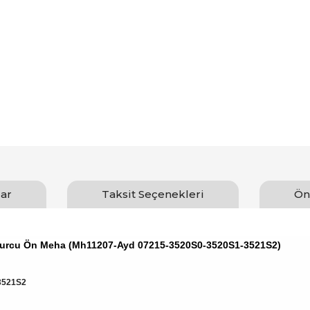
ar
Taksit Seçenekleri
Ön
Burcu Ön Meha (Mh11207-Ayd 07215-3520S0-3520S1-3521S2)
3521S2