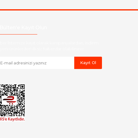
Bülten'e Kayıt Olun
ber listemize kayıt olarak kampanyalardan, indirim
yeni ürünlerden ilk siz haberdar olabilirsiniz.
Kayıt Ol