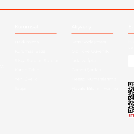
Gönder
Kurumsal
Alışveriş
E-
Hakkımızda
Satış Sözleşmesi
Ha
ve 
Kurumsal Satış
Gizlilik ve Güvenlik
Sıkça Sorulan Sorular
İade ve İptal
O:
Kargo Takibi
Garanti Şartları
Yeni Üyelik
Hesap Numaralarımız
İletişim
Havale Bildirim Formu