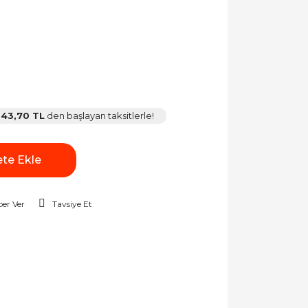
43,70 TL
den başlayan taksitlerle!
te Ekle
er Ver
Tavsiye Et