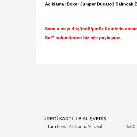
Açıklama :Boxer Jumper Ducato3 Salıncak
Satın almayı düşündüğünüz ürünlerin aracı
Sor" bölümünden bizimle paylaşınız.
Bu ürünün fiyat bilgisi, resim, ürün açıklamal
Görüş ve önerileriniz için teşekkür ederiz.
Ürün resmi kalitesiz, bozuk veya görüntülen
Ürün açıklamasında eksik bilgiler bulunuyor.
Ürün bilgilerinde hatalar bulunuyor.
Ürün fiyatı diğer sitelerden daha pahalı.
Bu ürüne benzer farklı alternatifler olmalı.
KREDİ KARTI İLE ALIŞVERİŞ
Tüm Kredi Kartlarına 9 Taksit
16:00