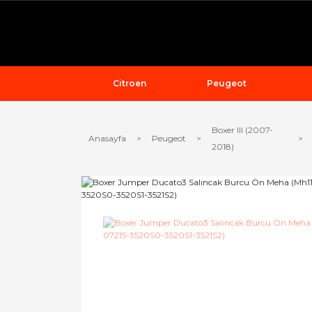
Citroen
Peugeot
Boxer III (2007-
Anasayfa
Peugeot
2018)