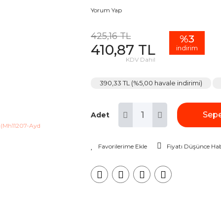
Yorum Yap
425,16 TL
%3
410,87 TL
indirim
KDV Dahil
390,33 TL (%5,00 havale indirimi)
Sepe
Adet
Fiyatı Düşünce Hab