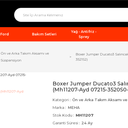
Yağ - Antifriz -
Ford
Bakım Setleri
Sprey
Ön ve Arka Takım Aksamı ve
Boxer Jumper Ducato3 Salınca
3521S2)
Süspansiyon
Boxer Jumper Ducato3 Sal
(Mh11207-Ayd 07215-3520S0-
Kategori
Ön ve Arka Takım Aksamı ve
Marka
MEHA
Stok Kodu
MH11207
Garanti Süresi
24 Ay