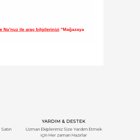
 No'nuz ile araç bilgilerinizi
"Mağazaya
llanarak tarafımıza iletebilirsiniz.
YARDIM & DESTEK
i Satın
Uzman Ekiplerimiz Size Yardım Etmek
için Her zaman Hazırlar