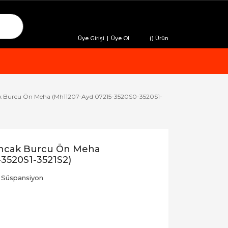
Üye Girişi
|
Üye Ol
(
) Ürün
k Burcu Ön Meha (Mh11207-Ayd 07215-3520S0-3520S1-
ıncak Burcu Ön Meha
3520S1-3521S2)
 Süspansiyon