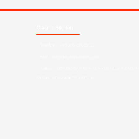
Ulaşım Bilgileri
Telefon :
+90 505 026 22 33
Mail :
info@eotomarket.com
Adres :
YENİDOĞAN MAH. 2.ARABACILAR CAD. N
50 ODUNPAZARI/ ESKİŞEHİR