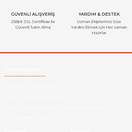
Gönder
GÜVENLİ ALIŞVERİŞ
YARDIM & DESTEK
256bit SSL Sertifikası ile
Uzman Ekiplerimiz Size
Güvenli Satın Alma
Yardım Etmek için Her zaman
Hazırlar
Ulaşım Bilgileri
Telefon :
+90 505 026 22 33
Mail :
info@eotomarket.com
Adres :
YENİDOĞAN MAH. 2.ARABACILAR CAD. NO: 50
ODUNPAZARI/ ESKİŞEHİR
Kurumsal
Alışveriş