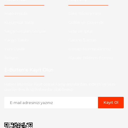
Hakkımızda
Satış Sözleşmesi
Kurumsal Satış
Gizlilik ve Güvenlik
Sıkça Sorulan Sorular
İade ve İptal
Kargo Takibi
Garanti Şartları
Yeni Üyelik
Hesap Numaralarımız
İletişim
Havale Bildirim Formu
E-Bülten'e Kayıt Olun
Haber listemize kayıt olarak kampanyalardan, indirim ve yeni
ürünlerden ilk siz haberdar olabilirsiniz.
Kayıt Ol