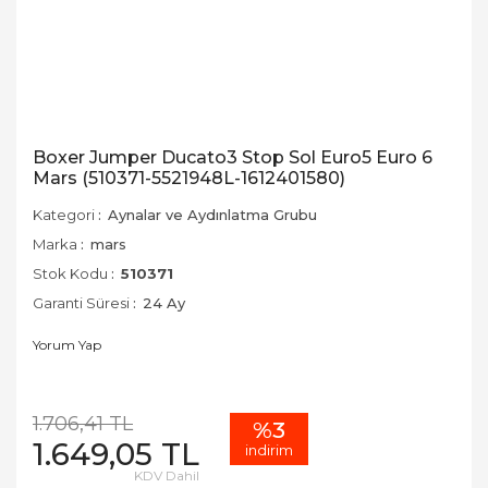
Boxer Jumper Ducato3 Stop Sol Euro5 Euro 6
Mars (510371-5521948L-1612401580)
Kategori
Aynalar ve Aydınlatma Grubu
Marka
mars
Stok Kodu
510371
Garanti Süresi
24 Ay
Yorum Yap
1.706,41 TL
%3
1.649,05 TL
indirim
KDV Dahil