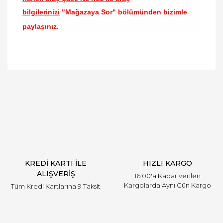
bilgilerinizi
"Mağazaya Sor" bölümünden bizimle
paylaşınız.
Bu ürünün fiyat bilgisi, resim, ürün açıklamalarında
ve diğer konularda yetersiz gördüğünüz noktaları
Bu ürüne ilk yorumu siz yapın!
öneri formunu kullanarak tarafımıza iletebilirsiniz.
Görüş ve önerileriniz için teşekkür ederiz.
Yorum Yaz
Ürün resmi kalitesiz, bozuk veya görüntülenemiyor.
Ürün açıklamasında eksik bilgiler bulunuyor.
Ürün bilgilerinde hatalar bulunuyor.
Ürün fiyatı diğer sitelerden daha pahalı.
KREDİ KARTI İLE
HIZLI KARGO
Bu ürüne benzer farklı alternatifler olmalı.
ALIŞVERİŞ
16:00'a Kadar verilen
Kargolarda Aynı Gün Kargo
Tüm Kredi Kartlarına 9 Taksit