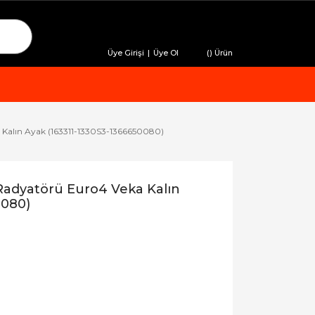
Üye Girişi
|
Üye Ol
(
) Ürün
Kalın Ayak (163311-1330S3-1366650080)
adyatörü Euro4 Veka Kalın
0080)