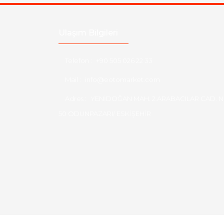
Ulaşım Bilgileri
Telefon :
+90 505 026 22 33
Mail :
info@eotomarket.com
Adres :
YENİDOĞAN MAH. 2.ARABACILAR CAD. N
50 ODUNPAZARI/ ESKİŞEHİR