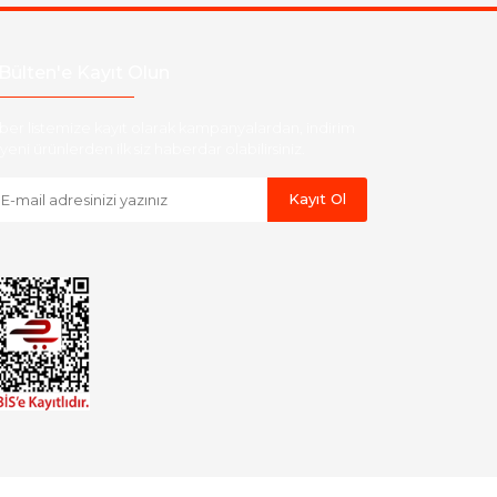
Bülten'e Kayıt Olun
ber listemize kayıt olarak kampanyalardan, indirim
yeni ürünlerden ilk siz haberdar olabilirsiniz.
Kayıt Ol