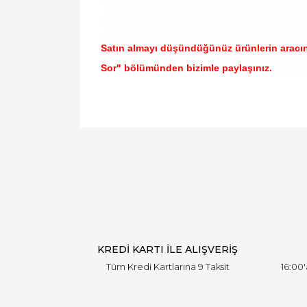
Satın almayı düşündüğünüz ürünlerin aracı
Sor" bölümünden bizimle paylaşınız.
Bu ürünün fiyat bilgisi, resim, ürün açıklamal
Görüş ve önerileriniz için teşekkür ederiz.
Ürün resmi kalitesiz, bozuk veya görüntülen
Ürün açıklamasında eksik bilgiler bulunuyor.
Ürün bilgilerinde hatalar bulunuyor.
Ürün fiyatı diğer sitelerden daha pahalı.
Bu ürüne benzer farklı alternatifler olmalı.
KREDİ KARTI İLE ALIŞVERİŞ
Tüm Kredi Kartlarına 9 Taksit
16:00