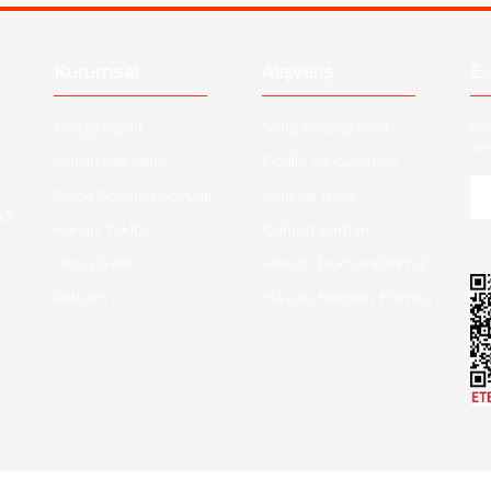
Gönder
Kurumsal
Alışveriş
E-
Hakkımızda
Satış Sözleşmesi
Ha
ve 
Kurumsal Satış
Gizlilik ve Güvenlik
Sıkça Sorulan Sorular
İade ve İptal
O:
Kargo Takibi
Garanti Şartları
Yeni Üyelik
Hesap Numaralarımız
İletişim
Havale Bildirim Formu