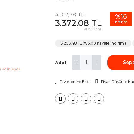
4.012,78 TL
%16
3.372,08 TL
indirim
KDV Dahil
3.203,48 TL (%5,00 havale indirimi)
Sepe
Adet
Fiyatı Düşünce Hab