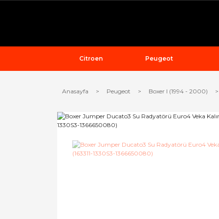
Citroen
Peugeot
Anasayfa
Peugeot
Boxer I (1994 - 2000)