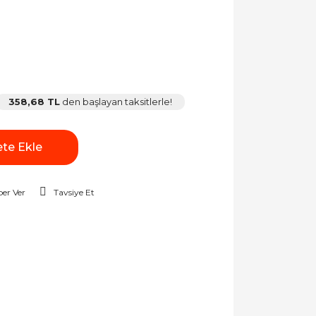
358,68 TL
den başlayan taksitlerle!
te Ekle
er Ver
Tavsiye Et