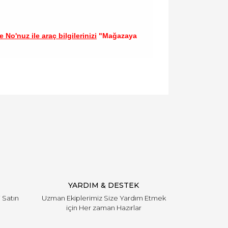
 No'nuz ile araç bilgilerinizi
"Mağazaya
llanarak tarafımıza iletebilirsiniz.
YARDIM & DESTEK
i Satın
Uzman Ekiplerimiz Size Yardım Etmek
için Her zaman Hazırlar