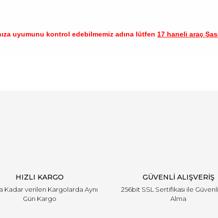
nıza uyumunu kontrol edebilmemiz adına lütfen
17 haneli araç Şase
arında ve diğer konularda yetersiz gördüğünüz noktaları öneri formunu ku
Bu ürüne ilk yorumu siz yapın!
emiyor.
Yorum Yaz
HIZLI KARGO
GÜVENLİ ALIŞVERİŞ
'a Kadar verilen Kargolarda Aynı
256bit SSL Sertifikası ile Güvenl
Gün Kargo
Alma