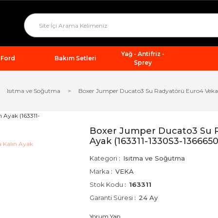
Yağ - Antifriz -
Ford
Bakım Setleri
Sprey
Isıtma ve Soğutma
Boxer Jumper Ducato3 Su Radyatörü Euro4 Veka 
Boxer Jumper Ducato3 Su R
Ayak (163311-1330S3-136665
Kategori
Isıtma ve Soğutma
Marka
VEKA
Stok Kodu
163311
Garanti Süresi
24 Ay
Yorum Yap