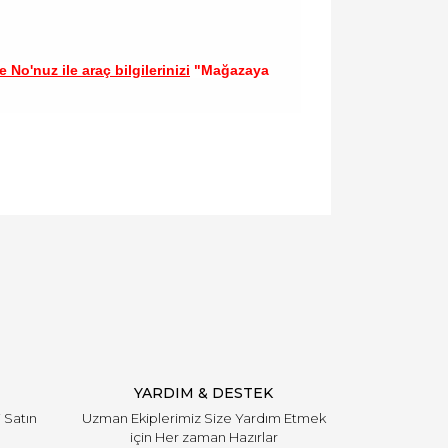
 No'nuz ile araç bilgilerinizi
"Mağazaya
llanarak tarafımıza iletebilirsiniz.
YARDIM & DESTEK
i Satın
Uzman Ekiplerimiz Size Yardım Etmek
için Her zaman Hazırlar