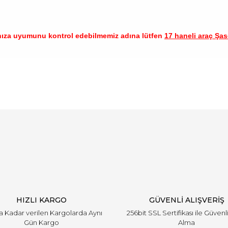
nıza uyumunu kontrol edebilmemiz adına lütfen
17 haneli araç Şase
arında ve diğer konularda yetersiz gördüğünüz noktaları öneri formunu ku
Bu ürüne ilk yorumu siz yapın!
emiyor.
Yorum Yaz
HIZLI KARGO
GÜVENLİ ALIŞVERİŞ
'a Kadar verilen Kargolarda Aynı
256bit SSL Sertifikası ile Güvenl
Gün Kargo
Alma