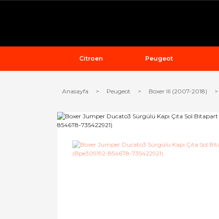
Citroen
Peugeot
Anasayfa
Peugeot
Boxer III (2007-2018)