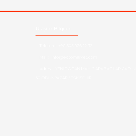
Ulaşım Bilgileri
Telefon :
+90 505 026 22 33
Mail :
info@eotomarket.com
Adres :
YENİDOĞAN MAH. 2.ARABACILAR CAD. N
50 ODUNPAZARI/ ESKİŞEHİR