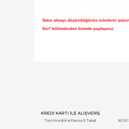
Satın almayı düşündüğünüz ürünlerin aracı
Sor" bölümünden bizimle paylaşınız.
Bu ürünün fiyat bilgisi, resim, ürün açıklamal
Görüş ve önerileriniz için teşekkür ederiz.
Ürün resmi kalitesiz, bozuk veya görüntülen
Ürün açıklamasında eksik bilgiler bulunuyor.
Ürün bilgilerinde hatalar bulunuyor.
Ürün fiyatı diğer sitelerden daha pahalı.
Bu ürüne benzer farklı alternatifler olmalı.
KREDİ KARTI İLE ALIŞVERİŞ
Tüm Kredi Kartlarına 9 Taksit
16:00