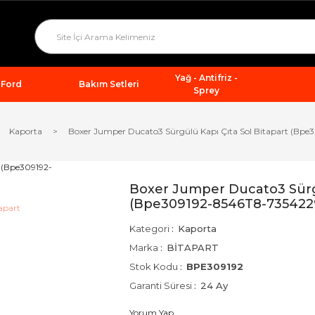
Yağ - Antifriz -
Ford
Bakım Setleri
Sprey
Kaporta
Boxer Jumper Ducato3 Sürgülü Kapı Çıta Sol Bitapart (Bp
Boxer Jumper Ducato3 Sürgü
(Bpe309192-8546T8-735422
Kategori
Kaporta
Marka
BİTAPART
Stok Kodu
BPE309192
Garanti Süresi
24 Ay
Yorum Yap