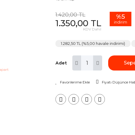
1.420,00 TL
%5
1.350,00 TL
indirim
KDV Dahil
1.282,50 TL (%5,00 havale indirimi)
Sepe
Adet
Fiyatı Düşünce Hab