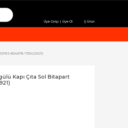
Üye Girişi
|
Üye Ol
(
) Ürün
e309192-8546T8-735422921)
lü Kapı Çıta Sol Bitapart
921)