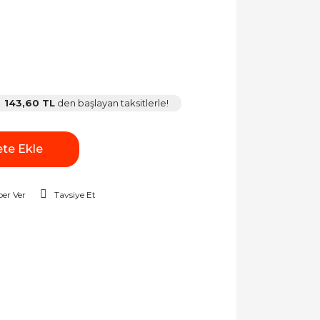
143,60 TL
den başlayan taksitlerle!
te Ekle
er Ver
Tavsiye Et