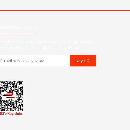
Bülten'e Kayıt Olun
ber listemize kayıt olarak kampanyalardan, indirim
yeni ürünlerden ilk siz haberdar olabilirsiniz.
Kayıt Ol