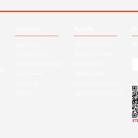
Gönder
Kurumsal
Alışveriş
E-
Hakkımızda
Satış Sözleşmesi
Ha
ve 
Kurumsal Satış
Gizlilik ve Güvenlik
Sıkça Sorulan Sorular
İade ve İptal
O:
Kargo Takibi
Garanti Şartları
Yeni Üyelik
Hesap Numaralarımız
İletişim
Havale Bildirim Formu