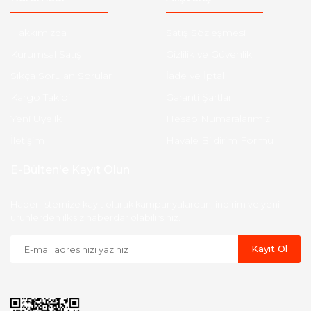
Hakkımızda
Satış Sözleşmesi
Kurumsal Satış
Gizlilik ve Güvenlik
Sıkça Sorulan Sorular
İade ve İptal
Kargo Takibi
Garanti Şartları
Yeni Üyelik
Hesap Numaralarımız
İletişim
Havale Bildirim Formu
E-Bülten'e Kayıt Olun
Haber listemize kayıt olarak kampanyalardan, indirim ve yeni
ürünlerden ilk siz haberdar olabilirsiniz.
Kayıt Ol