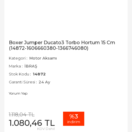
Boxer Jumper Ducato3 Torbo Hortum 15 Cm
(14872-1606660380-1366746080)
Kategori
Motor Aksamı
Marka
İBRAŞ
Stok Kodu
14872
Garanti Süresi
24 Ay
Yorum Yap
1.118,04 TL
%3
1.080,46 TL
indirim
KDV Dahil