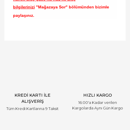
bilgilerinizi
"Mağazaya Sor" bölümünden bizimle
paylaşınız.
Bu ürünün fiyat bilgisi, resim, ürün açıklamalarında
ve diğer konularda yetersiz gördüğünüz noktaları
Bu ürüne ilk yorumu siz yapın!
öneri formunu kullanarak tarafımıza iletebilirsiniz.
Görüş ve önerileriniz için teşekkür ederiz.
Yorum Yaz
Ürün resmi kalitesiz, bozuk veya görüntülenemiyor.
Ürün açıklamasında eksik bilgiler bulunuyor.
Ürün bilgilerinde hatalar bulunuyor.
Ürün fiyatı diğer sitelerden daha pahalı.
KREDİ KARTI İLE
HIZLI KARGO
Bu ürüne benzer farklı alternatifler olmalı.
ALIŞVERİŞ
16:00'a Kadar verilen
Kargolarda Aynı Gün Kargo
Tüm Kredi Kartlarına 9 Taksit