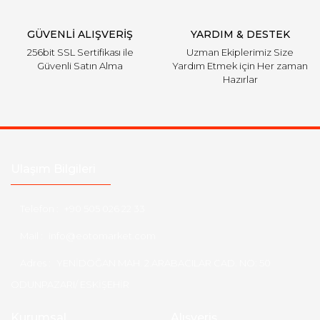
Gönder
GÜVENLİ ALIŞVERİŞ
YARDIM & DESTEK
256bit SSL Sertifikası ile
Uzman Ekiplerimiz Size
Güvenli Satın Alma
Yardım Etmek için Her zaman
Hazırlar
Ulaşım Bilgileri
Telefon :
+90 505 026 22 33
Mail :
info@eotomarket.com
Adres :
YENİDOĞAN MAH. 2.ARABACILAR CAD. NO: 50
ODUNPAZARI/ ESKİŞEHİR
Kurumsal
Alışveriş