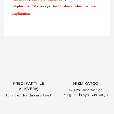
bilgilerinizi
"Mağazaya Sor" bölümünden bizimle
paylaşınız.
Bu ürünün fiyat bilgisi, resim, ürün açıklamalarında
ve diğer konularda yetersiz gördüğünüz noktaları
Bu ürüne ilk yorumu siz yapın!
öneri formunu kullanarak tarafımıza iletebilirsiniz.
Görüş ve önerileriniz için teşekkür ederiz.
Yorum Yaz
Ürün resmi kalitesiz, bozuk veya görüntülenemiyor.
Ürün açıklamasında eksik bilgiler bulunuyor.
Ürün bilgilerinde hatalar bulunuyor.
Ürün fiyatı diğer sitelerden daha pahalı.
KREDİ KARTI İLE
HIZLI KARGO
Bu ürüne benzer farklı alternatifler olmalı.
ALIŞVERİŞ
16:00'a Kadar verilen
Kargolarda Aynı Gün Kargo
Tüm Kredi Kartlarına 9 Taksit