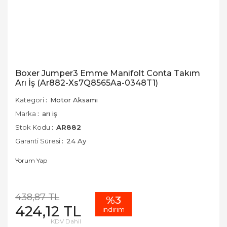
Boxer Jumper3 Emme Manifolt Conta Takım
Arı İş (Ar882-Xs7Q8565Aa-0348T1)
Kategori
Motor Aksamı
Marka
arı iş
Stok Kodu
AR882
Garanti Süresi
24 Ay
Yorum Yap
438,87 TL
%3
424,12 TL
indirim
KDV Dahil