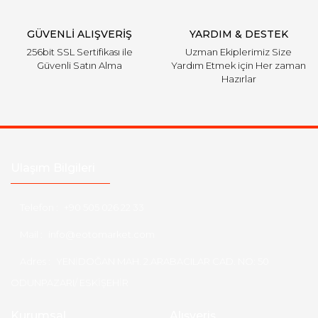
Gönder
GÜVENLİ ALIŞVERİŞ
YARDIM & DESTEK
256bit SSL Sertifikası ile
Uzman Ekiplerimiz Size
Güvenli Satın Alma
Yardım Etmek için Her zaman
Hazırlar
Ulaşım Bilgileri
Telefon :
+90 505 026 22 33
Mail :
info@eotomarket.com
Adres :
YENİDOĞAN MAH. 2.ARABACILAR CAD. NO: 50
ODUNPAZARI/ ESKİŞEHİR
Kurumsal
Alışveriş