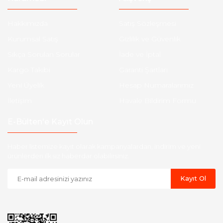
Hakkımızda
Satış Sözleşmesi
Kurumsal Satış
Gizlilik ve Güvenlik
Sıkça Sorulan Sorular
İade ve İptal
Kargo Takibi
Garanti Şartları
Yeni Üyelik
Hesap Numaralarımız
İletişim
Havale Bildirim Formu
E-Bülten'e Kayıt Olun
Haber listemize kayıt olarak kampanyalardan, indirim ve yeni
ürünlerden ilk siz haberdar olabilirsiniz.
Kayıt Ol