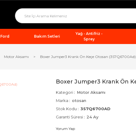
Yağ - Antifriz -
Ford
Bakım Setleri
Sprey
Motor Aksamı
Boxer Jumper3 Krank Ön Keçe Otosan (3S7Q6700Ad)
Boxer Jumper3 Krank Ön K
Kategori
Motor Aksamı
Marka
otosan
Stok Kodu
3S7Q6700AD
Garanti Süresi
24 Ay
Yorum Yap