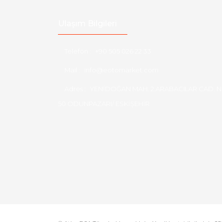
Ulaşım Bilgileri
Telefon :
+90 505 026 22 33
Mail :
info@eotomarket.com
Adres :
YENİDOĞAN MAH. 2.ARABACILAR CAD. N
50 ODUNPAZARI/ ESKİŞEHİR