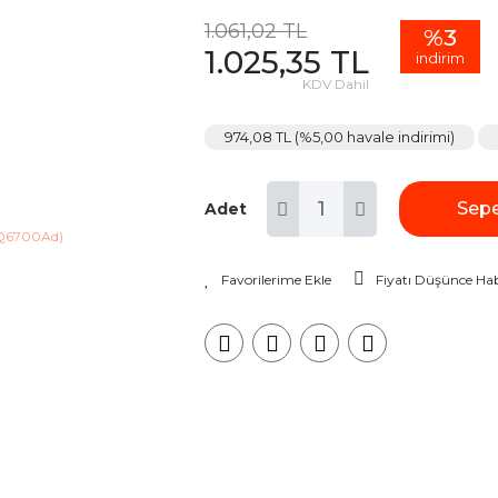
1.061,02 TL
%3
1.025,35 TL
indirim
KDV Dahil
974,08 TL (%5,00 havale indirimi)
Sepe
Adet
Fiyatı Düşünce Hab