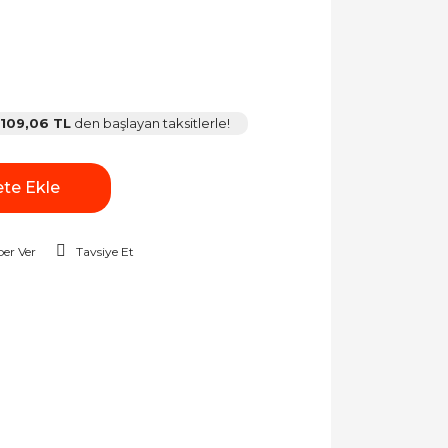
109,06 TL
den başlayan taksitlerle!
te Ekle
er Ver
Tavsiye Et