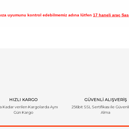
nıza uyumunu kontrol edebilmemiz adına lütfen
17 haneli araç Şase
arında ve diğer konularda yetersiz gördüğünüz noktaları öneri formunu ku
Bu ürüne ilk yorumu siz yapın!
emiyor.
Yorum Yaz
HIZLI KARGO
GÜVENLİ ALIŞVERİŞ
'a Kadar verilen Kargolarda Aynı
256bit SSL Sertifikası ile Güvenl
Gün Kargo
Alma