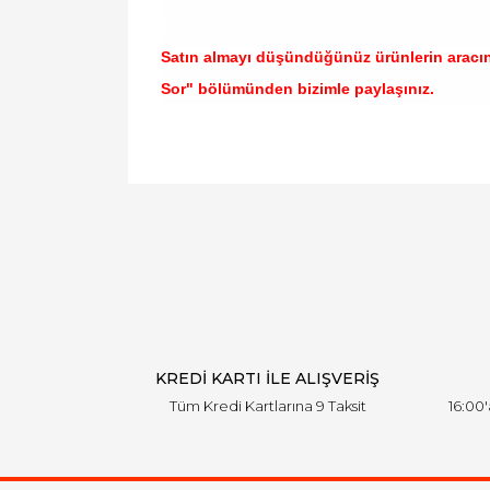
Satın almayı düşündüğünüz ürünlerin aracı
Sor" bölümünden bizimle paylaşınız.
Bu ürünün fiyat bilgisi, resim, ürün açıklamal
Görüş ve önerileriniz için teşekkür ederiz.
Ürün resmi kalitesiz, bozuk veya görüntülen
Ürün açıklamasında eksik bilgiler bulunuyor.
Ürün bilgilerinde hatalar bulunuyor.
Ürün fiyatı diğer sitelerden daha pahalı.
Bu ürüne benzer farklı alternatifler olmalı.
KREDİ KARTI İLE ALIŞVERİŞ
Tüm Kredi Kartlarına 9 Taksit
16:00