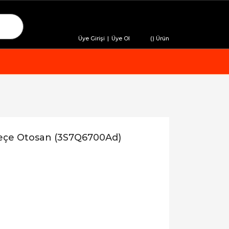
Üye Girişi
|
Üye Ol
(
) Ürün
eçe Otosan (3S7Q6700Ad)