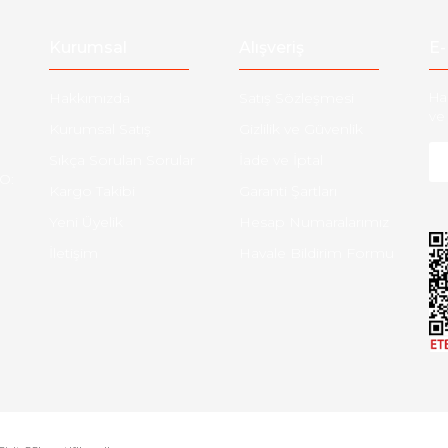
Gönder
Kurumsal
Alışveriş
E-
Hakkımızda
Satış Sözleşmesi
Ha
ve 
Kurumsal Satış
Gizlilik ve Güvenlik
Sıkça Sorulan Sorular
İade ve İptal
O:
Kargo Takibi
Garanti Şartları
Yeni Üyelik
Hesap Numaralarımız
İletişim
Havale Bildirim Formu