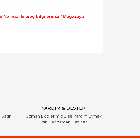
 No'nuz ile araç bilgilerinizi
"Mağazaya
llanarak tarafımıza iletebilirsiniz.
YARDIM & DESTEK
i Satın
Uzman Ekiplerimiz Size Yardım Etmek
için Her zaman Hazırlar