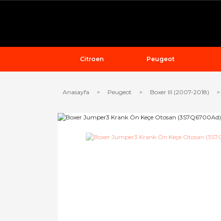
Citroen
Peugeot
Anasayfa
Peugeot
Boxer III (2007-2018)