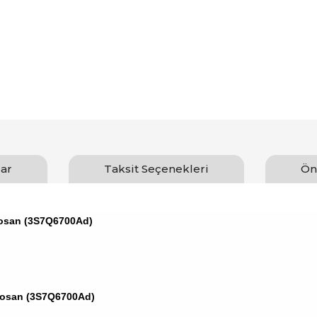
ar
Taksit Seçenekleri
Ön
tosan (3S7Q6700Ad)
tosan (3S7Q6700Ad)