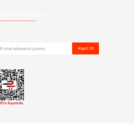
Bülten'e Kayıt Olun
ber listemize kayıt olarak kampanyalardan, indirim
yeni ürünlerden ilk siz haberdar olabilirsiniz.
Kayıt Ol