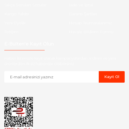
Sıkça Sorulan Sorular
İade ve İptal
Kargo Takibi
Garanti Şartları
Yeni Üyelik
Hesap Numaralarımız
İletişim
Havale Bildirim Formu
E-Bülten'e Kayıt Olun
Haber listemize kayıt olarak kampanyalardan, indirim ve yeni
ürünlerden ilk siz haberdar olabilirsiniz.
Kayıt Ol