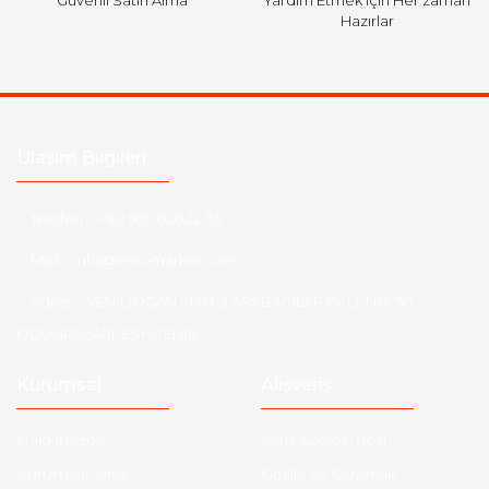
Hazırlar
Ulaşım Bilgileri
Telefon :
+90 505 026 22 33
Mail :
info@eotomarket.com
Adres :
YENİDOĞAN MAH. 2.ARABACILAR CAD. NO: 50
ODUNPAZARI/ ESKİŞEHİR
Kurumsal
Alışveriş
Hakkımızda
Satış Sözleşmesi
Kurumsal Satış
Gizlilik ve Güvenlik