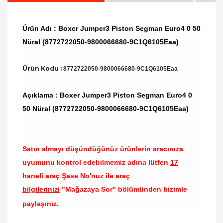
Ürün Adı : Boxer Jumper3 Piston Segman Euro4 0 50
Nüral (8772722050-9800066680-9C1Q6105Eaa)
Ürün Kodu :
8772722050-9800066680-9C1Q6105Eaa
Açıklama : Boxer Jumper3 Piston Segman Euro4 0
50 Nüral (8772722050-9800066680-9C1Q6105Eaa)
Satın almayı düşündüğünüz ürünlerin aracınıza
uyumunu kontrol edebilmemiz adına lütfen
17
haneli araç Şase No'nuz ile araç
bilgilerinizi
"Mağazaya Sor" bölümünden bizimle
paylaşınız.