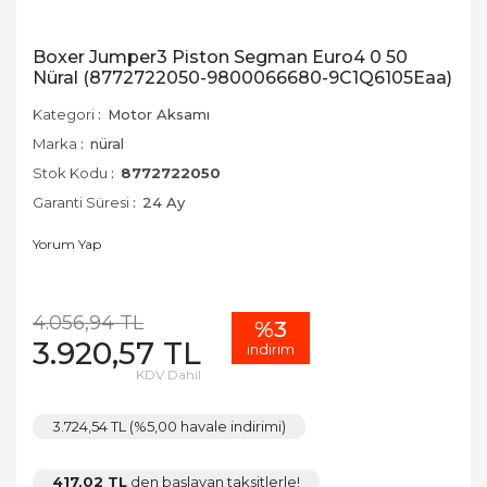
Boxer Jumper3 Piston Segman Euro4 0 50
Nüral (8772722050-9800066680-9C1Q6105Eaa)
Kategori
Motor Aksamı
Marka
nüral
Stok Kodu
8772722050
Garanti Süresi
24 Ay
Yorum Yap
4.056,94 TL
%3
3.920,57 TL
indirim
KDV Dahil
3.724,54 TL (%5,00 havale indirimi)
417,02 TL
den başlayan taksitlerle!