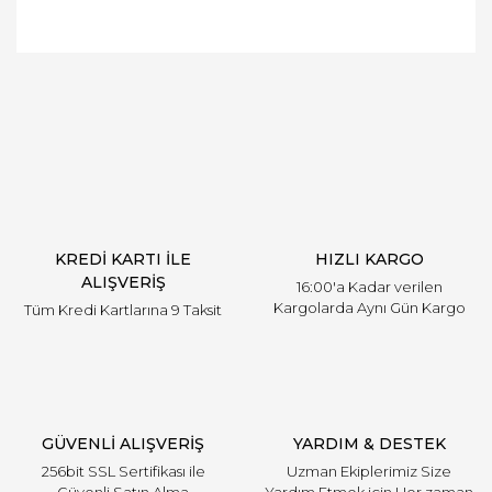
Bu ürünün fiyat bilgisi, resim, ürün açıklamalarında
ve diğer konularda yetersiz gördüğünüz noktaları
Bu ürüne ilk yorumu siz yapın!
öneri formunu kullanarak tarafımıza iletebilirsiniz.
Görüş ve önerileriniz için teşekkür ederiz.
Yorum Yaz
Ürün resmi kalitesiz, bozuk veya görüntülenemiyor.
Ürün açıklamasında eksik bilgiler bulunuyor.
Ürün bilgilerinde hatalar bulunuyor.
Ürün fiyatı diğer sitelerden daha pahalı.
KREDİ KARTI İLE
HIZLI KARGO
Bu ürüne benzer farklı alternatifler olmalı.
ALIŞVERİŞ
16:00'a Kadar verilen
Kargolarda Aynı Gün Kargo
Tüm Kredi Kartlarına 9 Taksit
Gönder
GÜVENLİ ALIŞVERİŞ
YARDIM & DESTEK
256bit SSL Sertifikası ile
Uzman Ekiplerimiz Size
Güvenli Satın Alma
Yardım Etmek için Her zaman