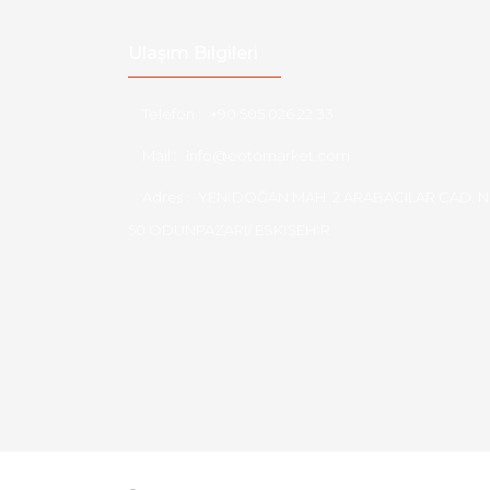
Ulaşım Bilgileri
Telefon :
+90 505 026 22 33
Mail :
info@eotomarket.com
Adres :
YENİDOĞAN MAH. 2.ARABACILAR CAD. N
50 ODUNPAZARI/ ESKİŞEHİR