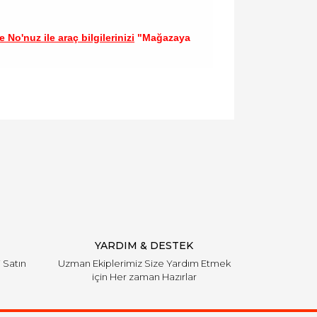
 No'nuz ile araç bilgilerinizi
"Mağazaya
llanarak tarafımıza iletebilirsiniz.
YARDIM & DESTEK
i Satın
Uzman Ekiplerimiz Size Yardım Etmek
için Her zaman Hazırlar