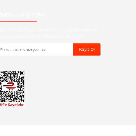
Bülten'e Kayıt Olun
ber listemize kayıt olarak kampanyalardan, indirim
yeni ürünlerden ilk siz haberdar olabilirsiniz.
Kayıt Ol