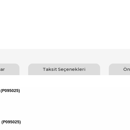
ar
Taksit Seçenekleri
Ön
 (P095025)
 (P095025)