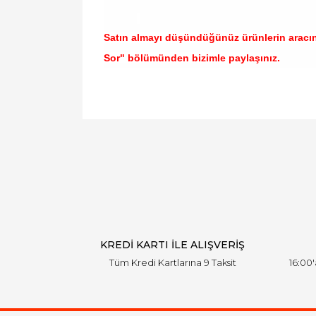
Satın almayı düşündüğünüz ürünlerin aracı
Sor" bölümünden bizimle paylaşınız.
Bu ürünün fiyat bilgisi, resim, ürün açıklamal
Görüş ve önerileriniz için teşekkür ederiz.
Ürün resmi kalitesiz, bozuk veya görüntülen
Ürün açıklamasında eksik bilgiler bulunuyor.
Ürün bilgilerinde hatalar bulunuyor.
Ürün fiyatı diğer sitelerden daha pahalı.
Bu ürüne benzer farklı alternatifler olmalı.
KREDİ KARTI İLE ALIŞVERİŞ
Tüm Kredi Kartlarına 9 Taksit
16:00