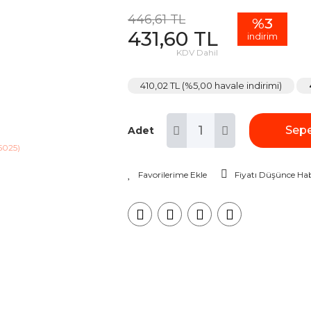
446,61 TL
%3
431,60 TL
indirim
KDV Dahil
410,02 TL (%5,00 havale indirimi)
Sepe
Adet
Fiyatı Düşünce Hab