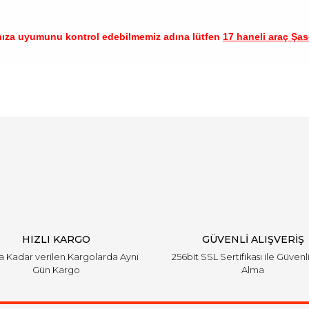
nıza uyumunu kontrol edebilmemiz adına lütfen
17 haneli araç Şase
arında ve diğer konularda yetersiz gördüğünüz noktaları öneri formunu ku
Bu ürüne ilk yorumu siz yapın!
emiyor.
Yorum Yaz
HIZLI KARGO
GÜVENLİ ALIŞVERİŞ
'a Kadar verilen Kargolarda Aynı
256bit SSL Sertifikası ile Güvenl
Gün Kargo
Alma