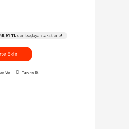
45,91 TL
den başlayan taksitlerle!
te Ekle
er Ver
Tavsiye Et