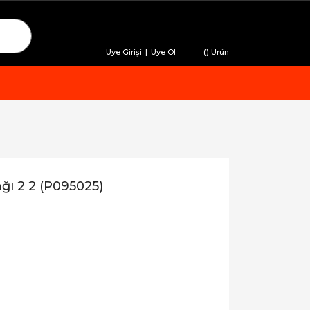
Üye Girişi
|
Üye Ol
(
) Ürün
ı 2 2 (P095025)