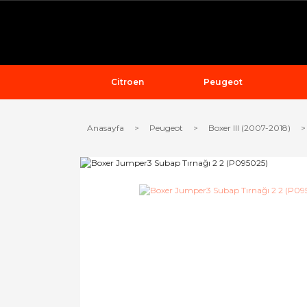
Citroen
Peugeot
Anasayfa
Peugeot
Boxer III (2007-2018)