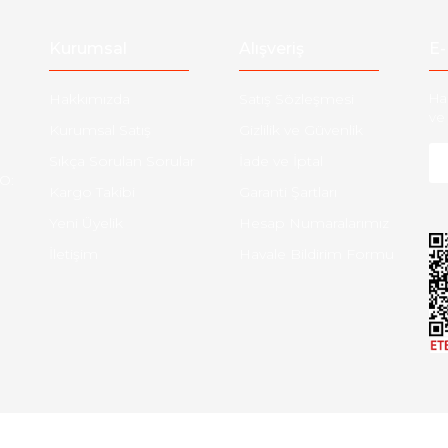
Gönder
Kurumsal
Alışveriş
E-
Hakkımızda
Satış Sözleşmesi
Ha
ve 
Kurumsal Satış
Gizlilik ve Güvenlik
Sıkça Sorulan Sorular
İade ve İptal
O:
Kargo Takibi
Garanti Şartları
Yeni Üyelik
Hesap Numaralarımız
İletişim
Havale Bildirim Formu