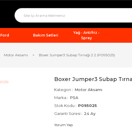
Yağ - Antifriz -
Ford
Bakım Setleri
Sprey
Motor Aksamı
Boxer Jumper3 Subap Tırnağı 2 2 (P095025)
Boxer Jumper3 Subap Tırnağ
Kategori
Motor Aksamı
Marka
PSA
Stok Kodu
P095025
Garanti Süresi
24 Ay
Yorum Yap