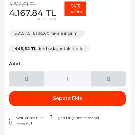
4.312,81 TL
%3
4.167,84 TL
indirim
KDV Dahil
3.959,45 TL (%5,00 havale indirimi)
443,32 TL
den başlayan taksitlerle!
Adet
Sepete Ekle
Fiyatı Düşünce Haber Ver
Tavsiye Et