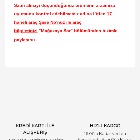
Satın almayı düşündüğünüz ürünlerin aracınıza
uyumunu kontrol edebilmemiz adına lütfen
17
haneli araç Şase No'nuz ile araç
bilgilerinizi
"Mağazaya Sor" bölümünden bizimle
paylaşınız.
Bu ürünün fiyat bilgisi, resim, ürün açıklamalarında
ve diğer konularda yetersiz gördüğünüz noktaları
Bu ürüne ilk yorumu siz yapın!
öneri formunu kullanarak tarafımıza iletebilirsiniz.
Görüş ve önerileriniz için teşekkür ederiz.
Yorum Yaz
Ürün resmi kalitesiz, bozuk veya görüntülenemiyor.
Ürün açıklamasında eksik bilgiler bulunuyor.
Ürün bilgilerinde hatalar bulunuyor.
Ürün fiyatı diğer sitelerden daha pahalı.
KREDİ KARTI İLE
HIZLI KARGO
Bu ürüne benzer farklı alternatifler olmalı.
ALIŞVERİŞ
16:00'a Kadar verilen
Kargolarda Aynı Gün Kargo
Tüm Kredi Kartlarına 9 Taksit