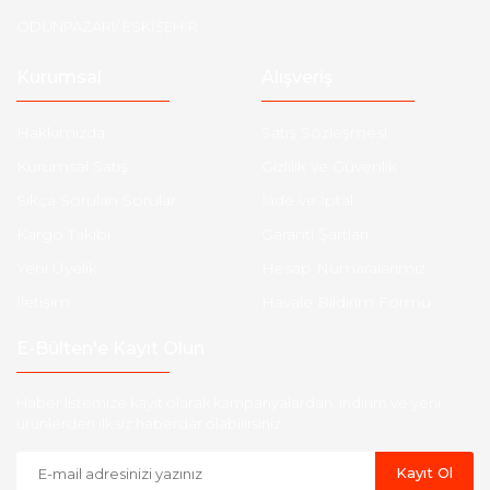
ODUNPAZARI/ ESKİŞEHİR
Kurumsal
Alışveriş
Hakkımızda
Satış Sözleşmesi
Kurumsal Satış
Gizlilik ve Güvenlik
Sıkça Sorulan Sorular
İade ve İptal
Kargo Takibi
Garanti Şartları
Yeni Üyelik
Hesap Numaralarımız
İletişim
Havale Bildirim Formu
E-Bülten'e Kayıt Olun
Haber listemize kayıt olarak kampanyalardan, indirim ve yeni
ürünlerden ilk siz haberdar olabilirsiniz.
Kayıt Ol