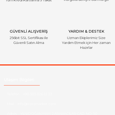
Gönder
GÜVENLİ ALIŞVERİŞ
YARDIM & DESTEK
256bit SSL Sertifikası ile
Uzman Ekiplerimiz Size
Güvenli Satın Alma
Yardım Etmek için Her zaman
Hazırlar
Ulaşım Bilgileri
Telefon :
+90 505 026 22 33
Mail :
info@eotomarket.com
Adres :
YENİDOĞAN MAH. 2.ARABACILAR CAD. NO: 50