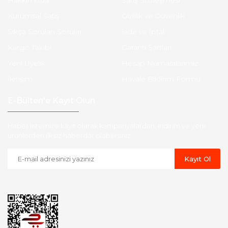
Hakkımızda
Satış Sözleşmesi
Kurumsal Satış
Gizlilik ve Güvenlik
Sıkça Sorulan Sorular
İade ve İptal
Kargo Takibi
Garanti Şartları
Yeni Üyelik
Hesap Numaralarımız
İletişim
Havale Bildirim Formu
E-Bülten'e Kayıt Olun
Haber listemize kayıt olarak kampanyalardan, indirim ve yeni
ürünlerden ilk siz haberdar olabilirsiniz.
Kayıt Ol