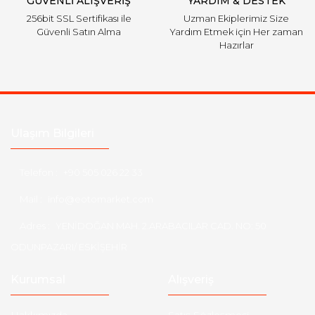
GÜVENLİ ALIŞVERİŞ
YARDIM & DESTEK
256bit SSL Sertifikası ile
Uzman Ekiplerimiz Size
Güvenli Satın Alma
Yardım Etmek için Her zaman
Hazırlar
Ulaşım Bilgileri
Telefon :
+90 505 026 22 33
Mail :
info@eotomarket.com
Adres :
YENİDOĞAN MAH. 2.ARABACILAR CAD. NO: 50
ODUNPAZARI/ ESKİŞEHİR
Kurumsal
Alışveriş