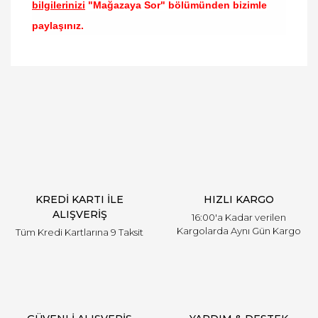
bilgilerinizi
"Mağazaya Sor" bölümünden bizimle
paylaşınız.
Bu ürünün fiyat bilgisi, resim, ürün açıklamalarında
ve diğer konularda yetersiz gördüğünüz noktaları
Bu ürüne ilk yorumu siz yapın!
öneri formunu kullanarak tarafımıza iletebilirsiniz.
Görüş ve önerileriniz için teşekkür ederiz.
Yorum Yaz
Ürün resmi kalitesiz, bozuk veya görüntülenemiyor.
Ürün açıklamasında eksik bilgiler bulunuyor.
Ürün bilgilerinde hatalar bulunuyor.
Ürün fiyatı diğer sitelerden daha pahalı.
KREDİ KARTI İLE
HIZLI KARGO
Bu ürüne benzer farklı alternatifler olmalı.
ALIŞVERİŞ
16:00'a Kadar verilen
Kargolarda Aynı Gün Kargo
Tüm Kredi Kartlarına 9 Taksit
Gönder