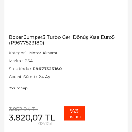
Boxer Jumper3 Turbo Geri Dönüş Kısa Euro5
(P9677523180)
Kategori
Motor Aksamı
Marka
PSA
Stok Kodu
P9677523180
Garanti Süresi
24 Ay
Yorum Yap
3.952,94 TL
%3
3.820,07 TL
indirim
KDV Dahil