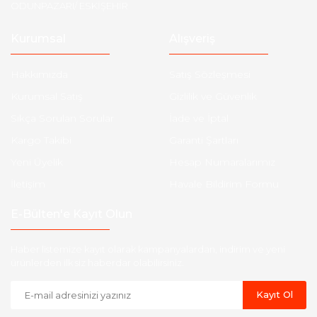
ODUNPAZARI/ ESKİŞEHİR
Kurumsal
Alışveriş
Hakkımızda
Satış Sözleşmesi
Kurumsal Satış
Gizlilik ve Güvenlik
Sıkça Sorulan Sorular
İade ve İptal
Kargo Takibi
Garanti Şartları
Yeni Üyelik
Hesap Numaralarımız
İletişim
Havale Bildirim Formu
E-Bülten'e Kayıt Olun
Haber listemize kayıt olarak kampanyalardan, indirim ve yeni
ürünlerden ilk siz haberdar olabilirsiniz.
Kayıt Ol