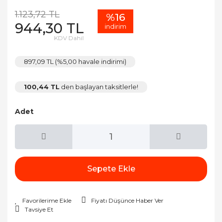
1.123,72 TL
%16
944,30 TL
indirim
KDV Dahil
897,09 TL (%5,00 havale indirimi)
100,44 TL
den başlayan taksitlerle!
Adet
Sepete Ekle
Fiyatı Düşünce Haber Ver
Tavsiye Et