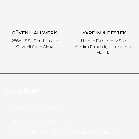
Gönder
GÜVENLİ ALIŞVERİŞ
YARDIM & DESTEK
256bit SSL Sertifikası ile
Uzman Ekiplerimiz Size
Güvenli Satın Alma
Yardım Etmek için Her zaman
Hazırlar
Ulaşım Bilgileri
Telefon :
+90 505 026 22 33
Mail :
info@eotomarket.com
Adres :
YENİDOĞAN MAH. 2.ARABACILAR CAD. NO: 50