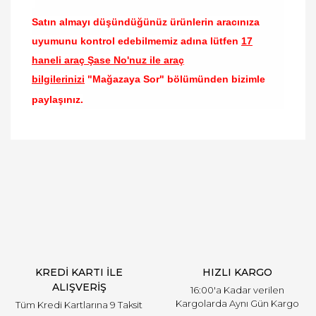
Satın almayı düşündüğünüz ürünlerin aracınıza
uyumunu kontrol edebilmemiz adına lütfen
17
haneli araç Şase No'nuz ile araç
bilgilerinizi
"Mağazaya Sor" bölümünden bizimle
paylaşınız.
Bu ürünün fiyat bilgisi, resim, ürün açıklamalarında
ve diğer konularda yetersiz gördüğünüz noktaları
Bu ürüne ilk yorumu siz yapın!
öneri formunu kullanarak tarafımıza iletebilirsiniz.
Görüş ve önerileriniz için teşekkür ederiz.
Yorum Yaz
Ürün resmi kalitesiz, bozuk veya görüntülenemiyor.
Ürün açıklamasında eksik bilgiler bulunuyor.
Ürün bilgilerinde hatalar bulunuyor.
Ürün fiyatı diğer sitelerden daha pahalı.
KREDİ KARTI İLE
HIZLI KARGO
Bu ürüne benzer farklı alternatifler olmalı.
ALIŞVERİŞ
16:00'a Kadar verilen
Kargolarda Aynı Gün Kargo
Tüm Kredi Kartlarına 9 Taksit