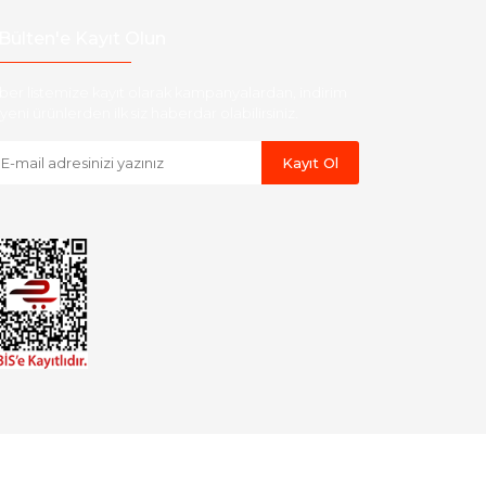
Bülten'e Kayıt Olun
ber listemize kayıt olarak kampanyalardan, indirim
yeni ürünlerden ilk siz haberdar olabilirsiniz.
Kayıt Ol