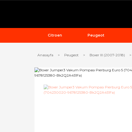
Citroen
Peugeot
Anasayfa
Peugeot
Boxer III (2007-2018)