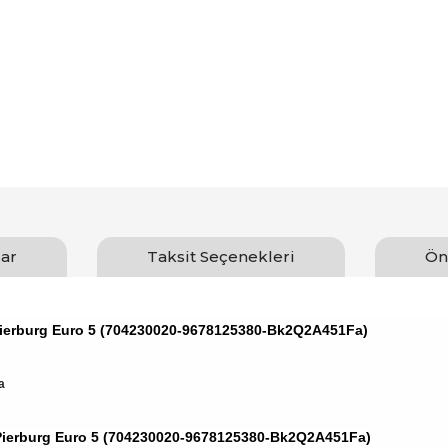
ar
Taksit Seçenekleri
Ön
ierburg Euro 5 (704230020-9678125380-Bk2Q2A451Fa)
a
Pierburg Euro 5 (704230020-9678125380-Bk2Q2A451Fa)