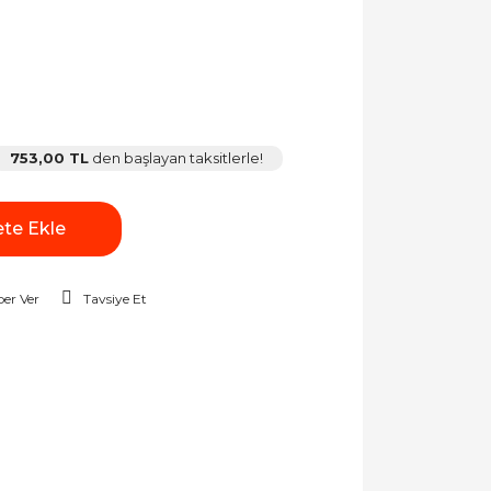
753,00 TL
den başlayan taksitlerle!
te Ekle
er Ver
Tavsiye Et