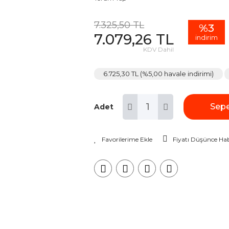
7.325,50 TL
%3
7.079,26 TL
indirim
KDV Dahil
6.725,30 TL (%5,00 havale indirimi)
Sepe
Adet
Fiyatı Düşünce Hab