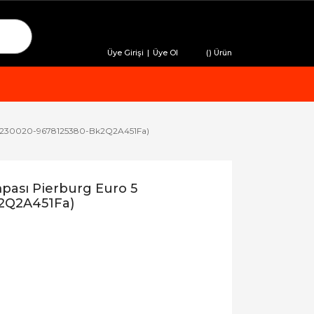
Üye Girişi
|
Üye Ol
(
) Ürün
04230020-9678125380-Bk2Q2A451Fa)
ası Pierburg Euro 5
2Q2A451Fa)