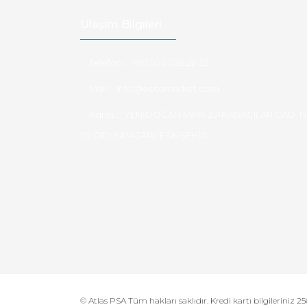
Ulaşım Bilgileri
Telefon :
+90 505 026 22 33
Mail :
info@eotomarket.com
Adres :
YENİDOĞAN MAH. 2.ARABACILAR CAD. N
50 ODUNPAZARI/ ESKİŞEHİR
© Atlas PSA Tüm hakları saklıdır. Kredi kartı bilgileriniz 256