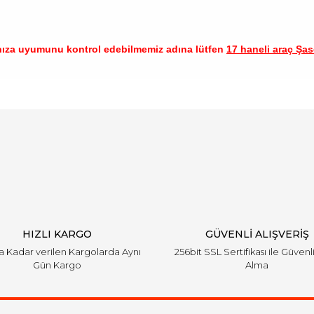
nıza uyumunu kontrol edebilmemiz adına lütfen
17 haneli araç Şase
arında ve diğer konularda yetersiz gördüğünüz noktaları öneri formunu ku
Bu ürüne ilk yorumu siz yapın!
emiyor.
Yorum Yaz
HIZLI KARGO
GÜVENLİ ALIŞVERİŞ
'a Kadar verilen Kargolarda Aynı
256bit SSL Sertifikası ile Güvenl
Gün Kargo
Alma
Gönder