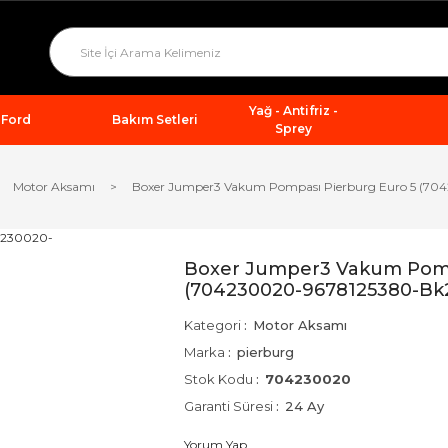
Yağ - Antifriz -
Ford
Bakım Setleri
Sprey
Motor Aksamı
Boxer Jumper3 Vakum Pompası Pierburg Euro 5 (7
Boxer Jumper3 Vakum Pomp
(704230020-9678125380-Bk
Kategori
Motor Aksamı
Marka
pierburg
Stok Kodu
704230020
Garanti Süresi
24 Ay
Yorum Yap