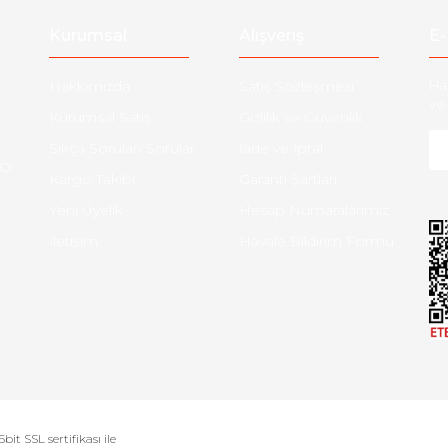
Kurumsal
Alışveriş
E-
Hakkımızda
Satış Sözleşmesi
Ha
ve 
Kurumsal Satış
Gizlilik ve Güvenlik
Sıkça Sorulan Sorular
İade ve İptal
O:
Kargo Takibi
Garanti Şartları
Yeni Üyelik
Hesap Numaralarımız
İletişim
Havale Bildirim Formu
bit SSL sertifikası ile