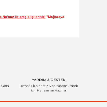
 No'nuz ile araç bilgilerinizi
"Mağazaya
llanarak tarafımıza iletebilirsiniz.
YARDIM & DESTEK
i Satın
Uzman Ekiplerimiz Size Yardım Etmek
için Her zaman Hazırlar