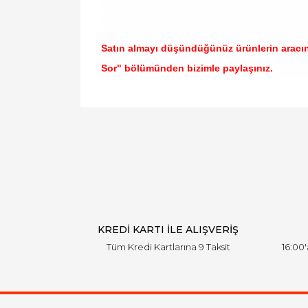
Satın almayı düşündüğünüz ürünlerin aracı
Sor" bölümünden bizimle paylaşınız.
Bu ürünün fiyat bilgisi, resim, ürün açıklamal
Görüş ve önerileriniz için teşekkür ederiz.
Ürün resmi kalitesiz, bozuk veya görüntülen
Ürün açıklamasında eksik bilgiler bulunuyor.
Ürün bilgilerinde hatalar bulunuyor.
Ürün fiyatı diğer sitelerden daha pahalı.
Bu ürüne benzer farklı alternatifler olmalı.
KREDİ KARTI İLE ALIŞVERİŞ
Tüm Kredi Kartlarına 9 Taksit
16:00