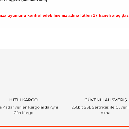
nıza uyumunu kontrol edebilmemiz adına lütfen
17 haneli araç Şase
arında ve diğer konularda yetersiz gördüğünüz noktaları öneri formunu ku
Bu ürüne ilk yorumu siz yapın!
emiyor.
Yorum Yaz
HIZLI KARGO
GÜVENLİ ALIŞVERİŞ
'a Kadar verilen Kargolarda Aynı
256bit SSL Sertifikası ile Güvenl
Gün Kargo
Alma