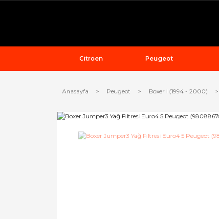
Citroen
Peugeot
Anasayfa
Peugeot
Boxer I (1994 - 2000)