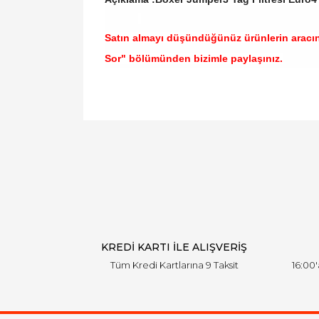
Satın almayı düşündüğünüz ürünlerin aracı
Sor" bölümünden bizimle paylaşınız.
Bu ürünün fiyat bilgisi, resim, ürün açıklamal
Görüş ve önerileriniz için teşekkür ederiz.
Ürün resmi kalitesiz, bozuk veya görüntülen
Ürün açıklamasında eksik bilgiler bulunuyor.
Ürün bilgilerinde hatalar bulunuyor.
Ürün fiyatı diğer sitelerden daha pahalı.
Bu ürüne benzer farklı alternatifler olmalı.
KREDİ KARTI İLE ALIŞVERİŞ
Tüm Kredi Kartlarına 9 Taksit
16:00