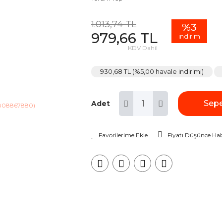
1.013,74 TL
%3
979,66 TL
indirim
KDV Dahil
930,68 TL (%5,00 havale indirimi)
Sepe
Adet
Fiyatı Düşünce Hab