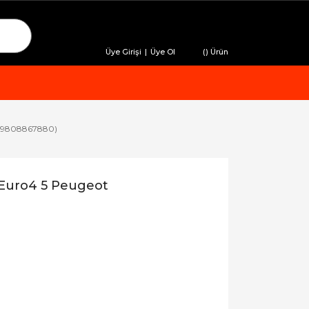
Üye Girişi
|
Üye Ol
(
) Ürün
t (9808867880)
 Euro4 5 Peugeot