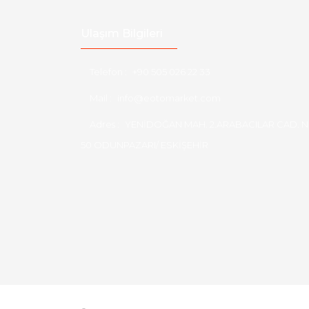
Ulaşım Bilgileri
Telefon :
+90 505 026 22 33
Mail :
info@eotomarket.com
Adres :
YENİDOĞAN MAH. 2.ARABACILAR CAD. N
50 ODUNPAZARI/ ESKİŞEHİR