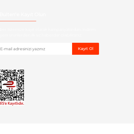
Bülten'e Kayıt Olun
ber listemize kayıt olarak kampanyalardan, indirim
yeni ürünlerden ilk siz haberdar olabilirsiniz.
Kayıt Ol