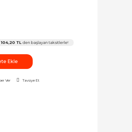
104,20 TL
den başlayan taksitlerle!
te Ekle
er Ver
Tavsiye Et