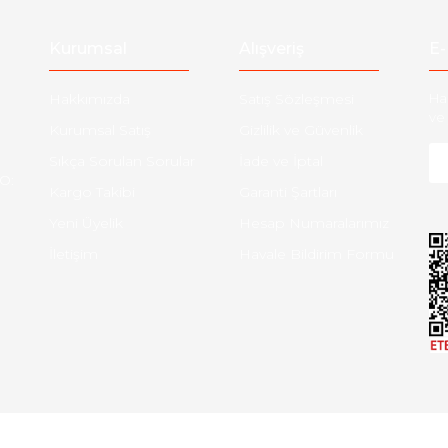
Gönder
Kurumsal
Alışveriş
E-
Hakkımızda
Satış Sözleşmesi
Ha
ve 
Kurumsal Satış
Gizlilik ve Güvenlik
Sıkça Sorulan Sorular
İade ve İptal
O:
Kargo Takibi
Garanti Şartları
Yeni Üyelik
Hesap Numaralarımız
İletişim
Havale Bildirim Formu