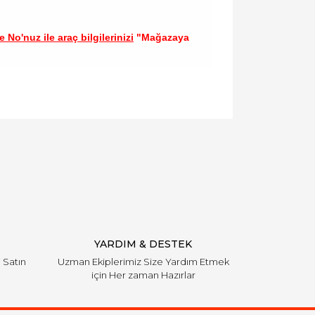
 No'nuz ile araç bilgilerinizi
"Mağazaya
llanarak tarafımıza iletebilirsiniz.
YARDIM & DESTEK
i Satın
Uzman Ekiplerimiz Size Yardım Etmek
için Her zaman Hazırlar