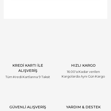
Bu ürünün fiyat bilgisi, resim, ürün açıklamalarında
ve diğer konularda yetersiz gördüğünüz noktaları
Bu ürüne ilk yorumu siz yapın!
öneri formunu kullanarak tarafımıza iletebilirsiniz.
Görüş ve önerileriniz için teşekkür ederiz.
Yorum Yaz
Ürün resmi kalitesiz, bozuk veya görüntülenemiyor.
Ürün açıklamasında eksik bilgiler bulunuyor.
Ürün bilgilerinde hatalar bulunuyor.
Ürün fiyatı diğer sitelerden daha pahalı.
KREDİ KARTI İLE
HIZLI KARGO
Bu ürüne benzer farklı alternatifler olmalı.
ALIŞVERİŞ
16:00'a Kadar verilen
Kargolarda Aynı Gün Kargo
Tüm Kredi Kartlarına 9 Taksit
Gönder
GÜVENLİ ALIŞVERİŞ
YARDIM & DESTEK