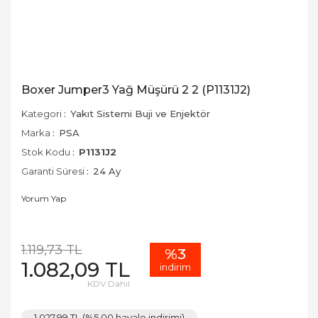
Boxer Jumper3 Yağ Müşürü 2 2 (P1131J2)
Kategori
Yakıt Sistemi Buji ve Enjektör
Marka
PSA
Stok Kodu
P1131J2
Garanti Süresi
24 Ay
Yorum Yap
1.119,73 TL
%3
1.082,09 TL
indirim
KDV Dahil
1.027,99 TL (%5,00 havale indirimi)