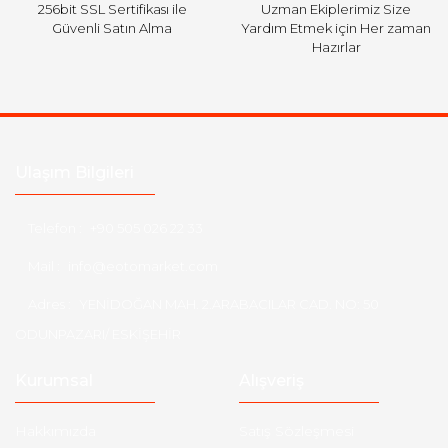
256bit SSL Sertifikası ile
Uzman Ekiplerimiz Size
Güvenli Satın Alma
Yardım Etmek için Her zaman
Hazırlar
Ulaşım Bilgileri
Telefon :
+90 505 026 22 33
Mail :
info@eotomarket.com
Adres :
YENİDOĞAN MAH. 2.ARABACILAR CAD. NO: 50
ODUNPAZARI/ ESKİŞEHİR
Kurumsal
Alışveriş
Hakkımızda
Satış Sözleşmesi