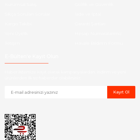
Kurumsal Satış
Gizlilik ve Güvenlik
Sıkça Sorulan Sorular
İade ve İptal
Kargo Takibi
Garanti Şartları
Yeni Üyelik
Hesap Numaralarımız
İletişim
Havale Bildirim Formu
E-Bülten'e Kayıt Olun
Haber listemize kayıt olarak kampanyalardan, indirim ve yeni
ürünlerden ilk siz haberdar olabilirsiniz.
Kayıt Ol