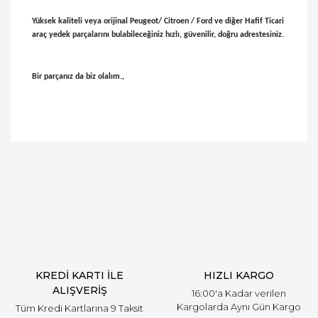
Yüksek kaliteli veya orijinal Peugeot/ Citroen / Ford ve diğer Hafif Ticari
araç yedek parçalarını bulabileceğiniz hızlı, güvenilir, doğru adrestesiniz.
Bir parçanız da biz olalım.,
Bu ürünün fiyat bilgisi, resim, ürün açıklamalarında
ve diğer konularda yetersiz gördüğünüz noktaları
Bu ürüne ilk yorumu siz yapın!
öneri formunu kullanarak tarafımıza iletebilirsiniz.
Görüş ve önerileriniz için teşekkür ederiz.
Yorum Yaz
Ürün resmi kalitesiz, bozuk veya görüntülenemiyor.
Ürün açıklamasında eksik bilgiler bulunuyor.
Ürün bilgilerinde hatalar bulunuyor.
Ürün fiyatı diğer sitelerden daha pahalı.
KREDİ KARTI İLE
HIZLI KARGO
Bu ürüne benzer farklı alternatifler olmalı.
ALIŞVERİŞ
16:00'a Kadar verilen
Kargolarda Aynı Gün Kargo
Tüm Kredi Kartlarına 9 Taksit