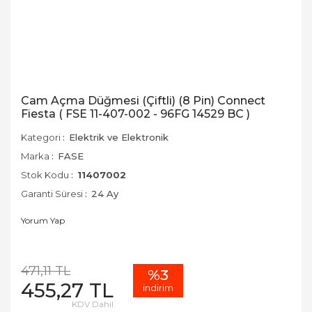
Cam Açma Düğmesi (Çiftli) (8 Pin) Connect
Fiesta ( FSE 11-407-002 - 96FG 14529 BC )
Kategori
Elektrik ve Elektronik
Marka
FASE
Stok Kodu
11407002
Garanti Süresi
24 Ay
Yorum Yap
471,11 TL
%3
455,27 TL
indirim
KDV Dahil