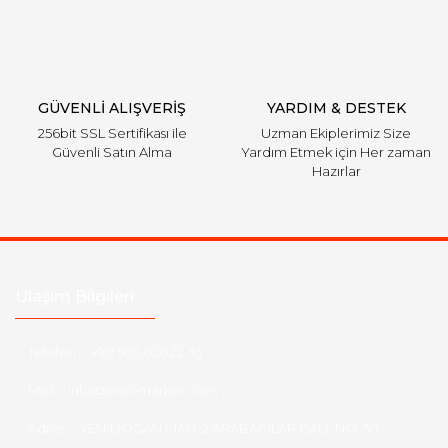
Gönder
GÜVENLİ ALIŞVERİŞ
YARDIM & DESTEK
256bit SSL Sertifikası ile
Uzman Ekiplerimiz Size
Güvenli Satın Alma
Yardım Etmek için Her zaman
Hazırlar
Ulaşım Bilgileri
Telefon :
+90 505 026 22 33
Mail :
info@eotomarket.com
Adres :
YENİDOĞAN MAH. 2.ARABACILAR CAD. NO: 50