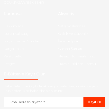
ODUNPAZARI/ ESKİŞEHİR
Kurumsal
Alışveriş
Hakkımızda
Satış Sözleşmesi
Kurumsal Satış
Gizlilik ve Güvenlik
Sıkça Sorulan Sorular
İade ve İptal
Kargo Takibi
Garanti Şartları
Yeni Üyelik
Hesap Numaralarımız
İletişim
Havale Bildirim Formu
E-Bülten'e Kayıt Olun
Haber listemize kayıt olarak kampanyalardan, indirim ve yeni
ürünlerden ilk siz haberdar olabilirsiniz.
Kayıt Ol