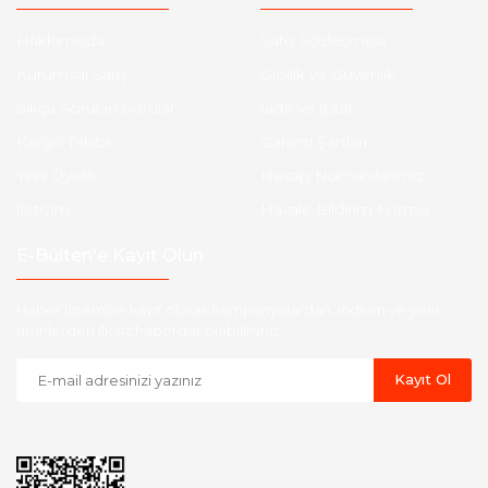
Hakkımızda
Satış Sözleşmesi
Kurumsal Satış
Gizlilik ve Güvenlik
Sıkça Sorulan Sorular
İade ve İptal
Kargo Takibi
Garanti Şartları
Yeni Üyelik
Hesap Numaralarımız
İletişim
Havale Bildirim Formu
E-Bülten'e Kayıt Olun
Haber listemize kayıt olarak kampanyalardan, indirim ve yeni
ürünlerden ilk siz haberdar olabilirsiniz.
Kayıt Ol