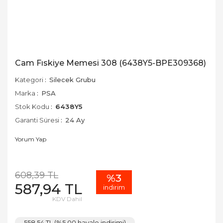
Cam Fıskiye Memesi 308 (6438Y5-BPE309368)
Kategori
Silecek Grubu
Marka
PSA
Stok Kodu
6438Y5
Garanti Süresi
24 Ay
Yorum Yap
608,39 TL
%3
587,94 TL
indirim
KDV Dahil
558,54 TL (%5,00 havale indirimi)