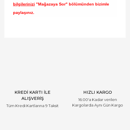
bilgilerinizi
"Mağazaya Sor" bölümünden bizimle
paylaşınız.
Bu ürünün fiyat bilgisi, resim, ürün açıklamalarında
ve diğer konularda yetersiz gördüğünüz noktaları
Bu ürüne ilk yorumu siz yapın!
öneri formunu kullanarak tarafımıza iletebilirsiniz.
Görüş ve önerileriniz için teşekkür ederiz.
Yorum Yaz
Ürün resmi kalitesiz, bozuk veya görüntülenemiyor.
Ürün açıklamasında eksik bilgiler bulunuyor.
Ürün bilgilerinde hatalar bulunuyor.
Ürün fiyatı diğer sitelerden daha pahalı.
KREDİ KARTI İLE
HIZLI KARGO
Bu ürüne benzer farklı alternatifler olmalı.
ALIŞVERİŞ
16:00'a Kadar verilen
Kargolarda Aynı Gün Kargo
Tüm Kredi Kartlarına 9 Taksit