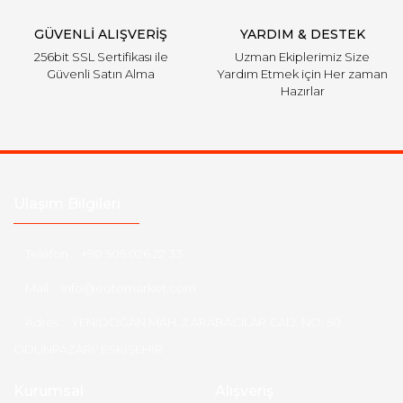
Gönder
GÜVENLİ ALIŞVERİŞ
YARDIM & DESTEK
256bit SSL Sertifikası ile
Uzman Ekiplerimiz Size
Güvenli Satın Alma
Yardım Etmek için Her zaman
Hazırlar
Ulaşım Bilgileri
Telefon :
+90 505 026 22 33
Mail :
info@eotomarket.com
Adres :
YENİDOĞAN MAH. 2.ARABACILAR CAD. NO: 50
ODUNPAZARI/ ESKİŞEHİR
Kurumsal
Alışveriş