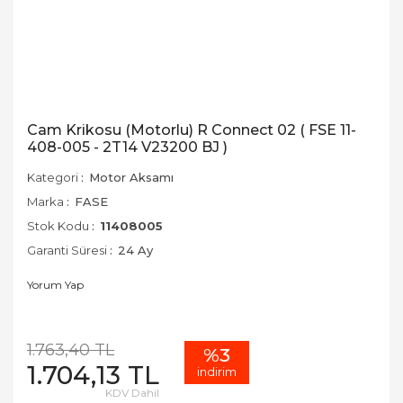
Cam Krikosu (Motorlu) R Connect 02 ( FSE 11-
408-005 - 2T14 V23200 BJ )
Kategori
Motor Aksamı
Marka
FASE
Stok Kodu
11408005
Garanti Süresi
24 Ay
Yorum Yap
1.763,40 TL
%3
1.704,13 TL
indirim
KDV Dahil