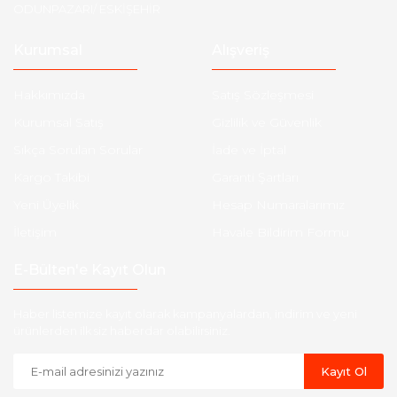
ODUNPAZARI/ ESKİŞEHİR
Kurumsal
Alışveriş
Hakkımızda
Satış Sözleşmesi
Kurumsal Satış
Gizlilik ve Güvenlik
Sıkça Sorulan Sorular
İade ve İptal
Kargo Takibi
Garanti Şartları
Yeni Üyelik
Hesap Numaralarımız
İletişim
Havale Bildirim Formu
E-Bülten'e Kayıt Olun
Haber listemize kayıt olarak kampanyalardan, indirim ve yeni
ürünlerden ilk siz haberdar olabilirsiniz.
Kayıt Ol