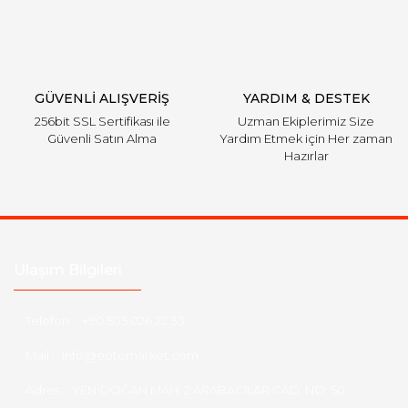
Gönder
GÜVENLİ ALIŞVERİŞ
YARDIM & DESTEK
256bit SSL Sertifikası ile
Uzman Ekiplerimiz Size
Güvenli Satın Alma
Yardım Etmek için Her zaman
Hazırlar
Ulaşım Bilgileri
Telefon :
+90 505 026 22 33
Mail :
info@eotomarket.com
Adres :
YENİDOĞAN MAH. 2.ARABACILAR CAD. NO: 50