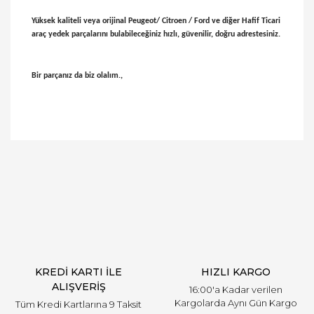
Yüksek kaliteli veya orijinal Peugeot/ Citroen / Ford ve diğer Hafif Ticari
araç yedek parçalarını bulabileceğiniz hızlı, güvenilir, doğru adrestesiniz.
Bir parçanız da biz olalım.,
Bu ürünün fiyat bilgisi, resim, ürün açıklamalarında
ve diğer konularda yetersiz gördüğünüz noktaları
Bu ürüne ilk yorumu siz yapın!
öneri formunu kullanarak tarafımıza iletebilirsiniz.
Görüş ve önerileriniz için teşekkür ederiz.
Yorum Yaz
Ürün resmi kalitesiz, bozuk veya görüntülenemiyor.
Ürün açıklamasında eksik bilgiler bulunuyor.
Ürün bilgilerinde hatalar bulunuyor.
Ürün fiyatı diğer sitelerden daha pahalı.
KREDİ KARTI İLE
HIZLI KARGO
Bu ürüne benzer farklı alternatifler olmalı.
ALIŞVERİŞ
16:00'a Kadar verilen
Kargolarda Aynı Gün Kargo
Tüm Kredi Kartlarına 9 Taksit