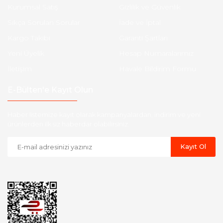
Kurumsal Satış
Gizlilik ve Güvenlik
Sıkça Sorulan Sorular
İade ve İptal
Kargo Takibi
Garanti Şartları
Yeni Üyelik
Hesap Numaralarımız
İletişim
Havale Bildirim Formu
E-Bülten'e Kayıt Olun
Haber listemize kayıt olarak kampanyalardan, indirim ve yeni
ürünlerden ilk siz haberdar olabilirsiniz.
Kayıt Ol