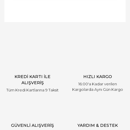
Bu ürünün fiyat bilgisi, resim, ürün açıklamalarında
ve diğer konularda yetersiz gördüğünüz noktaları
Bu ürüne ilk yorumu siz yapın!
öneri formunu kullanarak tarafımıza iletebilirsiniz.
Görüş ve önerileriniz için teşekkür ederiz.
Yorum Yaz
Ürün resmi kalitesiz, bozuk veya görüntülenemiyor.
Ürün açıklamasında eksik bilgiler bulunuyor.
Ürün bilgilerinde hatalar bulunuyor.
Ürün fiyatı diğer sitelerden daha pahalı.
KREDİ KARTI İLE
HIZLI KARGO
Bu ürüne benzer farklı alternatifler olmalı.
ALIŞVERİŞ
16:00'a Kadar verilen
Kargolarda Aynı Gün Kargo
Tüm Kredi Kartlarına 9 Taksit
Gönder
GÜVENLİ ALIŞVERİŞ
YARDIM & DESTEK