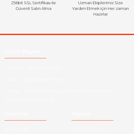
256bit SSL Sertifikası ile
Uzman Ekiplerimiz Size
Güvenli Satın Alma
Yardım Etmek için Her zaman
Hazırlar
Ulaşım Bilgileri
Telefon :
+90 505 026 22 33
Mail :
info@eotomarket.com
Adres :
YENİDOĞAN MAH. 2.ARABACILAR CAD. NO: 50
ODUNPAZARI/ ESKİŞEHİR
Kurumsal
Alışveriş
Hakkımızda
Satış Sözleşmesi