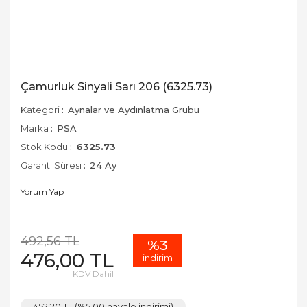
Çamurluk Sinyali Sarı 206 (6325.73)
Kategori
Aynalar ve Aydınlatma Grubu
Marka
PSA
Stok Kodu
6325.73
Garanti Süresi
24 Ay
Yorum Yap
492,56 TL
%3
476,00 TL
indirim
KDV Dahil
452,20 TL (%5,00 havale indirimi)