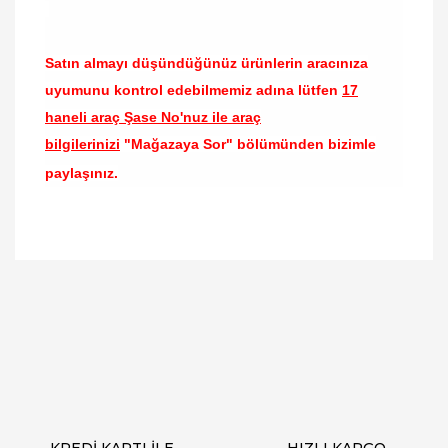
Satın almayı düşündüğünüz ürünlerin aracınıza
uyumunu kontrol edebilmemiz adına lütfen
17
haneli araç Şase No'nuz ile araç
bilgilerinizi
"Mağazaya Sor" bölümünden bizimle
paylaşınız.
Bu ürünün fiyat bilgisi, resim, ürün açıklamalarında
ve diğer konularda yetersiz gördüğünüz noktaları
Bu ürüne ilk yorumu siz yapın!
öneri formunu kullanarak tarafımıza iletebilirsiniz.
Görüş ve önerileriniz için teşekkür ederiz.
Yorum Yaz
Ürün resmi kalitesiz, bozuk veya görüntülenemiyor.
Ürün açıklamasında eksik bilgiler bulunuyor.
Ürün bilgilerinde hatalar bulunuyor.
Ürün fiyatı diğer sitelerden daha pahalı.
KREDİ KARTI İLE
HIZLI KARGO
Bu ürüne benzer farklı alternatifler olmalı.