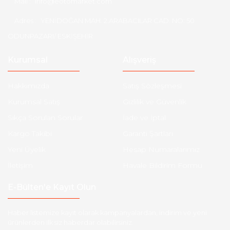
Mail :
info@eotomarket.com
Adres :
YENİDOĞAN MAH. 2.ARABACILAR CAD. NO: 50
ODUNPAZARI/ ESKİŞEHİR
Kurumsal
Alışveriş
Hakkımızda
Satış Sözleşmesi
Kurumsal Satış
Gizlilik ve Güvenlik
Sıkça Sorulan Sorular
İade ve İptal
Kargo Takibi
Garanti Şartları
Yeni Üyelik
Hesap Numaralarımız
İletişim
Havale Bildirim Formu
E-Bülten'e Kayıt Olun
Haber listemize kayıt olarak kampanyalardan, indirim ve yeni
ürünlerden ilk siz haberdar olabilirsiniz.