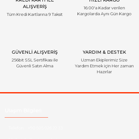
ALIŞVERİŞ
16:00'a Kadar verilen
Kargolarda Aynı Gün Kargo
Tüm Kredi Kartlarına 9 Taksit
Gönder
GÜVENLİ ALIŞVERİŞ
YARDIM & DESTEK
256bit SSL Sertifikası ile
Uzman Ekiplerimiz Size
Güvenli Satın Alma
Yardım Etmek için Her zaman
Hazırlar
Ulaşım Bilgileri
Telefon :
+90 505 026 22 33