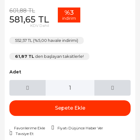
601,88 TL
%3
581,65 TL
indirim
KDV Dahil
552,57 TL (%5,00 havale indirimi)
61,87 TL
den başlayan taksitlerle!
Adet
Sepete Ekle
Fiyatı Düşünce Haber Ver
Tavsiye Et