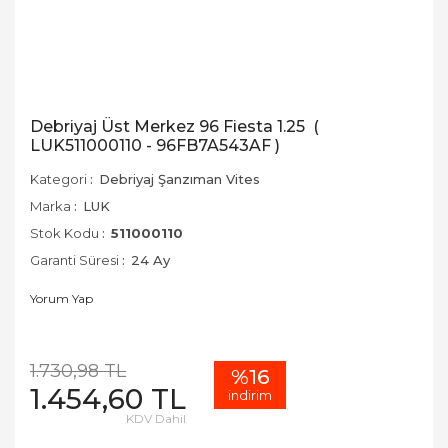
Debriyaj Üst Merkez 96 Fiesta 1.25 (
LUK511000110 - 96FB7A543AF )
Kategori
Debriyaj Şanzıman Vites
Marka
LUK
Stok Kodu
511000110
Garanti Süresi
24 Ay
Yorum Yap
1.730,98 TL
%16
1.454,60 TL
indirim
KDV Dahil