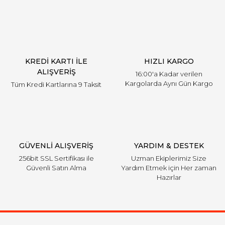
Ürün resmi kalitesiz, bozuk veya görüntülenemiyor.
Ürün açıklamasında eksik bilgiler bulunuyor.
Ürün bilgilerinde hatalar bulunuyor.
Ürün fiyatı diğer sitelerden daha pahalı.
KREDİ KARTI İLE
HIZLI KARGO
Bu ürüne benzer farklı alternatifler olmalı.
ALIŞVERİŞ
16:00'a Kadar verilen
Kargolarda Aynı Gün Kargo
Tüm Kredi Kartlarına 9 Taksit
Gönder
GÜVENLİ ALIŞVERİŞ
YARDIM & DESTEK
256bit SSL Sertifikası ile
Uzman Ekiplerimiz Size
Güvenli Satın Alma
Yardım Etmek için Her zaman
Hazırlar