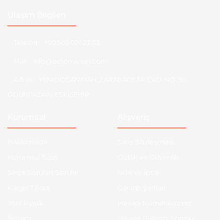
Ulaşım Bilgileri
Telefon :
+90 505 026 22 33
Mail :
info@eotomarket.com
Adres :
YENİDOĞAN MAH. 2.ARABACILAR CAD. NO: 50
ODUNPAZARI/ ESKİŞEHİR
Kurumsal
Alışveriş
Hakkımızda
Satış Sözleşmesi
Kurumsal Satış
Gizlilik ve Güvenlik
Sıkça Sorulan Sorular
İade ve İptal
Kargo Takibi
Garanti Şartları
Yeni Üyelik
Hesap Numaralarımız
İletişim
Havale Bildirim Formu