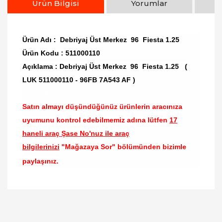
Ürün Bilgisi
Yorumlar
Ürün Adı : Debriyaj Üst Merkez 96 Fiesta 1.25
Ürün Kodu : 511000110
Açıklama : Debriyaj Üst Merkez 96 Fiesta 1.25 (
LUK 511000110 - 96FB 7A543 AF )
Satın almayı düşündüğünüz ürünlerin aracınıza
uyumunu kontrol edebilmemiz adına lütfen
17
haneli araç Şase No'nuz ile araç
bilgilerinizi
"Mağazaya Sor" bölümünden bizimle
paylaşınız.
Bu ürünün fiyat bilgisi, resim, ürün açıklamalarında
ve diğer konularda yetersiz gördüğünüz noktaları
Bu ürüne ilk yorumu siz yapın!
öneri formunu kullanarak tarafımıza iletebilirsiniz.
Görüş ve önerileriniz için teşekkür ederiz.
Yorum Yaz