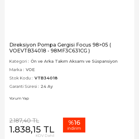
Direksiyon Pompa Gergisi Focus 98>05 (
VOEVTB34018 - 98MF3C631CG )
Kategori
Ön ve Arka Takım Aksamı ve Süspansiyon
Marka
VOE
Stok Kodu
VTB34018
Garanti Süresi
24 Ay
Yorum Yap
2.187,40 TL
%16
1.838,15 TL
indirim
KDV Dahil