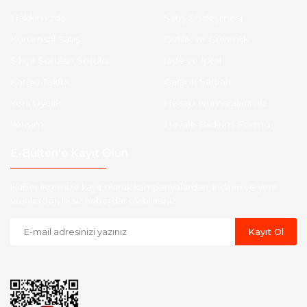
Hakkımızda
Satış Sözleşmesi
Kurumsal Satış
Gizlilik ve Güvenlik
Sıkça Sorulan Sorular
İade ve İptal
Kargo Takibi
Garanti Şartları
Yeni Üyelik
Hesap Numaralarımız
İletişim
Havale Bildirim Formu
E-Bülten'e Kayıt Olun
Haber listemize kayıt olarak kampanyalardan, indirim ve yeni
ürünlerden ilk siz haberdar olabilirsiniz.
Kayıt Ol