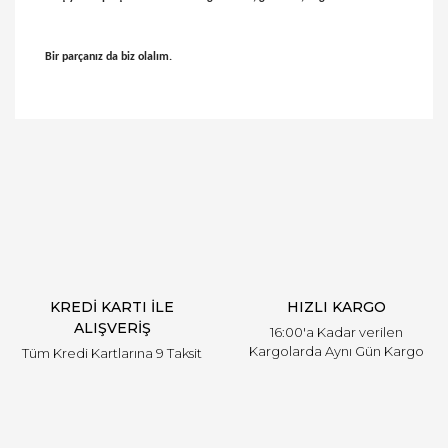
Bir parçanız da biz olalım.
Bu ürünün fiyat bilgisi, resim, ürün açıklamalarında
ve diğer konularda yetersiz gördüğünüz noktaları
Bu ürüne ilk yorumu siz yapın!
öneri formunu kullanarak tarafımıza iletebilirsiniz.
Görüş ve önerileriniz için teşekkür ederiz.
Yorum Yaz
Ürün resmi kalitesiz, bozuk veya görüntülenemiyor.
Ürün açıklamasında eksik bilgiler bulunuyor.
Ürün bilgilerinde hatalar bulunuyor.
Ürün fiyatı diğer sitelerden daha pahalı.
KREDİ KARTI İLE
HIZLI KARGO
Bu ürüne benzer farklı alternatifler olmalı.
ALIŞVERİŞ
16:00'a Kadar verilen
Kargolarda Aynı Gün Kargo
Tüm Kredi Kartlarına 9 Taksit
Gönder