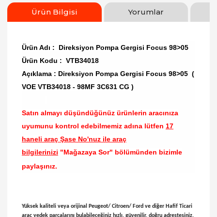
Ürün Bilgisi
Yorumlar
Ürün Adı : Direksiyon Pompa Gergisi Focus 98>05
Ürün Kodu : VTB34018
Açıklama : Direksiyon Pompa Gergisi Focus 98>05 (
VOE VTB34018 - 98MF 3C631 CG )
Satın almayı düşündüğünüz ürünlerin aracınıza
uyumunu kontrol edebilmemiz adına lütfen
17
haneli araç Şase No'nuz ile araç
bilgilerinizi
"Mağazaya Sor" bölümünden bizimle
paylaşınız.
Yüksek kaliteli veya orijinal Peugeot/ Citroen/ Ford ve diğer Hafif Ticari
araç yedek parçalarını bulabileceğiniz hızlı, güvenilir, doğru adrestesiniz.