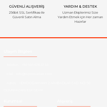
GÜVENLİ ALIŞVERİŞ
YARDIM & DESTEK
256bit SSL Sertifikası ile
Uzman Ekiplerimiz Size
Güvenli Satın Alma
Yardım Etmek için Her zaman
Hazırlar
Ulaşım Bilgileri
Telefon :
+90 505 026 22 33
Mail :
info@eotomarket.com
Adres :
YENİDOĞAN MAH. 2.ARABACILAR CAD. NO: 50
ODUNPAZARI/ ESKİŞEHİR
Kurumsal
Alışveriş