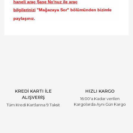
haneli araç Şase No'nuz ile araç
bilgilerinizi
"Mağazaya Sor" bölümünden bizimle
paylaşınız.
Bu ürünün fiyat bilgisi, resim, ürün açıklamalarında
ve diğer konularda yetersiz gördüğünüz noktaları
Bu ürüne ilk yorumu siz yapın!
öneri formunu kullanarak tarafımıza iletebilirsiniz.
Görüş ve önerileriniz için teşekkür ederiz.
Yorum Yaz
Ürün resmi kalitesiz, bozuk veya görüntülenemiyor.
Ürün açıklamasında eksik bilgiler bulunuyor.
Ürün bilgilerinde hatalar bulunuyor.
Ürün fiyatı diğer sitelerden daha pahalı.
KREDİ KARTI İLE
HIZLI KARGO
Bu ürüne benzer farklı alternatifler olmalı.
ALIŞVERİŞ
16:00'a Kadar verilen
Kargolarda Aynı Gün Kargo
Tüm Kredi Kartlarına 9 Taksit
Gönder