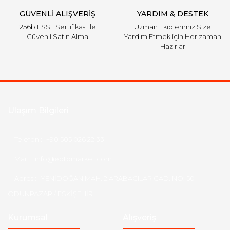
GÜVENLİ ALIŞVERİŞ
YARDIM & DESTEK
256bit SSL Sertifikası ile
Uzman Ekiplerimiz Size
Güvenli Satın Alma
Yardım Etmek için Her zaman
Hazırlar
Ulaşım Bilgileri
Telefon :
+90 505 026 22 33
Mail :
info@eotomarket.com
Adres :
YENİDOĞAN MAH. 2.ARABACILAR CAD. NO: 50
ODUNPAZARI/ ESKİŞEHİR
Kurumsal
Alışveriş