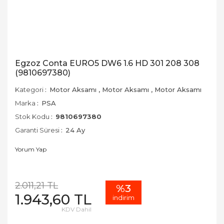
Egzoz Conta EURO5 DW6 1.6 HD 301 208 308
(9810697380)
Kategori
Motor Aksamı
,
Motor Aksamı
,
Motor Aksamı
Marka
PSA
Stok Kodu
9810697380
Garanti Süresi
24 Ay
Yorum Yap
2.011,21 TL
%3
1.943,60 TL
indirim
KDV Dahil