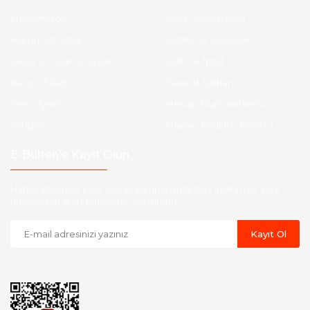
Hakkımızda
Satış Sözleşmesi
Kurumsal Satış
Gizlilik ve Güvenlik
Sıkça Sorulan Sorular
İade ve İptal
Kargo Takibi
Garanti Şartları
Yeni Üyelik
Hesap Numaralarımız
İletişim
Havale Bildirim Formu
E-Bülten'e Kayıt Olun
Haber listemize kayıt olarak kampanyalardan, indirim ve yeni
ürünlerden ilk siz haberdar olabilirsiniz.
Kayıt Ol