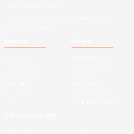
Mail :
info@eotomarket.com
Adres :
YENİDOĞAN MAH. 2.ARABACILAR CAD. NO: 50
ODUNPAZARI/ ESKİŞEHİR
Kurumsal
Alışveriş
Hakkımızda
Satış Sözleşmesi
Kurumsal Satış
Gizlilik ve Güvenlik
Sıkça Sorulan Sorular
İade ve İptal
Kargo Takibi
Garanti Şartları
Yeni Üyelik
Hesap Numaralarımız
İletişim
Havale Bildirim Formu
E-Bülten'e Kayıt Olun
Haber listemize kayıt olarak kampanyalardan, indirim ve yeni