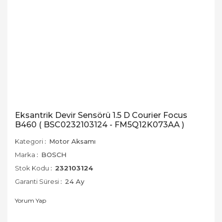
Eksantrik Devir Sensörü 1.5 D Courier Focus
B460 ( BSC0232103124 - FM5Q12K073AA )
Kategori
Motor Aksamı
Marka
BOSCH
Stok Kodu
232103124
Garanti Süresi
24 Ay
Yorum Yap