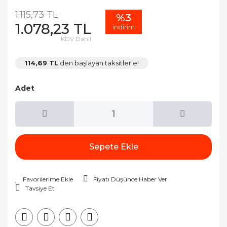
1.115,73 TL
%3
1.078,23 TL
indirim
KDV Dahil
114,69 TL
den başlayan taksitlerle!
Adet
Sepete Ekle
Fiyatı Düşünce Haber Ver
Tavsiye Et