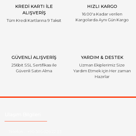
KREDİ KARTI İLE
HIZLI KARGO
Bu ürüne benzer farklı alternatifler olmalı.
ALIŞVERİŞ
16:00'a Kadar verilen
Kargolarda Aynı Gün Kargo
Tüm Kredi Kartlarına 9 Taksit
Gönder
GÜVENLİ ALIŞVERİŞ
YARDIM & DESTEK
256bit SSL Sertifikası ile
Uzman Ekiplerimiz Size
Güvenli Satın Alma
Yardım Etmek için Her zaman
Hazırlar
Ulaşım Bilgileri
Telefon :
+90 505 026 22 33