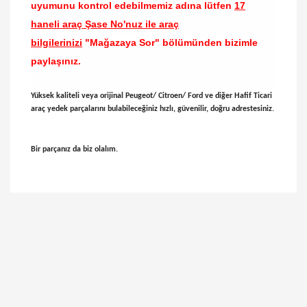
uyumunu kontrol edebilmemiz adına lütfen
17
haneli araç Şase No'nuz ile araç
bilgilerinizi
"Mağazaya Sor" bölümünden bizimle
paylaşınız.
Yüksek kaliteli veya orijinal Peugeot/ Citroen/ Ford ve diğer Hafif Ticari
araç yedek parçalarını bulabileceğiniz hızlı, güvenilir, doğru adrestesiniz.
Bir parçanız da biz olalım.
Bu ürünün fiyat bilgisi, resim, ürün açıklamalarında
ve diğer konularda yetersiz gördüğünüz noktaları
Bu ürüne ilk yorumu siz yapın!
öneri formunu kullanarak tarafımıza iletebilirsiniz.
Görüş ve önerileriniz için teşekkür ederiz.
Yorum Yaz
Ürün resmi kalitesiz, bozuk veya görüntülenemiyor.
Ürün açıklamasında eksik bilgiler bulunuyor.
Ürün bilgilerinde hatalar bulunuyor.
Ürün fiyatı diğer sitelerden daha pahalı.