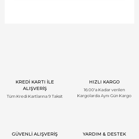
Bu ürünün fiyat bilgisi, resim, ürün açıklamalarında
ve diğer konularda yetersiz gördüğünüz noktaları
Bu ürüne ilk yorumu siz yapın!
öneri formunu kullanarak tarafımıza iletebilirsiniz.
Görüş ve önerileriniz için teşekkür ederiz.
Yorum Yaz
Ürün resmi kalitesiz, bozuk veya görüntülenemiyor.
Ürün açıklamasında eksik bilgiler bulunuyor.
Ürün bilgilerinde hatalar bulunuyor.
Ürün fiyatı diğer sitelerden daha pahalı.
KREDİ KARTI İLE
HIZLI KARGO
Bu ürüne benzer farklı alternatifler olmalı.
ALIŞVERİŞ
16:00'a Kadar verilen
Kargolarda Aynı Gün Kargo
Tüm Kredi Kartlarına 9 Taksit
Gönder
GÜVENLİ ALIŞVERİŞ
YARDIM & DESTEK