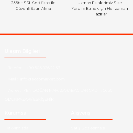
256bit SSL Sertifikası ile
Uzman Ekiplerimiz Size
Güvenli Satın Alma
Yardım Etmek için Her zaman
Hazırlar
Ulaşım Bilgileri
Telefon :
+90 505 026 22 33
Mail :
info@eotomarket.com
Adres :
YENİDOĞAN MAH. 2.ARABACILAR CAD. NO: 50
ODUNPAZARI/ ESKİŞEHİR
Kurumsal
Alışveriş
Hakkımızda
Satış Sözleşmesi