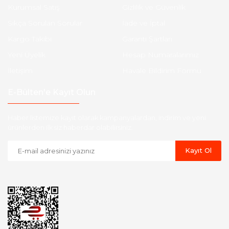
Kurumsal Satış
Gizlilik ve Güvenlik
Sıkça Sorulan Sorular
İade ve İptal
Kargo Takibi
Garanti Şartları
Yeni Üyelik
Hesap Numaralarımız
İletişim
Havale Bildirim Formu
E-Bülten'e Kayıt Olun
Haber listemize kayıt olarak kampanyalardan, indirim ve yeni
ürünlerden ilk siz haberdar olabilirsiniz.
Kayıt Ol