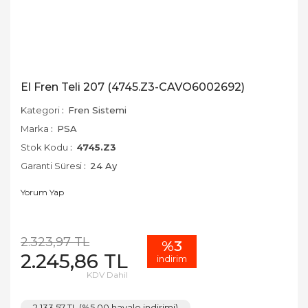
El Fren Teli 207 (4745.Z3-CAVO6002692)
Kategori
Fren Sistemi
Marka
PSA
Stok Kodu
4745.Z3
Garanti Süresi
24 Ay
Yorum Yap
2.323,97 TL
%3
2.245,86 TL
indirim
KDV Dahil
2.133,57 TL (%5,00 havale indirimi)