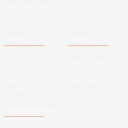
Mail :
info@eotomarket.com
Adres :
YENİDOĞAN MAH. 2.ARABACILAR CAD. NO: 50
ODUNPAZARI/ ESKİŞEHİR
Kurumsal
Alışveriş
Hakkımızda
Satış Sözleşmesi
Kurumsal Satış
Gizlilik ve Güvenlik
Sıkça Sorulan Sorular
İade ve İptal
Kargo Takibi
Garanti Şartları
Yeni Üyelik
Hesap Numaralarımız
İletişim
Havale Bildirim Formu
E-Bülten'e Kayıt Olun
Haber listemize kayıt olarak kampanyalardan, indirim ve yeni