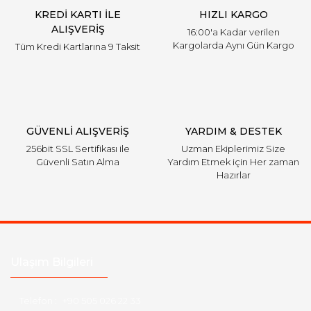
KREDİ KARTI İLE
HIZLI KARGO
Bu ürüne benzer farklı alternatifler olmalı.
ALIŞVERİŞ
16:00'a Kadar verilen
Kargolarda Aynı Gün Kargo
Tüm Kredi Kartlarına 9 Taksit
Gönder
GÜVENLİ ALIŞVERİŞ
YARDIM & DESTEK
256bit SSL Sertifikası ile
Uzman Ekiplerimiz Size
Güvenli Satın Alma
Yardım Etmek için Her zaman
Hazırlar
Ulaşım Bilgileri
Telefon :
+90 505 026 22 33