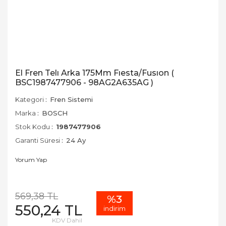
El Fren Telı Arka 175Mm Fıesta/Fusıon (
BSC1987477906 - 98AG2A635AG )
Kategori
Fren Sistemi
Marka
BOSCH
Stok Kodu
1987477906
Garanti Süresi
24 Ay
Yorum Yap
569,38 TL
%3
550,24 TL
indirim
KDV Dahil