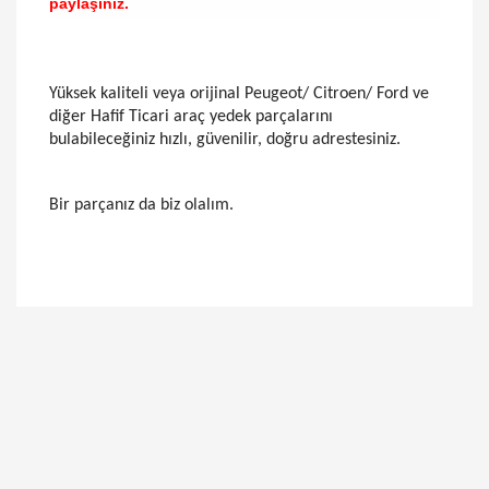
paylaşınız.
Yüksek kaliteli veya orijinal Peugeot/ Citroen/ Ford ve
diğer Hafif Ticari araç yedek parçalarını
bulabileceğiniz hızlı, güvenilir, doğru adrestesiniz.
Bir parçanız da biz olalım.
Bu ürünün fiyat bilgisi, resim, ürün açıklamalarında
ve diğer konularda yetersiz gördüğünüz noktaları
Bu ürüne ilk yorumu siz yapın!
öneri formunu kullanarak tarafımıza iletebilirsiniz.
Görüş ve önerileriniz için teşekkür ederiz.
Yorum Yaz
Ürün resmi kalitesiz, bozuk veya görüntülenemiyor.
Ürün açıklamasında eksik bilgiler bulunuyor.
Ürün bilgilerinde hatalar bulunuyor.
Ürün fiyatı diğer sitelerden daha pahalı.