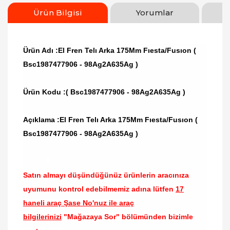
Ürün Bilgisi
Yorumlar
Ürün Adı :El Fren Telı Arka 175Mm Fıesta/Fusıon (
Bsc1987477906 - 98Ag2A635Ag )
Ürün Kodu :
( Bsc1987477906 - 98Ag2A635Ag )
Açıklama :El Fren Telı Arka 175Mm Fıesta/Fusıon (
Bsc1987477906 - 98Ag2A635Ag )
Satın almayı düşündüğünüz ürünlerin aracınıza
uyumunu kontrol edebilmemiz adına lütfen
17
haneli araç Şase No'nuz ile araç
bilgilerinizi
"Mağazaya Sor" bölümünden bizimle