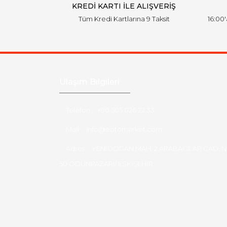
KREDİ KARTI İLE ALIŞVERİŞ
Tüm Kredi Kartlarına 9 Taksit
16:00
Ulaşım Bilgileri
Telefon :
+90 505 026 22 33
Mail :
info@eotomarket.com
Adres :
YENİDOĞAN MAH. 2.ARABACILAR CAD. N
50 ODUNPAZARI/ ESKİŞEHİR