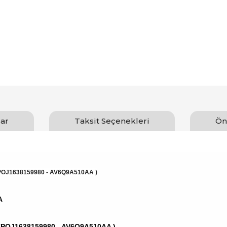
ar
Taksit Seçenekleri
Ön
POJ1638159980 - AV6Q9A510AA )
A
er (POJ1638159980 - AV6Q9A510AA )