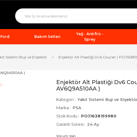
Yağ - Antifriz -
Ford
Bakım Setleri
Sprey
kıt Sistemi Buji ve Enjektör
Enjektör Alt Plastiği Dv6 Courier ( POJ163
Enjektör Alt Plastiği Dv6 Co
AV6Q9A510AA )
Kategori
Yakıt Sistemi Buji ve Enjektö
Marka
PSA
Stok Kodu
POJ1638159980
Garanti Süresi
24 Ay
Yorum Yap