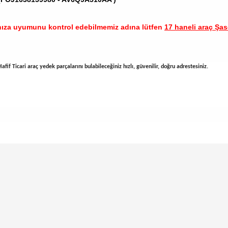
nıza uyumunu kontrol edebilmemiz adına lütfen
17 haneli araç Şase
fif Ticari araç yedek parçalarını bulabileceğiniz hızlı, güvenilir, doğru adrestesiniz.
arında ve diğer konularda yetersiz gördüğünüz noktaları öneri formunu ku
Bu ürüne ilk yorumu siz yapın!
emiyor.
Yorum Yaz