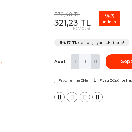
332,40 TL
%3
321,23 TL
indirim
KDV Dahil
34,17 TL
den başlayan taksitlerle!
Sepe
Adet
Fiyatı Düşünce Hab