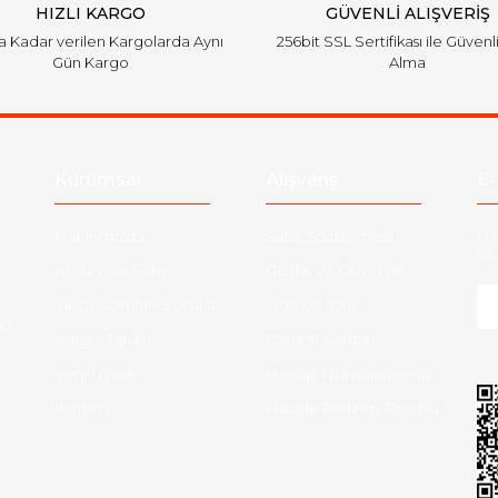
HIZLI KARGO
GÜVENLİ ALIŞVERİŞ
'a Kadar verilen Kargolarda Aynı
256bit SSL Sertifikası ile Güvenl
Gün Kargo
Alma
Gönder
Kurumsal
Alışveriş
E-
Hakkımızda
Satış Sözleşmesi
Ha
ve 
Kurumsal Satış
Gizlilik ve Güvenlik
Sıkça Sorulan Sorular
İade ve İptal
O:
Kargo Takibi
Garanti Şartları
Yeni Üyelik
Hesap Numaralarımız
İletişim
Havale Bildirim Formu