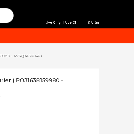
Üye Girişi
|
Üye Ol
(
) Ürün
8159980 - AV6Q9A510AA )
urier ( POJ1638159980 -
r