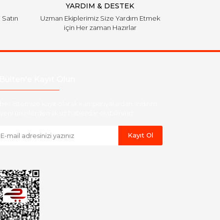
YARDIM & DESTEK
i Satın
Uzman Ekiplerimiz Size Yardım Etmek
için Her zaman Hazırlar
Bülten'e Kayıt Olun
ber listemize kayıt olarak kampanyalardan, indirim
yeni ürünlerden ilk siz haberdar olabilirsiniz.
Kayıt Ol