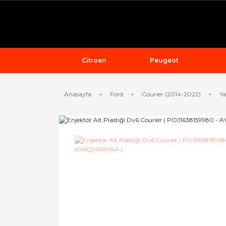
Citroen
Peugeot
Anasayfa
Ford
Courier (2014-2022)
Ya