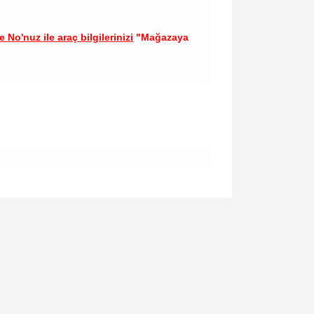
 No'nuz ile araç bilgilerinizi
"Mağazaya
llanarak tarafımıza iletebilirsiniz.