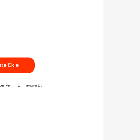
te Ekle
er Ver
Tavsiye Et