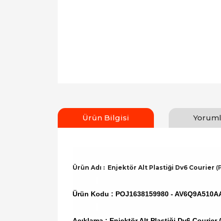
Ürün Bilgisi
Yoruml
Ürün Adı : Enjektör Alt Plastiği Dv6 Courier
(
Ürün Kodu :
POJ1638159980 - AV6Q9A510A
Açıklama : Enjektör Alt Plastiği Dv6 Couri