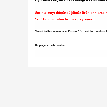
Satın almayı düşündüğünüz ürünlerin aracı
Sor" bölümünden bizimle paylaşınız.
Yüksek kaliteli veya orijinal Peugeot/ Citroen/ Ford ve diğer Ha
Bir parçanız da biz olalım.
Bu ürünün fiyat bilgisi, resim, ürün açıklamal
Görüş ve önerileriniz için teşekkür ederiz.
Ürün resmi kalitesiz, bozuk veya görüntülen
Ürün açıklamasında eksik bilgiler bulunuyor.
Ürün bilgilerinde hatalar bulunuyor.
Ürün fiyatı diğer sitelerden daha pahalı.
Bu ürüne benzer farklı alternatifler olmalı.