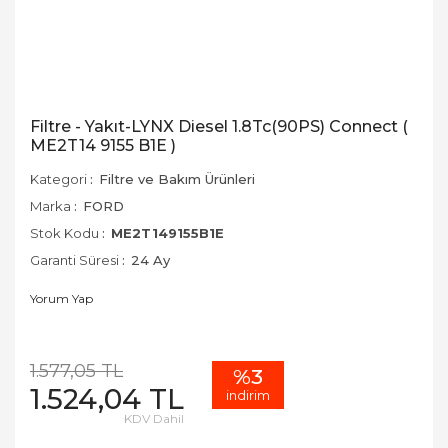
Filtre - Yakıt-LYNX Diesel 1.8Tc(90PS) Connect (
ME2T14 9155 B1E )
Kategori
Filtre ve Bakım Ürünleri
Marka
FORD
Stok Kodu
ME2T149155B1E
Garanti Süresi
24 Ay
Yorum Yap
1.577,05 TL
%3
1.524,04 TL
indirim
KDV Dahil