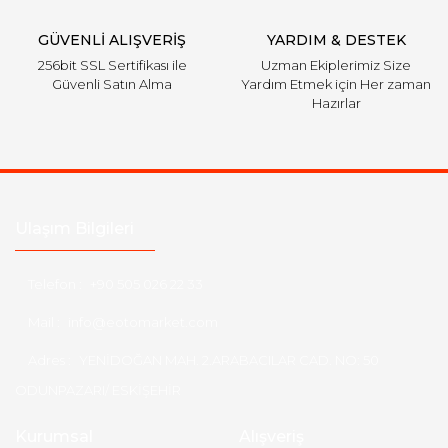
Gönder
GÜVENLİ ALIŞVERİŞ
YARDIM & DESTEK
256bit SSL Sertifikası ile
Uzman Ekiplerimiz Size
Güvenli Satın Alma
Yardım Etmek için Her zaman
Hazırlar
Ulaşım Bilgileri
Telefon :
+90 505 026 22 33
Mail :
info@eotomarket.com
Adres :
YENİDOĞAN MAH. 2.ARABACILAR CAD. NO: 50
ODUNPAZARI/ ESKİŞEHİR
Kurumsal
Alışveriş