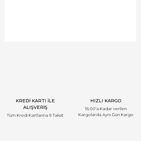
Bu ürünün fiyat bilgisi, resim, ürün açıklamalarında
ve diğer konularda yetersiz gördüğünüz noktaları
Bu ürüne ilk yorumu siz yapın!
öneri formunu kullanarak tarafımıza iletebilirsiniz.
Görüş ve önerileriniz için teşekkür ederiz.
Yorum Yaz
Ürün resmi kalitesiz, bozuk veya görüntülenemiyor.
Ürün açıklamasında eksik bilgiler bulunuyor.
Ürün bilgilerinde hatalar bulunuyor.
Ürün fiyatı diğer sitelerden daha pahalı.
KREDİ KARTI İLE
HIZLI KARGO
Bu ürüne benzer farklı alternatifler olmalı.
ALIŞVERİŞ
16:00'a Kadar verilen
Kargolarda Aynı Gün Kargo
Tüm Kredi Kartlarına 9 Taksit