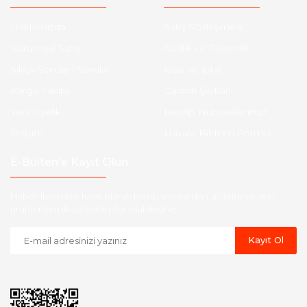
Hakkımızda
Satış Sözleşmesi
Kurumsal Satış
Gizlilik ve Güvenlik
Sıkça Sorulan Sorular
İade ve İptal
Kargo Takibi
Garanti Şartları
Yeni Üyelik
Hesap Numaralarımız
İletişim
Havale Bildirim Formu
E-Bülten'e Kayıt Olun
Haber listemize kayıt olarak kampanyalardan, indirim ve yeni
ürünlerden ilk siz haberdar olabilirsiniz.
Kayıt Ol