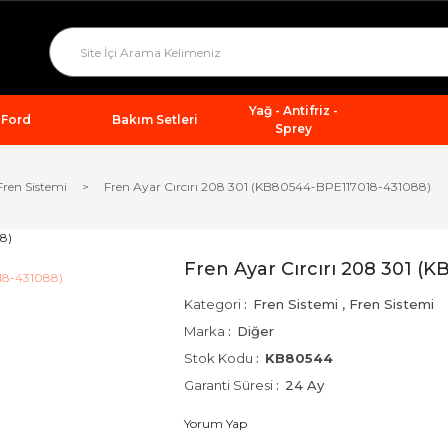
Yağ - Antifriz -
Ford
Bakım Setleri
Sprey
Fren Sistemi
Fren Ayar Cırcırı 208 301 (KB80544-BPE117018-431088)
Fren Ayar Cırcırı 208 301 
Kategori
Fren Sistemi
,
Fren Sistemi
Marka
Diğer
Stok Kodu
KB80544
Garanti Süresi
24 Ay
Yorum Yap