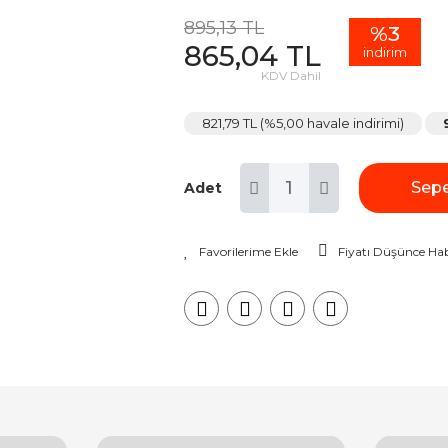
895,13 TL
%3
865,04 TL
indirim
KDV Dahil
821,79 TL (%5,00 havale indirimi)
Sepe
Adet
Fiyatı Düşünce Hab