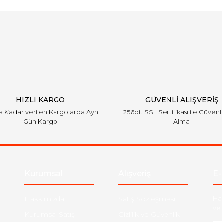
Bu ürüne ilk yorumu siz yapın!
emiyor.
Yorum Yaz
HIZLI KARGO
GÜVENLİ ALIŞVERİŞ
'a Kadar verilen Kargolarda Aynı
256bit SSL Sertifikası ile Güvenl
Gün Kargo
Alma
Gönder
Kurumsal
Alışveriş
E-
Hakkımızda
Satış Sözleşmesi
Ha
ve 
Kurumsal Satış
Gizlilik ve Güvenlik