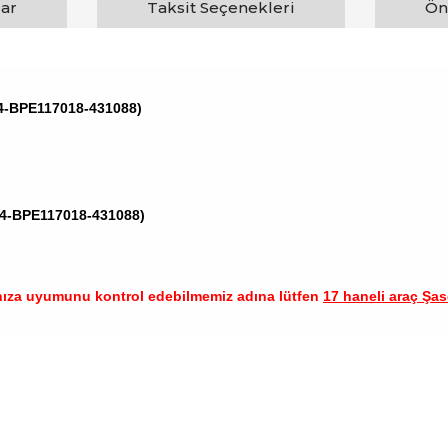
ar
Taksit Seçenekleri
Ön
544-BPE117018-431088)
544-BPE117018-431088)
nıza uyumunu kontrol edebilmemiz adına lütfen
17 haneli araç Şase
arında ve diğer konularda yetersiz gördüğünüz noktaları öneri formunu ku