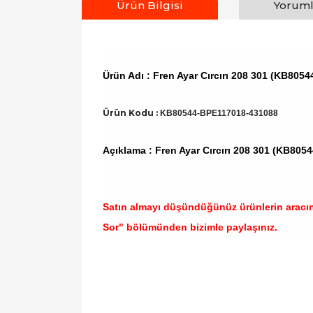
Ürün Bilgisi
Yoruml
Ürün Adı : Fren Ayar Cırcırı 208 301 (KB80
Ürün Kodu :
KB80544-BPE117018-431088
Açıklama : Fren Ayar Cırcırı 208 301 (KB80
Satın almayı düşündüğünüz ürünlerin aracı
Sor" bölümünden bizimle paylaşınız.
Bu ürünün fiyat bilgisi, resim, ürün açıklamal