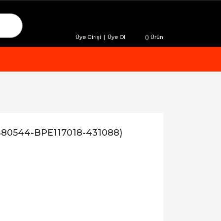
Üye Girişi
|
Üye Ol
(
) Ürün
(KB80544-BPE117018-431088)