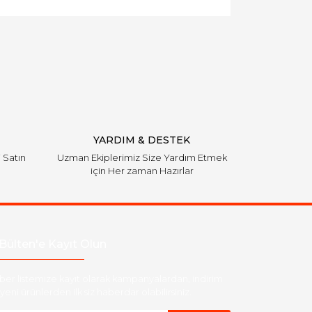
YARDIM & DESTEK
i Satın
Uzman Ekiplerimiz Size Yardım Etmek
için Her zaman Hazırlar
Bülten'e Kayıt Olun
ber listemize kayıt olarak kampanyalardan, indirim
yeni ürünlerden ilk siz haberdar olabilirsiniz.