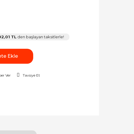
92,01 TL
den başlayan taksitlerle!
te Ekle
er Ver
Tavsiye Et