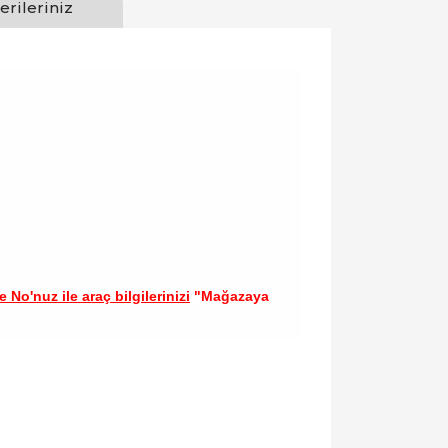
erileriniz
 No'nuz ile araç bilgilerinizi
"Mağazaya
llanarak tarafımıza iletebilirsiniz.