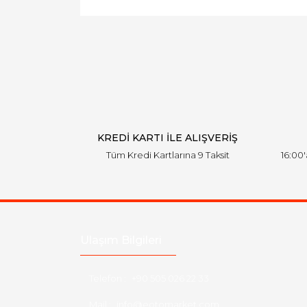
Görüş ve önerileriniz için teşekkür ederiz.
Ürün resmi kalitesiz, bozuk veya görüntülen
Ürün açıklamasında eksik bilgiler bulunuyor.
Ürün bilgilerinde hatalar bulunuyor.
Ürün fiyatı diğer sitelerden daha pahalı.
Bu ürüne benzer farklı alternatifler olmalı.
KREDİ KARTI İLE ALIŞVERİŞ
Tüm Kredi Kartlarına 9 Taksit
16:00
Ulaşım Bilgileri
Telefon :
+90 505 026 22 33
Mail :
info@eotomarket.com