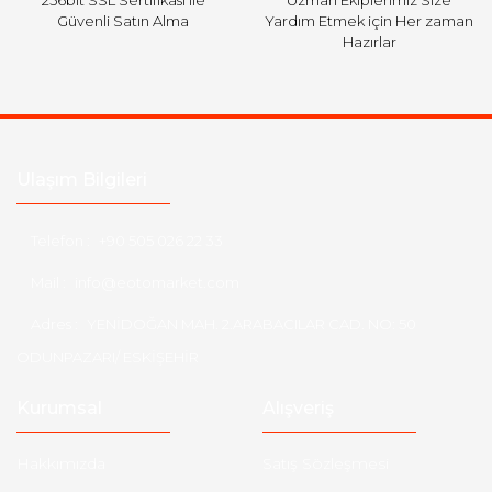
Güvenli Satın Alma
Yardım Etmek için Her zaman
Hazırlar
Ulaşım Bilgileri
Telefon :
+90 505 026 22 33
Mail :
info@eotomarket.com
Adres :
YENİDOĞAN MAH. 2.ARABACILAR CAD. NO: 50
ODUNPAZARI/ ESKİŞEHİR
Kurumsal
Alışveriş
Hakkımızda
Satış Sözleşmesi