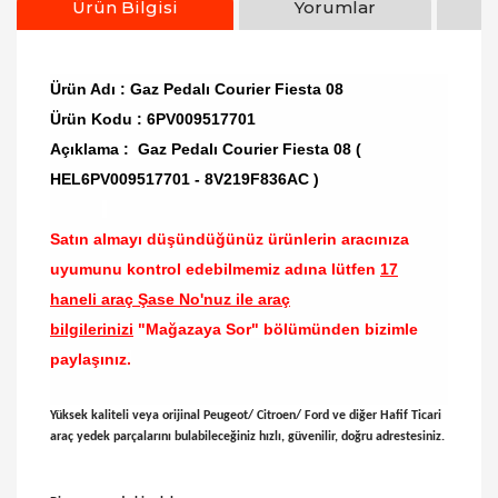
Ürün Bilgisi
Yorumlar
Ürün Adı : Gaz Pedalı Courier Fiesta 08
Ürün Kodu : 6PV009517701
Açıklama : Gaz Pedalı Courier Fiesta 08 (
HEL6PV009517701 - 8V219F836AC )
Satın almayı düşündüğünüz ürünlerin aracınıza
uyumunu kontrol edebilmemiz adına lütfen
17
haneli araç Şase No'nuz ile araç
bilgilerinizi
"Mağazaya Sor" bölümünden bizimle
paylaşınız.
Yüksek kaliteli veya orijinal Peugeot/ Citroen/ Ford ve diğer Hafif Ticari
araç yedek parçalarını bulabileceğiniz hızlı, güvenilir, doğru adrestesiniz.