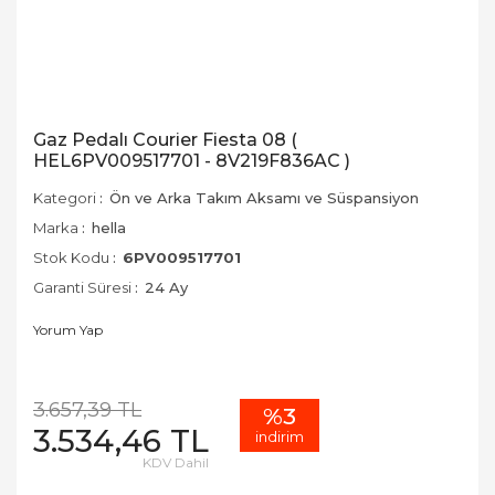
Gaz Pedalı Courier Fiesta 08 (
HEL6PV009517701 - 8V219F836AC )
Kategori
Ön ve Arka Takım Aksamı ve Süspansiyon
Marka
hella
Stok Kodu
6PV009517701
Garanti Süresi
24 Ay
Yorum Yap
3.657,39 TL
%3
3.534,46 TL
indirim
KDV Dahil