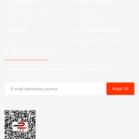
Kurumsal Satış
Gizlilik ve Güvenlik
Sıkça Sorulan Sorular
İade ve İptal
Kargo Takibi
Garanti Şartları
Yeni Üyelik
Hesap Numaralarımız
İletişim
Havale Bildirim Formu
E-Bülten'e Kayıt Olun
Haber listemize kayıt olarak kampanyalardan, indirim ve yeni
ürünlerden ilk siz haberdar olabilirsiniz.
Kayıt Ol