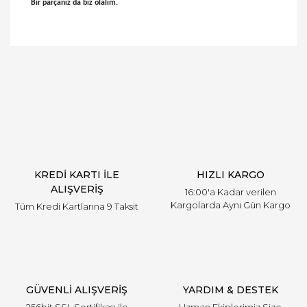
Bir parçanız da biz olalım.
Bu ürünün fiyat bilgisi, resim, ürün açıklamalarında
ve diğer konularda yetersiz gördüğünüz noktaları
Bu ürüne ilk yorumu siz yapın!
öneri formunu kullanarak tarafımıza iletebilirsiniz.
Görüş ve önerileriniz için teşekkür ederiz.
Yorum Yaz
Ürün resmi kalitesiz, bozuk veya görüntülenemiyor.
Ürün açıklamasında eksik bilgiler bulunuyor.
Ürün bilgilerinde hatalar bulunuyor.
Ürün fiyatı diğer sitelerden daha pahalı.
KREDİ KARTI İLE
HIZLI KARGO
Bu ürüne benzer farklı alternatifler olmalı.
ALIŞVERİŞ
16:00'a Kadar verilen
Kargolarda Aynı Gün Kargo
Tüm Kredi Kartlarına 9 Taksit
Gönder
GÜVENLİ ALIŞVERİŞ
YARDIM & DESTEK
256bit SSL Sertifikası ile
Uzman Ekiplerimiz Size