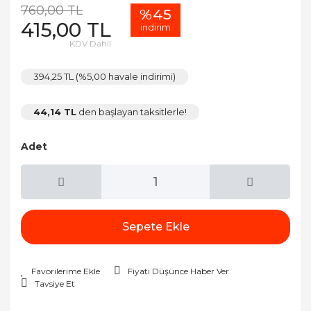
760,00 TL
%45
415,00 TL
indirim
KDV Dahil
394,25 TL (%5,00 havale indirimi)
44,14 TL
den başlayan taksitlerle!
Adet
Sepete Ekle
Fiyatı Düşünce Haber Ver
Tavsiye Et