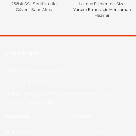
256bit SSL Sertifikası ile
Uzman Ekiplerimiz Size
Güvenli Satın Alma
Yardım Etmek için Her zaman
Hazırlar
Ulaşım Bilgileri
Telefon :
+90 505 026 22 33
Mail :
info@eotomarket.com
Adres :
YENİDOĞAN MAH. 2.ARABACILAR CAD. NO: 50
ODUNPAZARI/ ESKİŞEHİR
Kurumsal
Alışveriş
Hakkımızda
Satış Sözleşmesi