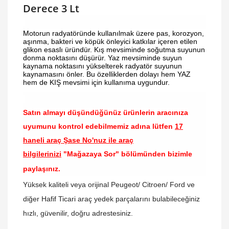
Derece 3 Lt
Motorun radyatöründe kullanılmak üzere pas, korozyon,
aşınma, bakteri ve köpük önleyici katkılar içeren etilen
glikon esaslı üründür. Kış mevsiminde soğutma suyunun
donma noktasını düşürür. Yaz mevsiminde suyun
kaynama noktasını yükselterek radyatör suyunun
kaynamasını önler. Bu özelliklerden dolayı hem YAZ
hem de KIŞ mevsimi için kullanıma uygundur.
Satın almayı düşündüğünüz ürünlerin aracınıza
uyumunu kontrol edebilmemiz adına lütfen
17
haneli araç Şase No'nuz ile araç
bilgilerinizi
"Mağazaya Sor" bölümünden bizimle
paylaşınız.
Yüksek kaliteli veya orijinal Peugeot/ Citroen/ Ford ve
diğer Hafif Ticari araç yedek parçalarını bulabileceğiniz
hızlı, güvenilir, doğru adrestesiniz.