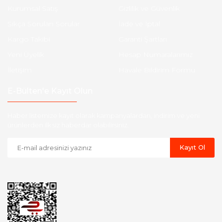
Kurumsal Satış
Gizlilik ve Güvenlik
Sıkça Sorulan Sorular
İade ve İptal
Kargo Takibi
Garanti Şartları
Yeni Üyelik
Hesap Numaralarımız
İletişim
Havale Bildirim Formu
E-Bülten'e Kayıt Olun
Haber listemize kayıt olarak kampanyalardan, indirim ve yeni
ürünlerden ilk siz haberdar olabilirsiniz.
Kayıt Ol