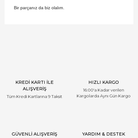
Bir parçanız da biz olalım.
Bu ürünün fiyat bilgisi, resim, ürün açıklamalarında
ve diğer konularda yetersiz gördüğünüz noktaları
Bu ürüne ilk yorumu siz yapın!
öneri formunu kullanarak tarafımıza iletebilirsiniz.
Görüş ve önerileriniz için teşekkür ederiz.
Yorum Yaz
Ürün resmi kalitesiz, bozuk veya görüntülenemiyor.
Ürün açıklamasında eksik bilgiler bulunuyor.
Ürün bilgilerinde hatalar bulunuyor.
Ürün fiyatı diğer sitelerden daha pahalı.
KREDİ KARTI İLE
HIZLI KARGO
Bu ürüne benzer farklı alternatifler olmalı.
ALIŞVERİŞ
16:00'a Kadar verilen
Kargolarda Aynı Gün Kargo
Tüm Kredi Kartlarına 9 Taksit
Gönder
GÜVENLİ ALIŞVERİŞ
YARDIM & DESTEK